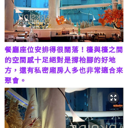
餐廳座位安排得很闊落！檯與檯之間
的空間感十足絕對是撐枱腳的好地
方，還有私密廂房人多也非常適合來
聚會。