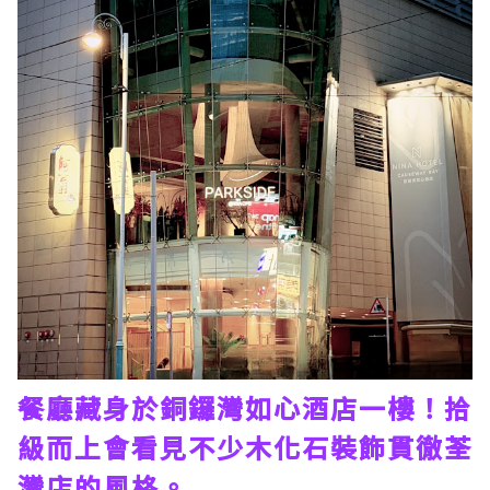
餐廳藏身於銅鑼灣如心酒店一樓！拾
級而上會看見不少木化石裝飾貫徹荃
灣店的風格。