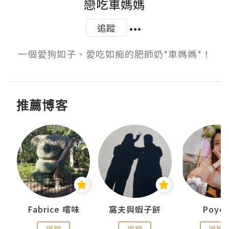
戀吃車媽媽
追蹤
一個愛狗如子、愛吃如痴的肥師奶*車媽媽*！
推薦博客
Fabrice 嚐味
窩夫與蝦子餅
Poye
追蹤
追蹤
追蹤