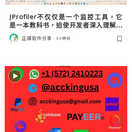
JProfiler不仅仅是一个监控工具，它
是一本教科书，迫使开发者深入理解JV
M的内存模型、垃圾回收机制和并发原
正版软件分享
3小時前
理。通过直观的可视化数据，它将抽象
的性能问题具象化为代码行号。对于一
名追求卓越的Java