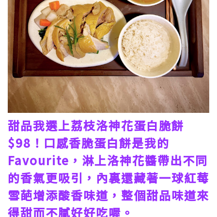
甜品我選上荔枝洛神花蛋白脆餅
$98！口感香脆蛋白餅是我的
Favourite，淋上洛神花醬帶出不同
的香氣更吸引，內裏還藏著一球紅莓
雪葩增添酸香味道，整個甜品味道來
得甜而不膩好好吃喔。