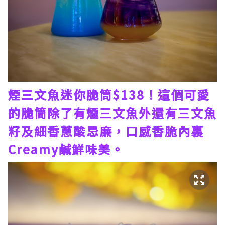
煙三文魚迷你脆筒$138！這個可愛
的脆筒除了有煙三文魚外還有三文魚
籽及細香蔥酸忌廉，口感香脆內裏
Creamy鹹鮮味美。