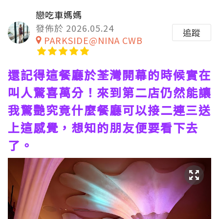
戀吃車媽媽
發佈於 2026.05.24
追蹤
PARKSIDE@NINA CWB
還記得這餐廳於荃灣開幕的時候實在
叫人驚喜萬分！來到第二店仍然能讓
我驚艷究竟什麼餐廳可以接二連三送
上這感覺，想知的朋友便要看下去
了。