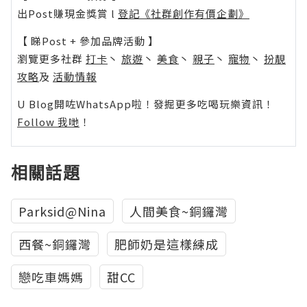
出Post賺現金獎賞 l
登記《社群創作有價企劃》
【 睇Post + 參加品牌活動 】
瀏覽更多社群
打卡
丶
旅遊
丶
美食
丶
親子
丶
寵物
丶
扮靚
攻略
及
活動情報
U Blog開咗WhatsApp啦！發掘更多吃喝玩樂資訊！
Follow 我哋
！
相關話題
Parksid@Nina
人間美食~銅鑼灣
西餐~銅鑼灣
肥師奶是這樣練成
戀吃車媽媽
甜CC