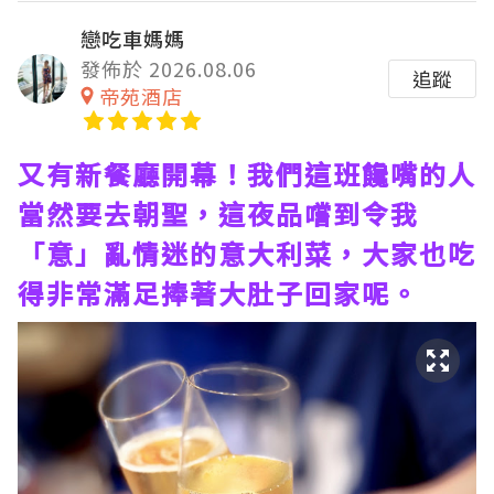
戀吃車媽媽
發佈於 2026.08.06
追蹤
帝苑酒店
又有新餐廳開幕！我們這班饞嘴的人
當然要去朝聖，這夜品嚐到令我
「意」亂情迷的意大利菜，大家也吃
得非常滿足捧著大肚子回家呢。