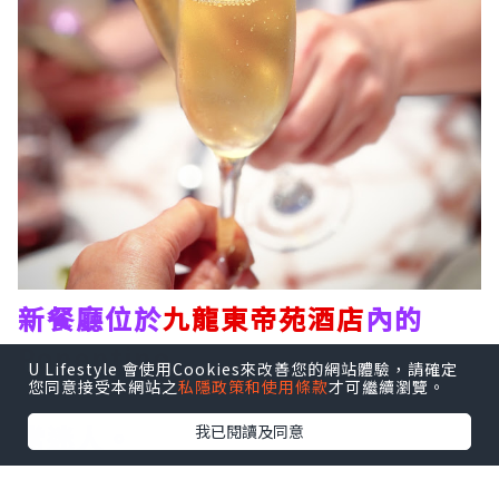
新餐廳位於
九龍東帝苑酒店
內的
Ponentino
，店名是源自羅馬夏日
U Lifestyle 會使用Cookies來改善您的網站體驗，請確定
您同意接受本網站之
私隱政策和使用條款
才可繼續瀏覽。
午後徐徐吹入城中的溫柔海風意景非
常迷人。
我已閱讀及同意