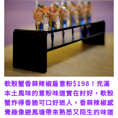
軟殼蟹香蒜辣椒扁意粉$198！充滿
本土風味的意粉味道實在討好，軟殼
蟹炸得香脆可口好迷人，香蒜辣椒感
覺極像避風塘帶來熟悉又陌生的味道