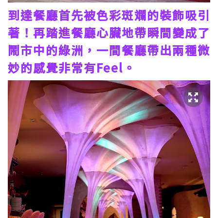
到達餐廳首先被色彩斑斕的裝飾吸引
著！再踏進餐廳心臟地帶瞬間變成了
鬧市中的綠洲，一間餐廳帶出兩種微
妙的感覺非常有Feel。