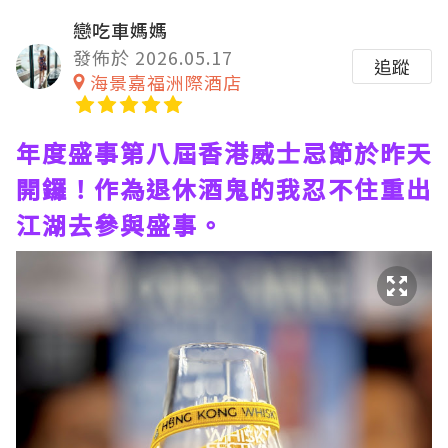
戀吃車媽媽
發佈於 2026.05.17
追蹤
海景嘉福洲際酒店
年度盛事第八屆香港威士忌節於昨天
開鑼！作為退休酒鬼的我忍不住重出
江湖去參與盛事。