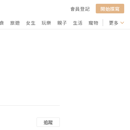
會員登記
開始撰寫
食
旅遊
女生
玩樂
親子
生活
寵物
行山
更多
打卡
追蹤