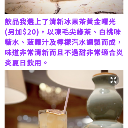
飲品我選上了清新冰果茶黃金曙光
(另加$20)，以凍毛尖綠茶、白桃味
糖水、菠蘿汁及檸檬汽水調製而成，
味道非常清新而且不過甜非常適合炎
炎夏日飲用。