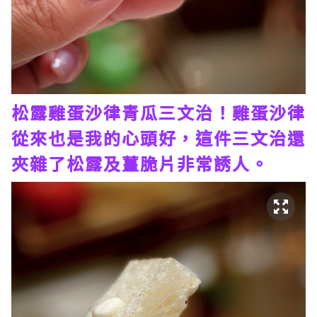
松露雞蛋沙律青瓜三文治！雞蛋沙律
從來也是我的心頭好，這件三文治還
夾雜了松露及薑脆片非常誘人。