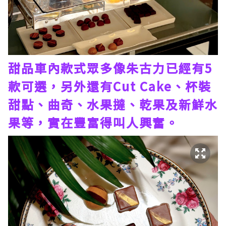
甜品車內款式眾多像朱古力已經有5
款可選，另外還有Cut Cake、杯裝
甜點、曲奇、水果撻、乾果及新鮮水
果等，實在豐富得叫人興奮。