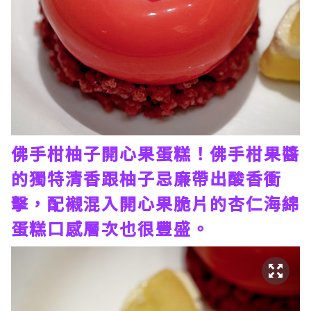
佛手柑柚子開心果蛋糕！佛手柑果醬
的獨特清香跟柚子忌廉帶出酸香衝
擊，配襯混入開心果脆片的杏仁海綿
蛋糕口感層次也很豐盛。