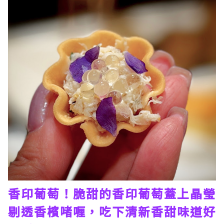
香印葡萄！脆甜的香印葡萄蓋上晶瑩
剔透香檳啫喱，吃下清新香甜味道好