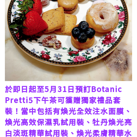
於即日起至5月31日預訂Botanic
Pretti5下午茶可獲贈獨家禮品套
裝！當中包括有煥光全效注水面膜、
煥光高效保濕乳試用裝、牡丹煥光亮
白淡斑精華試用裝、煥光柔膚精華水