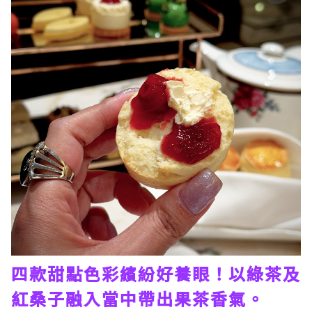
四款甜點色彩繽紛好養眼！以綠茶及
紅桑子融入當中帶出果茶香氣。