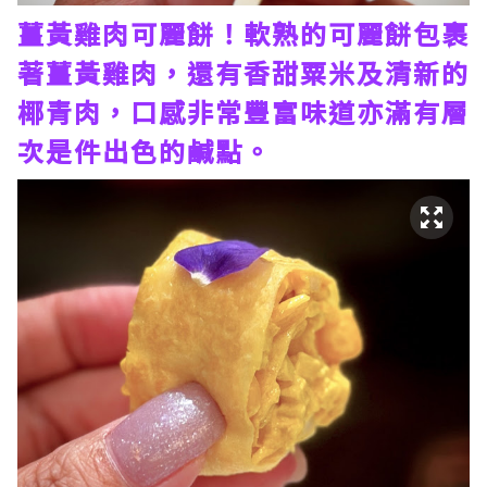
薑黃雞肉可麗餅！軟熟的可麗餅包裹
著薑黃雞肉，還有香甜粟米及清新的
椰青肉，口感非常豐富味道亦滿有層
次是件出色的鹹點。