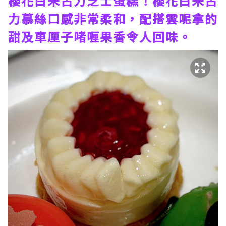
櫻花白朱古力芝士蛋糕！櫻花白朱古
力慕絲口感非常柔和，配搭雲呢拿的
甜及車厘子啫喱果香令人回味。