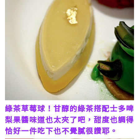
綠茶草莓球！甘醇的綠茶搭配士多啤
梨果醬味道也太夾了吧，甜度也調得
恰好一件吃下也不覺膩很讚耶。