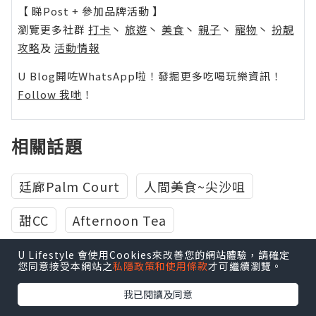
【 睇Post + 參加品牌活動 】
瀏覽更多社群
打卡
丶
旅遊
丶
美食
丶
親子
丶
寵物
丶
扮靚
攻略
及
活動情報
U Blog開咗WhatsApp啦！發掘更多吃喝玩樂資訊！
Follow 我哋
！
相關話題
廷廊Palm Court
人間美食~尖沙咀
甜CC
Afternoon Tea
肥師奶是這樣練成
戀吃車媽媽
U Lifestyle 會使用Cookies來改善您的網站體驗，請確定
您同意接受本網站之
私隱政策和使用條款
才可繼續瀏覽。
我已閱讀及同意