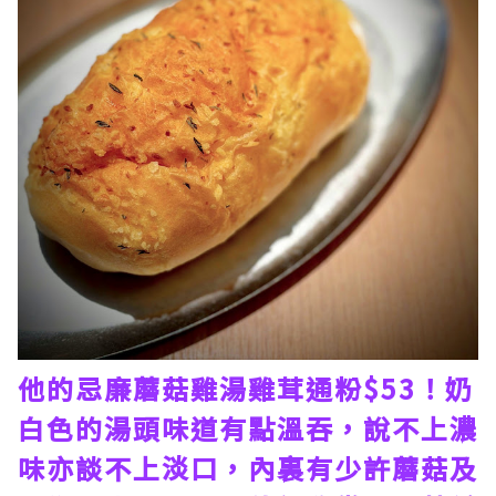
他的忌廉蘑菇雞湯雞茸通粉$53！奶
白色的湯頭味道有點溫吞，說不上濃
味亦談不上淡口，內裏有少許蘑菇及