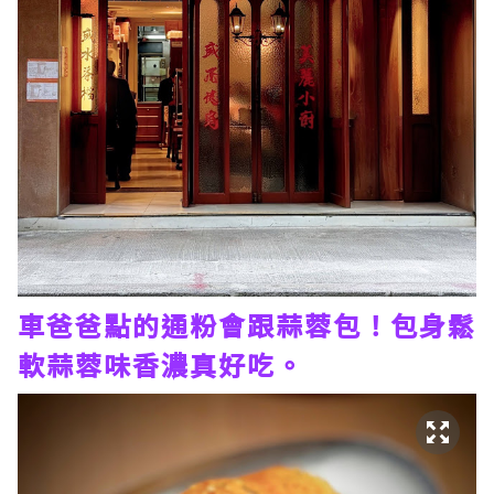
車爸爸點的通粉會跟蒜蓉包！包身鬆
軟蒜蓉味香濃真好吃。