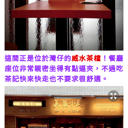
這間正是位於灣仔的
威水茶檔
！餐廳
座位非常親密坐得有點逼夾，不過吃
茶記快來快走也不要求很舒適。