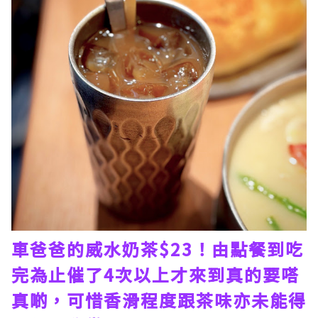
車爸爸的威水奶茶$23！由點餐到吃
完為止催了4次以上才來到真的要嗒
真啲，可惜香滑程度跟茶味亦未能得