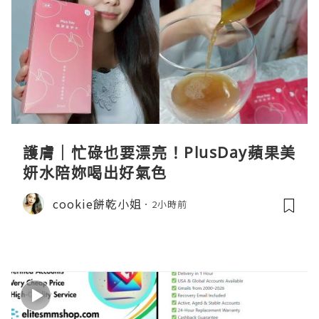
護膚｜忙碌也要漂亮！PlusDay蘋果美
妍水陪妳喝出好氣色
cookie餅乾小姐
2小時前