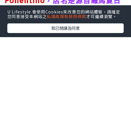
Ponentino
，店名是源自羅馬夏日
午後徐徐吹入城中的溫柔海風意景非
U Lifestyle 會使用Cookies來改善您的網站體驗，請確定
您同意接受本網站之
私隱政策和使用條款
才可繼續瀏覽。
常迷人。
我已閱讀及同意