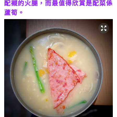
配襯的火腿，而最值得欣賞是配菜係
蘆筍。