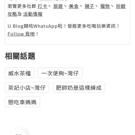
瀏覽更多社群
打卡
丶
旅遊
丶
美食
丶
親子
丶
寵物
丶
扮靚
攻略
及
活動情報
U Blog開咗WhatsApp啦！發掘更多吃喝玩樂資訊！
Follow 我哋
！
相關話題
威水茶檔
一次便夠~灣仔
茶記小店~灣仔
肥師奶是這樣練成
戀吃車媽媽