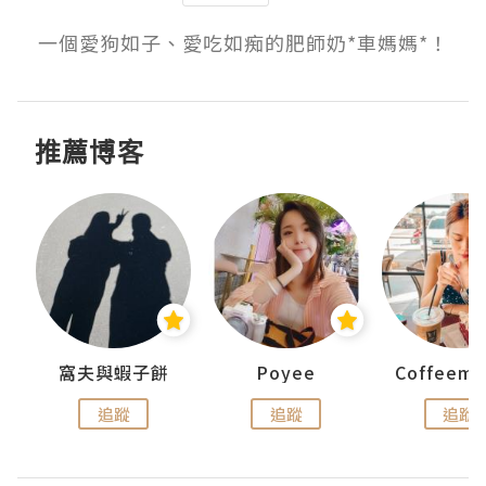
一個愛狗如子、愛吃如痴的肥師奶*車媽媽*！
推薦博客
窩夫與蝦子餅
Poyee
追蹤
追蹤
追蹤