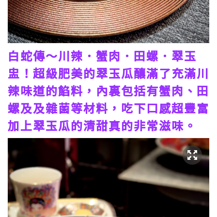
白蛇傳～川辣．蟹肉．田螺．翠玉
盅！超級肥美的翠玉瓜釀滿了充滿川
辣味道的餡料，內裏包括有蟹肉、田
螺及及雜菌等材料，吃下口感超豐富
加上翠玉瓜的清甜真的非常滋味。