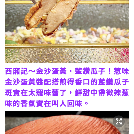
西廂記～金沙蛋黃．藍鑽瓜子！惹味
金沙蛋黃醬配搭煎得香口的藍鑽瓜子
斑實在太寵味蕾了，鮮甜中帶微辣惹
味的香氣實在叫人回味。