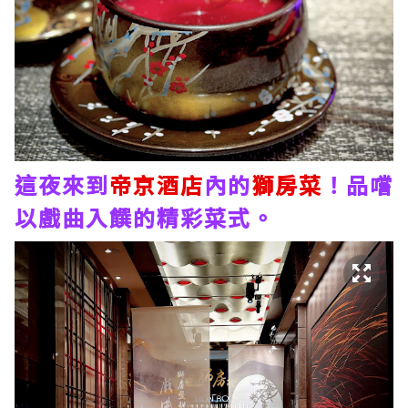
這夜來到
帝京酒店
內的
獅房菜
！品嚐
以戲曲入饌的精彩菜式。