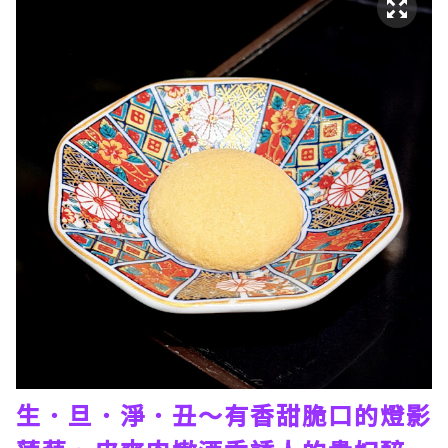
生．旦．淨．丑～有香甜脆口的燈影