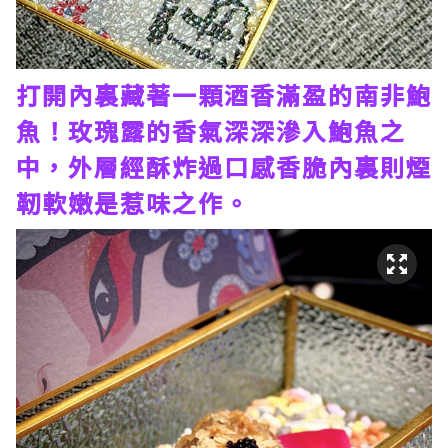
打開內裏藏著一顆酒香滿盈的南非鮑
魚！玫瑰露的香氣深深滲入鮑魚之
中，外層經酥炸過口感香脆內裏則煙
靭軟嫩是惹味之作。