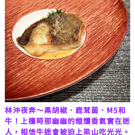
林沖夜奔～黑胡椒．鹿茸菌．M5和
牛！上檯時那幽幽的煙燻香氣實在迷
人，相信牛迷會被迫上梁山吃光光。