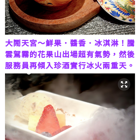
大鬧天宮～鮮果．醬香．冰淇淋！騰
雲駕霧的花果山出場超有氣勢，然後
服務員再傾入珍酒實行冰火兩重天。