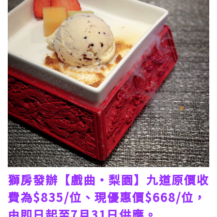
獅房發辦【戲曲‧梨園】九道原價收
費為$835/位、現優惠價$668/位，
由即日起至7月31日供應。