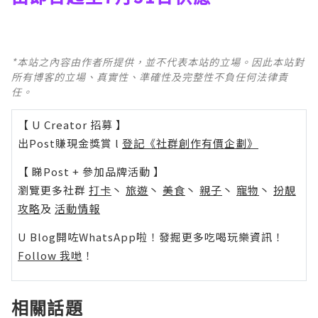
*本站之內容由作者所提供，並不代表本站的立場。因此本站對
所有博客的立場、真實性、準確性及完整性不負任何法律責
任。
【 U Creator 招募 】
出Post賺現金獎賞 l
登記《社群創作有價企劃》
【 睇Post + 參加品牌活動 】
瀏覽更多社群
打卡
丶
旅遊
丶
美食
丶
親子
丶
寵物
丶
扮靚
攻略
及
活動情報
U Blog開咗WhatsApp啦！發掘更多吃喝玩樂資訊！
Follow 我哋
！
相關話題