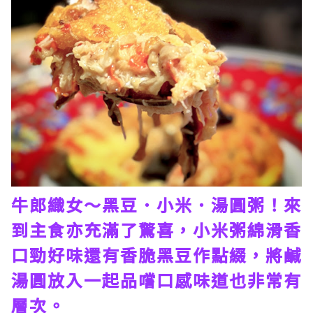
牛郎織女～黑豆．小米．湯圓粥！來
到主食亦充滿了驚喜，小米粥綿滑香
口勁好味還有香脆黑豆作點綴，將鹹
湯圓放入一起品嚐口感味道也非常有
層次。