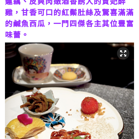
蓮藕、皮爽肉嫩酒香誘人的貴妃醉
雞，甘香可口的紅鬃肚絲及驚喜滿滿
的鹹魚西瓜，一門四傑各主其位豐富
味蕾。