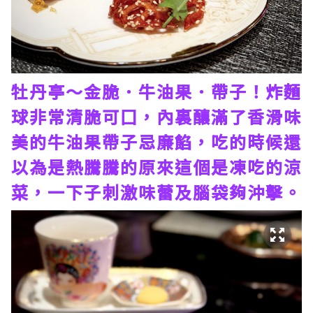
牡丹亭～金脆．牛油果．帶子！炸麵
球非常清脆可囗，內裏釀滿了香滑味
美的牛油果帶子忌廉餡，吃的時候還
以為是熱騰騰的原來這個是凍吃的涼
菜，一下子刺激味蕾及腦袋夠沖擊。