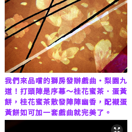
我們來品嚐的獅房發辦戲曲‧梨園九
道！打頭陣是序幕～桂花蜜茶．蛋黃
餅，桂花蜜茶散發陣陣幽香，配襯蛋
黃餅如可加一套戲曲就完美了。