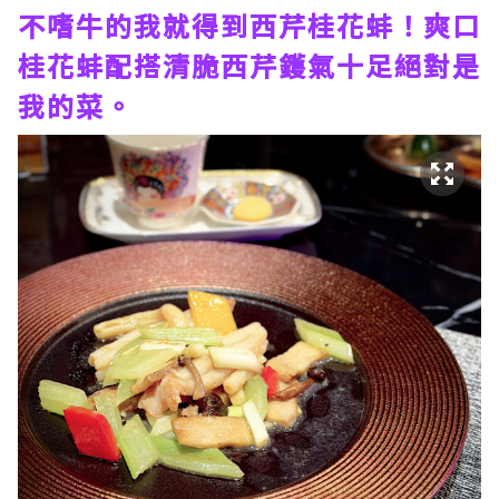
不嗜牛的我就得到西芹桂花蚌！爽口
桂花蚌配搭清脆西芹鑊氣十足絕對是
我的菜。