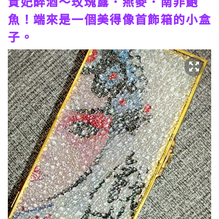
貴妃醉酒～玫瑰露．燕麥．南非鮑
魚！端來是一個美得像首飾箱的小盒
子。