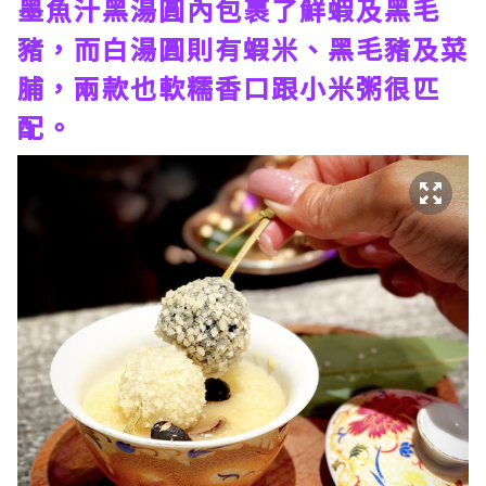
墨魚汁黑湯圓內包裹了鮮蝦及黑毛
豬，而白湯圓則有蝦米、黑毛豬及菜
脯，兩款也軟糯香口跟小米粥很匹
配。