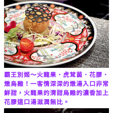
霸王別姬～火龍果．虎茸菌．花膠．
燉烏雞！一客情深深的燉湯入口非常
鮮甜，火龍果的清甜烏雞的濃香加上
花膠這口湯滋潤無比。