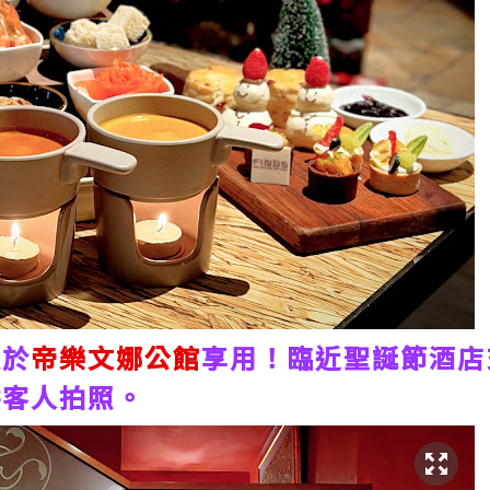
友於
帝樂文娜公館
享用！臨近聖誕節酒店
供客人拍照。