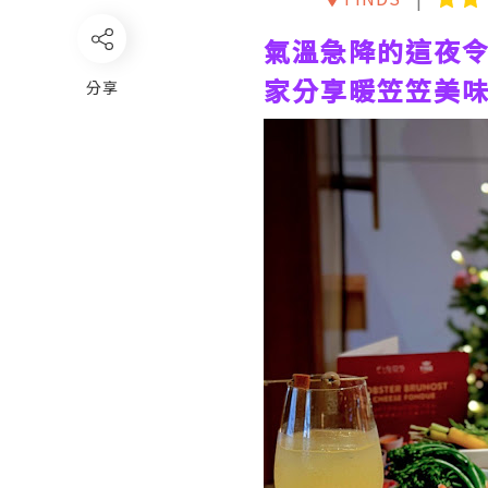
氣溫急降的這夜
家分享暖笠笠美
分享