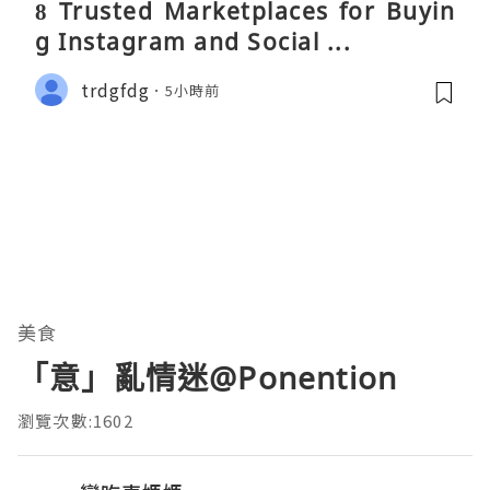
8 Trusted Marketplaces for Buyin
g Instagram and Social ...
trdgfdg
5小時前
美食
「意」亂情迷@Ponention
瀏覽次數:1602