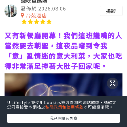
戀吃車媽媽
發佈於 2026.08.06
追蹤
帝苑酒店
又有新餐廳開幕！我們這班饞嘴的人
當然要去朝聖，這夜品嚐到令我
「意」亂情迷的意大利菜，大家也吃
得非常滿足捧著大肚子回家呢。
U Lifestyle 會使用Cookies來改善您的網站體驗，請確定
您同意接受本網站之
私隱政策和使用條款
才可繼續瀏覽。
我已閱讀及同意