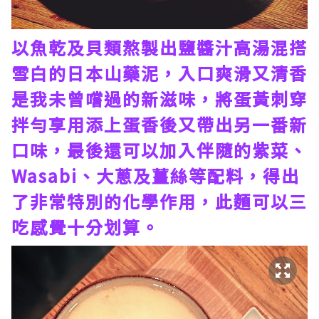
以魚乾及貝類熬製出鹽醬汁高湯混搭
雪白的日本山藥泥，入口爽滑又清香
是我未曾嚐過的新滋味，將蛋黃刺穿
拌勻享用添上蛋香後又帶出另一番新
口味，最後還可以加入伴隨的紫菜、
Wasabi、大蔥及薑絲等配料，得出
了非常特別的化學作用，此麵可以三
吃感覺十分划算。