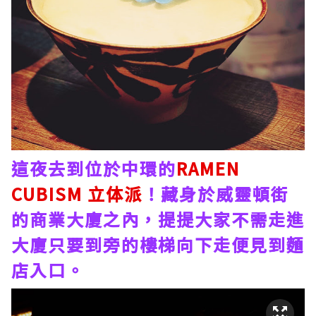
這夜去到位於中環的
RAMEN
CUBISM 立体派
！藏身於威靈頓街
的商業大廈之內，提提大家不需走進
大廈只要到旁的樓梯向下走便見到麵
店入口。