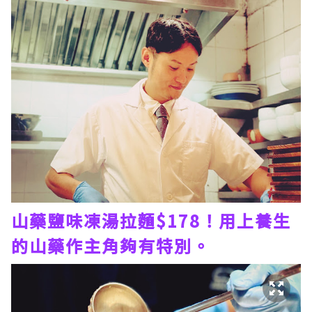
山藥鹽味凍湯拉麵$178！用上養生
的山藥作主角夠有特別。