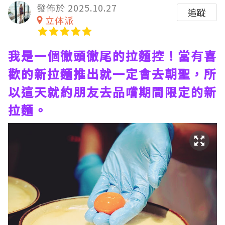
發佈於 2025.10.27
追蹤
立体派
我是一個徹頭徹尾的拉麵控！當有喜
歡的新拉麵推出就一定會去朝聖，所
以這天就約朋友去品嚐期間限定的新
拉麵。