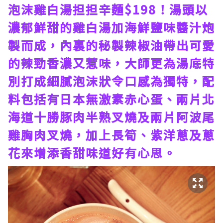
泡沫雞白湯担担辛麵$198！湯頭以
濃郁鮮甜的雞白湯加海鮮鹽味醬汁炮
製而成，內裏的秘製辣椒油帶出可愛
的辣勁香濃又惹味，大師更為湯底特
別打成細膩泡沫狀令口感為獨特，配
料包括有日本無激素赤心蛋、兩片北
海道十勝豚肉半熟叉燒及兩片阿波尾
雞胸肉叉燒，加上長筍、紫洋蔥及蔥
花來增添香甜味道好有心思。