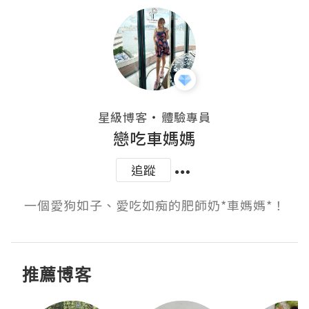
・
星級博客
體驗專員
戀吃車媽媽
追蹤
一個愛狗如子、愛吃如痴的肥師奶*車媽媽*！
推薦博客