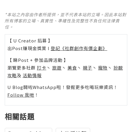
*本站之內容由作者所提供，並不代表本站的立場。因此本站對
所有博客的立場、真實性、準確性及完整性不負任何法律責
任。
【 U Creator 招募 】
出Post賺現金獎賞 l
登記《社群創作有價企劃》
【 睇Post + 參加品牌活動 】
瀏覽更多社群
打卡
丶
旅遊
丶
美食
丶
親子
丶
寵物
丶
扮靚
攻略
及
活動情報
U Blog開咗WhatsApp啦！發掘更多吃喝玩樂資訊！
Follow 我哋
！
相關話題