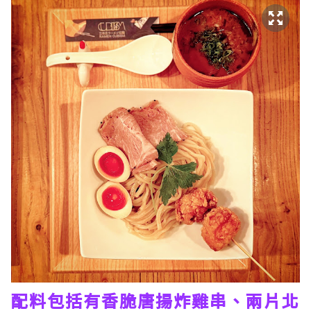
配料包括有香脆唐揚炸雞串、兩片北