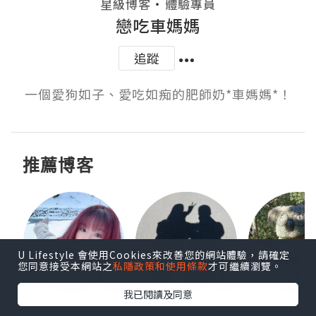
・
星級博客
體驗專員
戀吃車媽媽
追蹤
一個愛狗如子、愛吃如痴的肥師奶*車媽媽*！
推薦博客
U Lifestyle 會使用Cookies來改善您的網站體驗，請確定
您同意接受本網站之
私隱政策和使用條款
才可繼續瀏覽。
我已閱讀及同意
KEEP MY FAITH
窩夫與蝦子餅
Fabrice