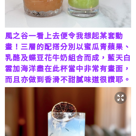
風之谷一看上去便令我想起某套動
畫！三層的配搭分別以蜜瓜青蘋果、
乳酪及蝶豆花牛奶組合而成，藍天白
雲加海洋盡在此杯當中非常有畫面，
而且亦做到香滑不甜膩味道很讚耶。