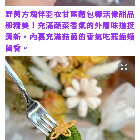
野菌方塊伴羽衣甘藍麵包糠活像甜品
般精美！充滿蔬菜香氣的外層味道挺
清新，內裏充滿菇菌的香氣吃罷齒頰
留香。