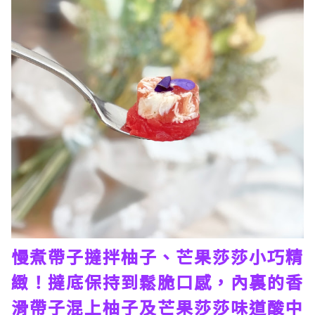
慢煮帶子撻拌柚子、芒果莎莎小巧精
緻！撻底保持到鬆脆口感，內裏的香
滑帶子混上柚子及芒果莎莎味道酸中