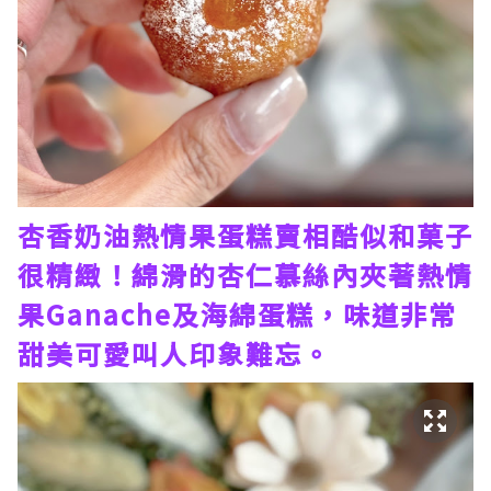
杏香奶油熱情果蛋糕賣相酷似和菓子
很精緻！綿滑的杏仁慕絲內夾著熱情
果Ganache及海綿蛋糕，味道非常
甜美可愛叫人印象難忘。