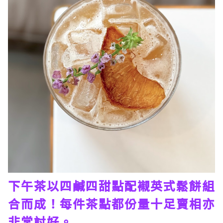
下午茶以四鹹四甜點配襯英式鬆餅組
合而成！每件茶點都份量十足賣相亦
非常討好。