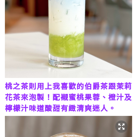
桃之茶則用上我喜歡的伯爵茶跟茉莉
花茶來泡製！配襯蜜桃果蓉、橙汁及
檸檬汁味道酸甜有緻清爽迷人。