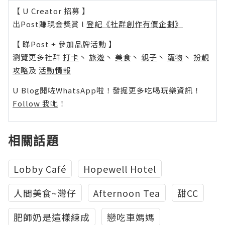
【 U Creator 招募 】
出Post賺現金獎賞 l
登記《社群創作有價企劃》
【 睇Post + 參加品牌活動 】
瀏覽更多社群
打卡
丶
旅遊
丶
美食
丶
親子
丶
寵物
丶
扮靚
攻略
及
活動情報
U Blog開咗WhatsApp啦！發掘更多吃喝玩樂資訊！
Follow 我哋
！
相關話題
Lobby Café
Hopewell Hotel
人間美食~灣仔
Afternoon Tea
甜CC
肥師奶是這樣練成
戀吃車媽媽