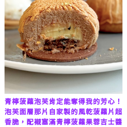
青檸菠蘿泡芙肯定能奪得我的芳心！
泡芙面層那片自家製的風乾菠蘿片超
香脆，配襯塞滿青檸菠蘿果蓉吉士醬