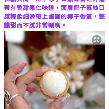
帶有香甜果仁味道，面層椰子慕絲口
感輕柔細滑帶上幽幽的椰子香氣，整
體甜而不膩非常唰嘴。