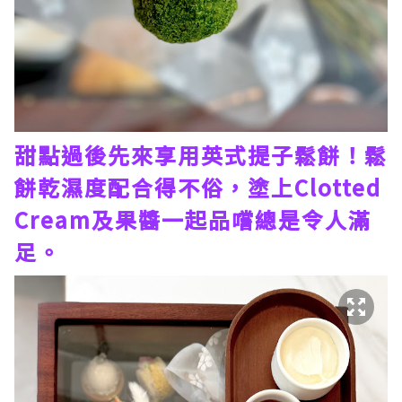
甜點過後先來享用英式提子鬆餅！鬆
餅乾濕度配合得不俗，塗上Clotted
Cream及果醬一起品嚐總是令人滿
足。