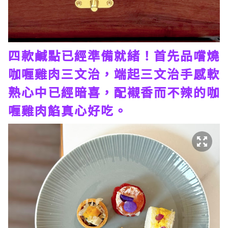
四款鹹點已經準備就緒！首先品嚐燒
咖喱雞肉三文治，端起三文治手感軟
熟心中已經暗喜，配襯香而不辣的咖
喱雞肉餡真心好吃。