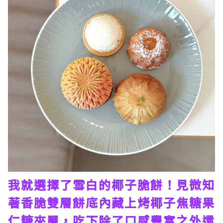
我就選擇了雪白的椰子脆餅！見微知
著香脆雙層餅底內藏上烤椰子焦糖果
仁糖夾層，吃下除了口感豐富之外還