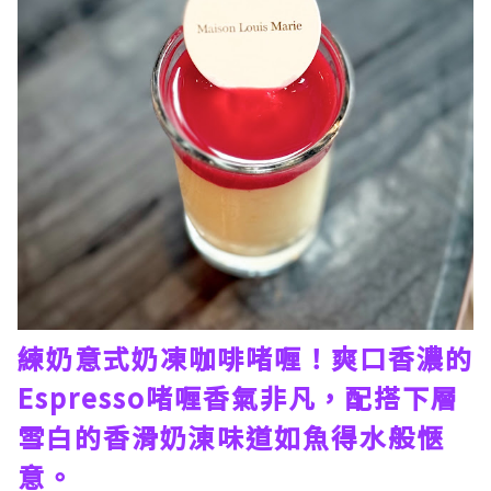
練奶意式奶凍咖啡啫喱！爽口香濃的
Espresso啫喱香氣非凡，配搭下層
雪白的香滑奶涷味道如魚得水般愜
意。