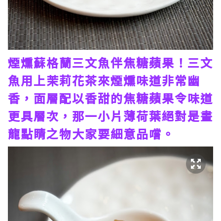
煙燻蘇格蘭三文魚伴焦糖蘋果！三文
魚用上茉莉花茶來煙燻味道非常幽
香，面層配以香甜的焦糖蘋果令味道
更具層次，那一小片薄荷葉絕對是畫
龍點睛之物大家要細意品嚐。