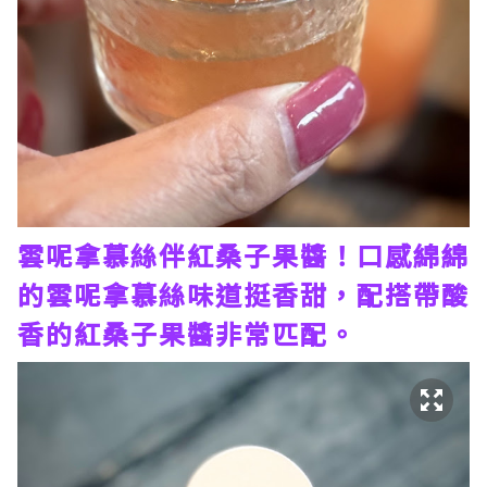
雲呢拿慕絲伴紅桑子果醬！口感綿綿
的雲呢拿慕絲味道挺香甜，配搭帶酸
香的紅桑子果醬非常匹配。