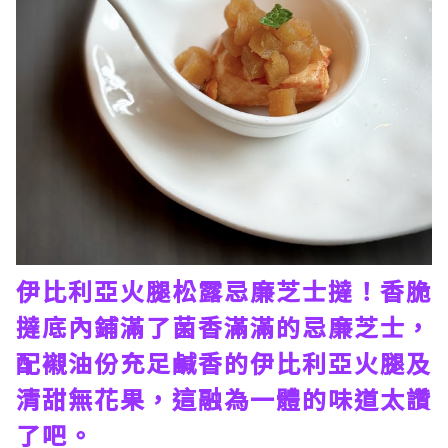
伊比利亞火腿松露忌廉芝士撻！香脆
撻底內鋪滿了菌香滿滿的忌廉芝士，
配襯油份充足鹹香的伊比利亞火腿及
清甜無花果，這融為一體的味道太讚
了吧。