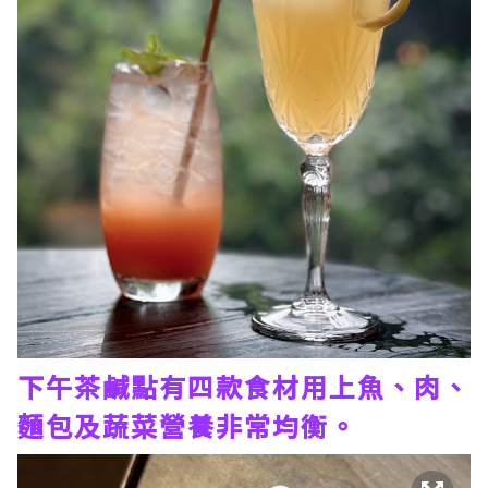
下午茶鹹點有四款食材用上魚、肉、
麵包及蔬菜營養非常均衡。