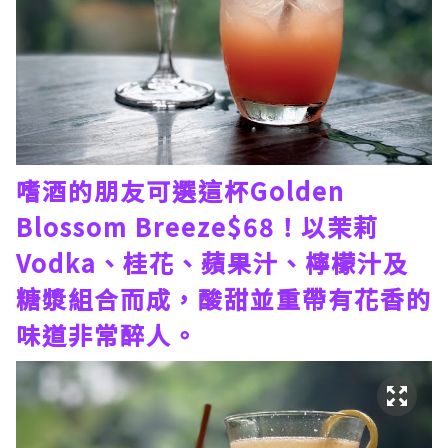
嗜酒的朋友可選這杯Golden
Blossom Breeze$68！以茉莉
Vodka、桂花、蘋果汁、檸檬汁及
糖漿組合而成，酸甜並重帶有花香的
味道非常醉人。