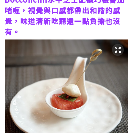
啫喱，視覺與口感都帶出和諧的感
覺，味道清新吃罷還一點負擔也沒
有。