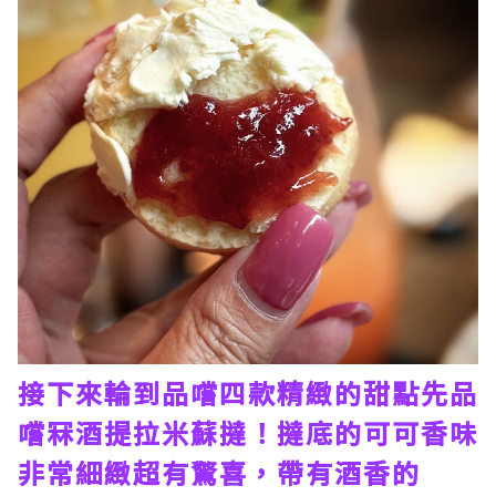
接下來輪到品嚐四款精緻的甜點先品
嚐冧酒提拉米蘇撻！撻底的可可香味
非常細緻超有驚喜，帶有酒香的