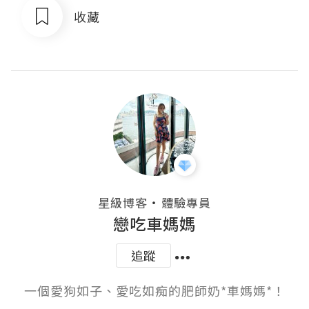
收藏
・
星級博客
體驗專員
戀吃車媽媽
追蹤
一個愛狗如子、愛吃如痴的肥師奶*車媽媽*！