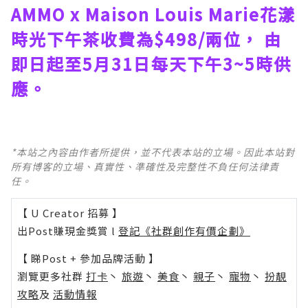
AMMO x Maison Louis Marie花漾
時光下午茶收費為$498/兩位， 由
即日起至5月31日每天下午3~5時供
應。
*本站之內容由作者所提供，並不代表本站的立場。因此本站對
所有博客的立場、真實性、準確性及完整性不負任何法律責
任。
【 U Creator 招募 】
出Post賺現金獎賞 l
登記《社群創作有價企劃》
【 睇Post + 參加品牌活動 】
瀏覽更多社群
打卡
丶
旅遊
丶
美食
丶
親子
丶
寵物
丶
扮靚
攻略
及
活動情報