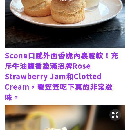
Scone口感外面香脆內裏鬆軟！充
斥牛油鹽香塗滿招牌Rose
Strawberry Jam和Clotted
Cream，暖笠笠吃下真的非常滋
味。