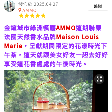
發佈於 2025.04.27
追蹤
AMMO
金鐘城市綠洲餐廳
AMMO
這期聯乘
法國天然香水品牌
Maison Louis
Marie
，呈獻期間限定的花漾時光下
午茶，這天就跟美女好友一起去好好
享受這花香處處的午後時光。