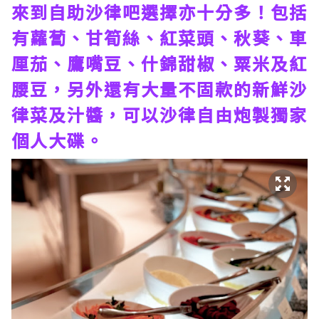
來到自助沙律吧選擇亦十分多！包括
有蘿蔔、甘筍絲、紅菜頭、秋葵、車
厘茄、鷹嘴豆、什錦甜椒、粟米及紅
腰豆，另外還有大量不固款的新鮮沙
律菜及汁醬，可以沙律自由炮製獨家
個人大碟。