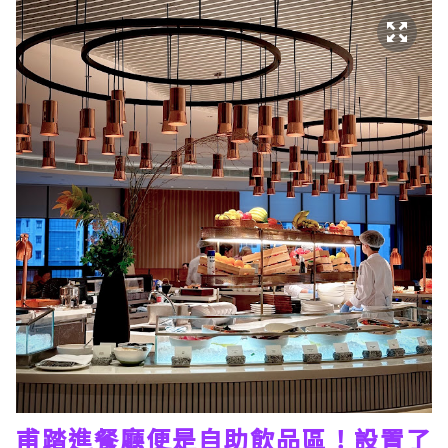
甫踏進餐廳便是自助飲品區！設置了