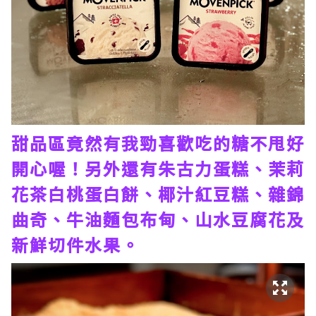
甜品區竟然有我勁喜歡吃的糖不甩好
開心喔！另外還有朱古力蛋糕、茉莉
花茶白桃蛋白餅、椰汁紅豆糕、雜錦
曲奇、牛油麵包布甸、山水豆腐花及
新鮮切件水果。