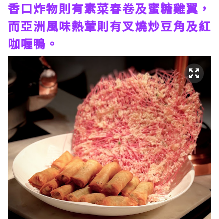
香口炸物則有素菜春卷及蜜糖雞翼，
而亞洲風味熱葷則有叉燒炒豆角及紅
咖喱鴨。