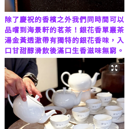
除了慶祝的香檳之外我們同時間可以
品嚐到海景軒的茗茶！銀花香單叢茶
湯金黃透澈帶有獨特的銀花香味，入
口甘甜醇滑飲後滿口生香滋味無窮。