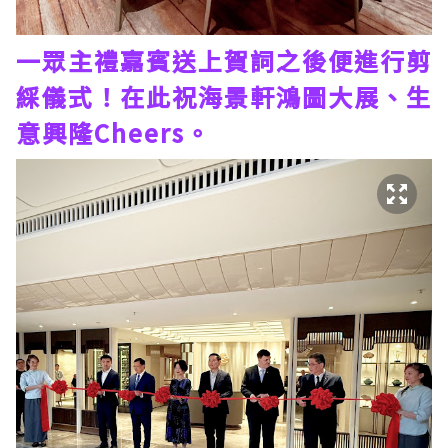
一眾主禮嘉賓送上賀詞之後便進行剪
綵儀式！在此祝海景軒鴻圖大展、生
意興隆Cheers。