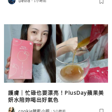
Devid
1小時前
護膚｜忙碌也要漂亮！PlusDay蘋果美
妍水陪妳喝出好氣色
cookie餅乾小姐
5小時前