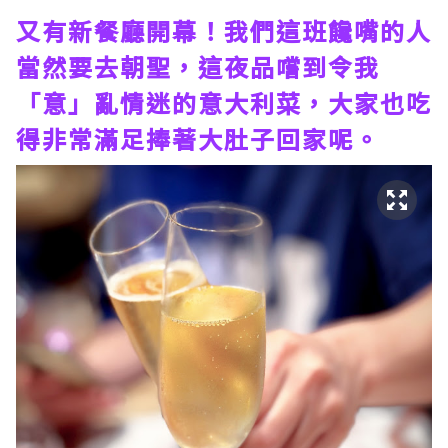
又有新餐廳開幕！我們這班饞嘴的人
當然要去朝聖，這夜品嚐到令我
「意」亂情迷的意大利菜，大家也吃
得非常滿足捧著大肚子回家呢。