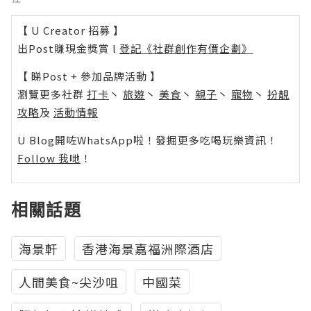
【 U Creator 招募 】
出Post賺現金獎賞 l
登記《社群創作有價企劃》
【 睇Post + 參加品牌活動 】
瀏覽更多社群
打卡
丶
旅遊
丶
美食
丶
親子
丶
寵物
丶
扮靚
攻略
及
活動情報
U Blog開咗WhatsApp啦！發掘更多吃喝玩樂資訊！
Follow 我哋
！
相關話題
海景軒
香港海景嘉福洲際酒店
人間美食~尖沙咀
中國菜