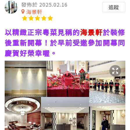
發佈於 2025.02.16
追蹤
海景軒
以精緻正宗粵菜見稱的
海景軒
於裝修
後重新開幕！於早前受邀參加開幕同
慶賀好榮幸喔。