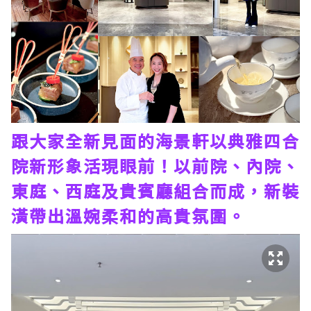
跟大家全新見面的海景軒以典雅四合
院新形象活現眼前！以前院、內院、
東庭、西庭及貴賓廳組合而成，新裝
潢帶出溫婉柔和的高貴氛圍。