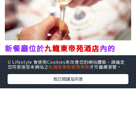
新餐廳位於
九龍東帝苑酒店
內的
Ponentino
，店名是源自羅馬夏日
U Lifestyle 會使用Cookies來改善您的網站體驗，請確定
您同意接受本網站之
私隱政策和使用條款
才可繼續瀏覽。
午後徐徐吹入城中的溫柔海風意景非
常迷人。
我已閱讀及同意