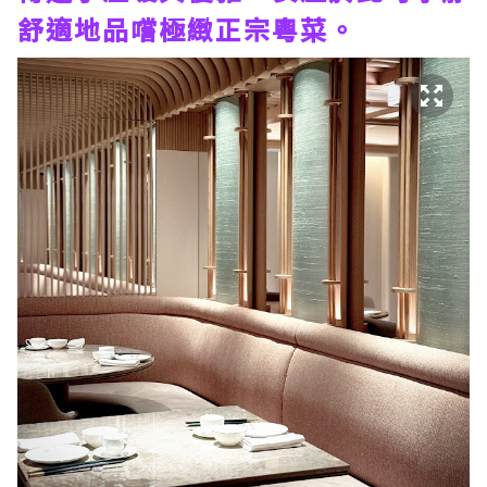
舒適地品嚐極緻正宗粵菜。