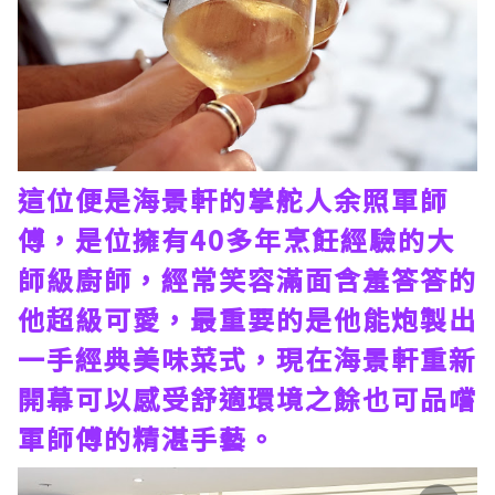
這位便是海景軒的掌舵人余照軍師
傅，是位擁有40多年烹飪經驗的大
師級廚師，經常笑容滿面含羞答答的
他超級可愛，最重要的是他能炮製出
一手經典美味菜式，現在海景軒重新
開幕可以感受舒適環境之餘也可品嚐
軍師傅的精湛手藝。