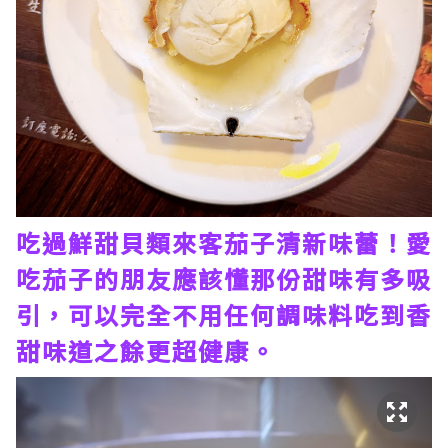
吃過鮮甜貝類來客茄子清新味蕾！愛
吃茄子的朋友應該懂那份甜味有多吸
引，可以完全不用任何調味料吃到香
甜味道之餘更超健康。