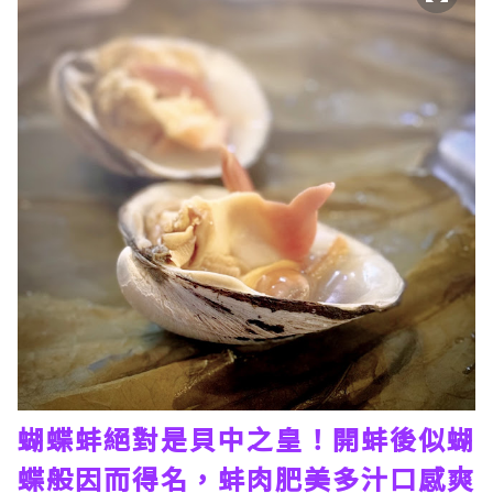
蝴蝶蚌絕對是貝中之皇！開蚌後似蝴
蝶般因而得名，蚌肉肥美多汁口感爽