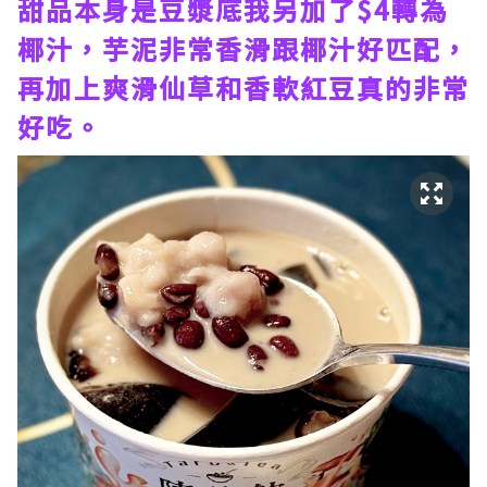
甜品本身是豆漿底我另加了$4轉為
椰汁，芋泥非常香滑跟椰汁好匹配，
再加上爽滑仙草和香軟紅豆真的非常
好吃。