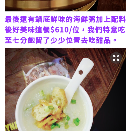
最後還有鍋底鮮味的海鮮粥加上配料
後好美味這餐$610/位，我們特意吃
至七分飽留了少少位置去吃甜品。