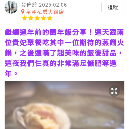
發佈於 2025.02.06
追蹤
皇朝私房火鍋店
繼續過年前的團年飯分享！這天跟兩
位貴妃聚餐吃其中一位期待的蒸餾火
鍋，之後還嘆了超美味的飯後甜品，
這夜我們仨真的非常滿足儲肥等過
年。