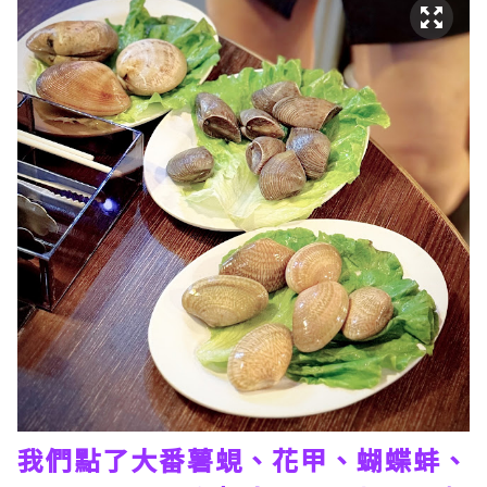
我們點了大番薯蜆、花甲、蝴蝶蚌、