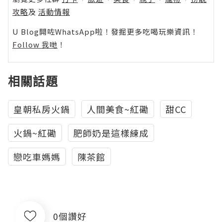
攻略
及
活動情報
U Blog開咗WhatsApp啦！發掘更多吃喝玩樂資訊！
Follow 我哋
！
相關話題
皇朝私房火鍋
人間美食~紅磡
甜CC
火鍋~紅磡
肥師奶是這樣練成
戀吃車媽媽
陳茶館
0個讚好