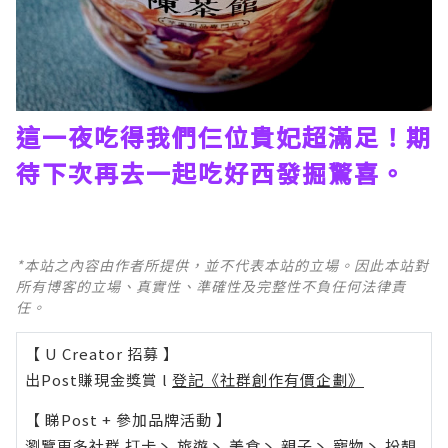
這一夜吃得我們仨位貴妃超滿足！期
待下次再去一起吃好西發掘驚喜。
*本站之內容由作者所提供，並不代表本站的立場。因此本站對
所有博客的立場、真實性、準確性及完整性不負任何法律責
任。
【 U Creator 招募 】
出Post賺現金獎賞 l
登記《社群創作有價企劃》
【 睇Post + 參加品牌活動 】
瀏覽更多社群
打卡
丶
旅遊
丶
美食
丶
親子
丶
寵物
丶
扮靚