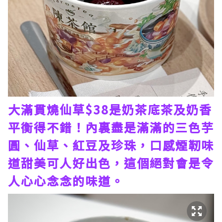
大滿貫燒仙草$38是奶茶底茶及奶香
平衡得不錯！內裏盡是滿滿的三色芋
圓、仙草、紅豆及珍珠，口感煙靭味
道甜美可人好出色，這個絕對會是令
人心心念念的味道。