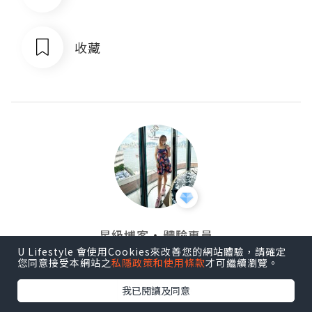
收藏
・
星級博客
體驗專員
U Lifestyle 會使用Cookies來改善您的網站體驗，請確定
戀吃車媽媽
您同意接受本網站之
私隱政策和使用條款
才可繼續瀏覽。
追蹤
我已閱讀及同意