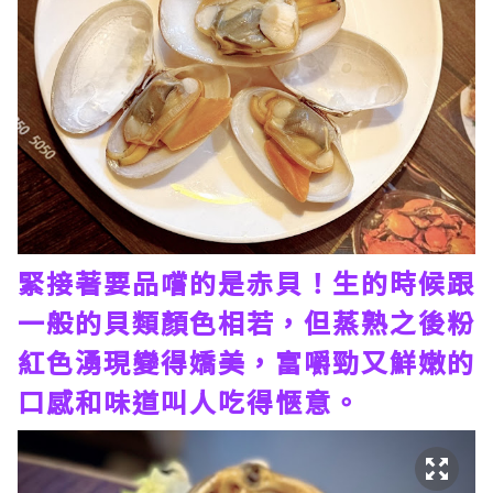
緊接著要品嚐的是赤貝！生的時候跟
一般的貝類顏色相若，但蒸熟之後粉
紅色湧現變得嬌美，富嚼勁又鮮嫩的
口感和味道叫人吃得愜意。