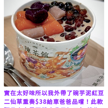
實在太好味所以我外帶了碗芋泥紅豆
二仙草重奏$38給車爸爸品嚐！此款