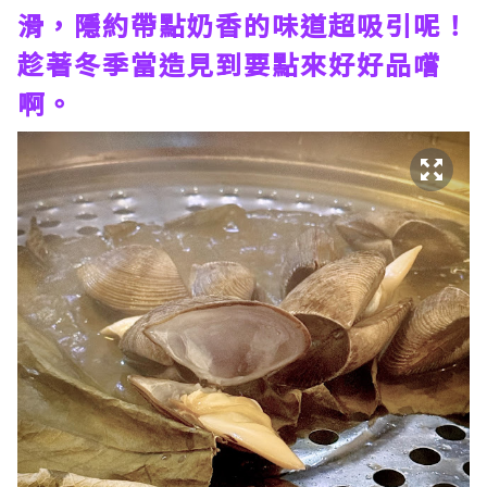
滑，隱約帶點奶香的味道超吸引呢！
趁著冬季當造見到要點來好好品嚐
啊。