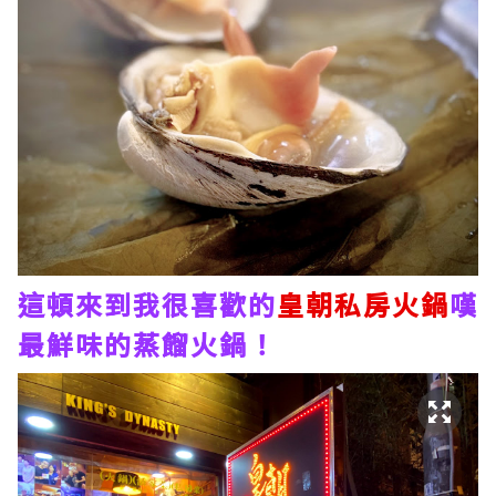
這頓來到我很喜歡的
皇朝私房火鍋
嘆
最鮮味的蒸餾火鍋！