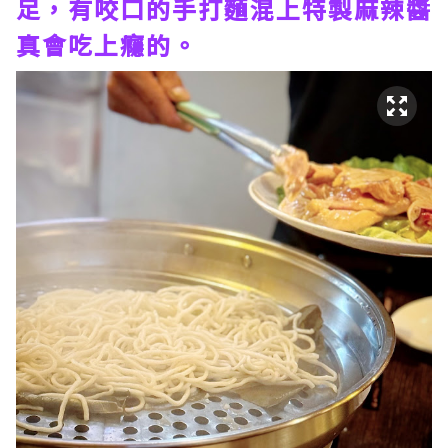
足，有咬口的手打麵混上特製麻辣醬
真會吃上癮的。