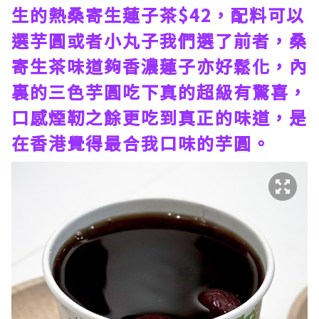
生的熱桑寄生蓮子茶$42，配料可以
選芋圓或者小丸子我們選了前者，桑
寄生茶味道夠香濃蓮子亦好鬆化，內
裏的三色芋圓吃下真的超級有驚喜，
口感煙靭之餘更吃到真正的味道，是
在香港覺得最合我口味的芋圓。