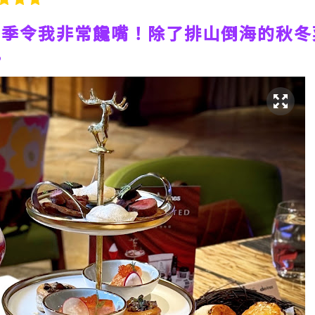
之季令我非常饞嘴！除了排山倒海的秋冬
。