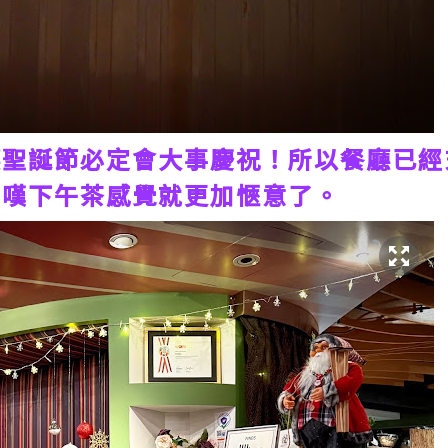
廳聖誕節必定會大事慶祝！所以餐廳已經
下嘆下午茶感覺就更加愜意了。