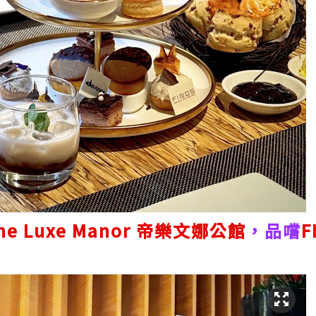
he Luxe Manor 帝樂文娜公館
，品嚐
F
。