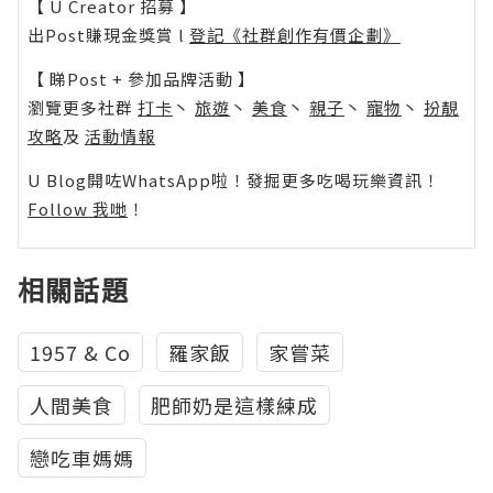
【 U Creator 招募 】
出Post賺現金獎賞 l
登記《社群創作有價企劃》
【 睇Post + 參加品牌活動 】
瀏覽更多社群
打卡
丶
旅遊
丶
美食
丶
親子
丶
寵物
丶
扮靚
攻略
及
活動情報
U Blog開咗WhatsApp啦！發掘更多吃喝玩樂資訊！
Follow 我哋
！
相關話題
1957 & Co
羅家飯
家嘗菜
人間美食
肥師奶是這樣練成
戀吃車媽媽