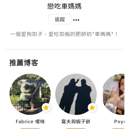
戀吃車媽媽
追蹤
一個愛狗如子、愛吃如痴的肥師奶*車媽媽*！
推薦博客
Fabrice 嚐味
窩夫與蝦子餅
Poye