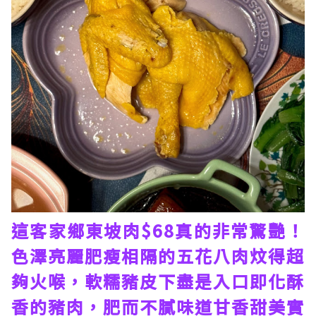
這客家鄉東坡肉$68真的非常驚艷！
色澤亮麗肥瘦相隔的五花八肉炆得超
夠火喉，軟糯豬皮下盡是入口即化酥
香的豬肉，肥而不膩味道甘香甜美實