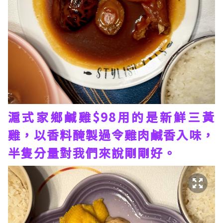
滬式家鄉鹹雞$98用的是新鮮三黃
雞，以香料醃製過令雞肉鹹香入味，
半隻分量對我們來說剛剛好。