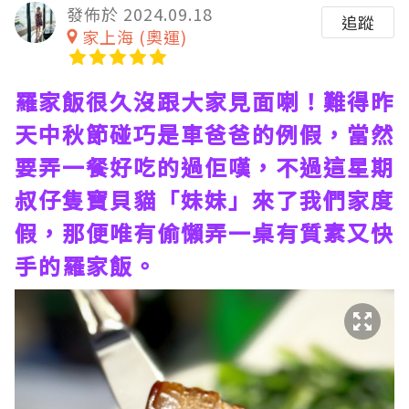
發佈於 2024.09.18
追蹤
家上海 (奧運)
羅家飯很久沒跟大家見面喇！難得昨
天中秋節碰巧是車爸爸的例假，當然
要弄一餐好吃的過佢嘆，不過這星期
叔仔隻寶貝貓「妹妹」來了我們家度
假，那便唯有偷懶弄一桌有質素又快
手的羅家飯。