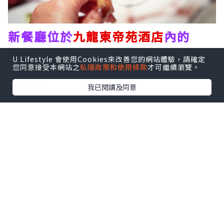
新餐廳位於
九龍東帝苑酒店
內的
Ponentino
，店名是源自羅馬夏日
U Lifestyle 會使用Cookies來改善您的網站體驗，請確定
您同意接受本網站之
私隱政策和使用條款
才可繼續瀏覽。
午後徐徐吹入城中的溫柔海風意景非
常迷人。
我已閱讀及同意