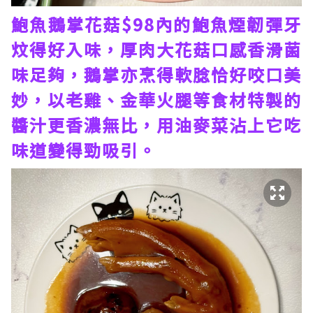
鮑魚鵝掌花菇$98內的鮑魚煙韌彈牙
炆得好入味，厚肉大花菇口感香滑菌
味足夠，鵝掌亦烹得軟腍恰好咬口美
妙，以老雞、金華火腿等食材特製的
醬汁更香濃無比，用油麥菜沾上它吃
味道變得勁吸引。