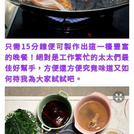
只需15分鐘便可製作出這一檯豐富
的晚餐！絕對是工作繁忙的太太們最
佳好幫手，方便還方便究竟味道又如
何待我為大家試試吧。