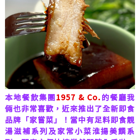
本地餐飲集團
1957 & Co.
的餐廳我
倆也非常喜歡，近來推出了全新即食
品牌「家嘗菜」！當中有足料即食靚
湯滋補系列及家常小菜淮揚美饌系