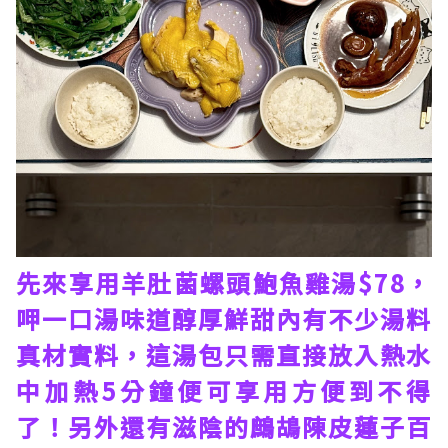
先來享用羊肚菌螺頭鮑魚雞湯$78，
呷一口湯味道醇厚鮮甜內有不少湯料
真材實料，這湯包只需直接放入熱水
中加熱5分鐘便可享用方便到不得
了！另外還有滋陰的鷓鴣陳皮蓮子百