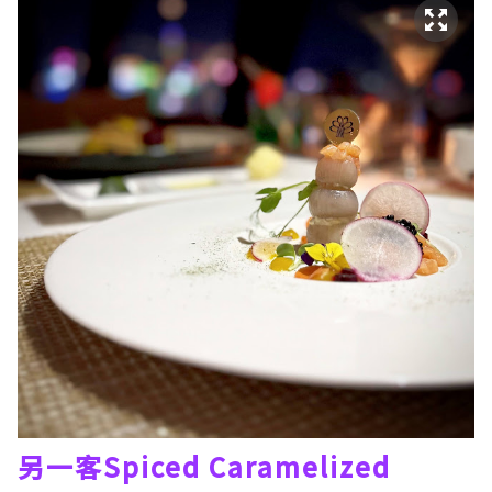
另一客Spiced Caramelized