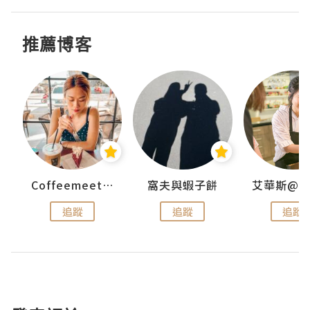
推薦博客
ey
Coffeemeetjojo
窩夫與蝦子餅
追蹤
追蹤
追蹤