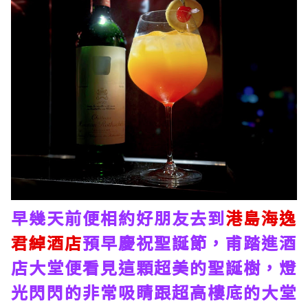
早幾天前便相約好朋友去到
港島海逸
君綽酒店
預早慶祝聖誕節，甫踏進酒
店大堂便看見這顆超美的聖誕樹，燈
光閃閃的非常吸睛跟超高樓底的大堂