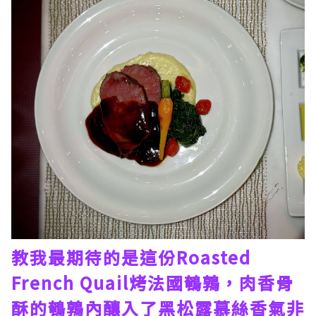
教我最期待的是這份Roasted
French Quail烤法國鵪鶉，肉香骨
酥的鵪鶉內釀入了黑松露慕絲香氣非