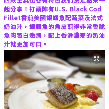
四款主菜也各有特色我們決定點來一
起分享！打頭陣有U.S. Black Cod
Fillet香煎美國銀鱈魚配蔬菜及法式
奶油汁，銀鱈魚的魚皮煎得非常香脆
魚肉雪白嫩滑，配上香滑濃郁的奶油
汁就更加可口。