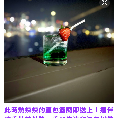
此時熱辣辣的麵包籃隨即送上！還伴