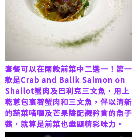
套餐可以在兩款前菜中二選一！第一
款是Crab and Balik Salmon on
Shallot蟹肉及巴利克三文魚，用上
乾蔥包裹著蟹肉和三文魚，伴以清新
的蔬菜啫喱及芒果醬配襯矜貴的魚子
醬，就算是前菜也盡顯精彩味力。