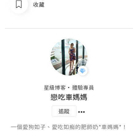
收藏
・
星級博客
體驗專員
戀吃車媽媽
追蹤
一個愛狗如子、愛吃如痴的肥師奶*車媽媽*！