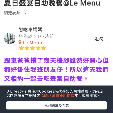
夏日盛宴自助晚餐@Le Menu
瀏覽次數:361
戀吃車媽媽
發佈於 21小時前
追蹤
Le Menu
跟車爸爸撐了幾天檯腳雖然好開心但
都好掛住我班朋友仔！所以這天我們
又相約一起去吃豐富自助餐。
U Lifestyle 會使用Cookies來改善您的網站體驗，請確定
您同意接受本網站之
私隱政策和使用條款
才可繼續瀏覽。
我已閱讀及同意