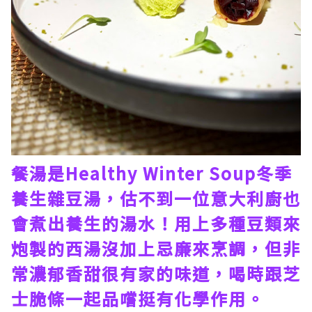
餐湯是Healthy Winter Soup冬季
養生雜豆湯，估不到一位意大利廚也
會煮出養生的湯水！用上多種豆類來
炮製的西湯沒加上忌廉來烹調，但非
常濃郁香甜很有家的味道，喝時跟芝
士脆條一起品嚐挺有化學作用。