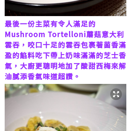
最後一份主菜有令人滿足的
Mushroom Tortelloni蘑菇意大利
雲吞，咬口十足的雲吞包裹著菌香滿
盈的餡料吃下帶上奶味滿滿的芝士香
氣，大廚更聰明地加了酸甜西梅來解
油膩添香氣味道超讚。