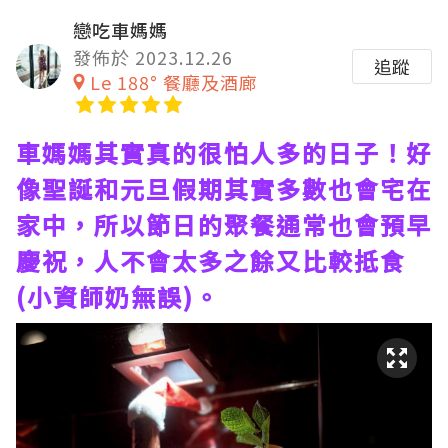
戀吃車媽媽
發佈於 2023.12.26
追蹤
Le 188° 餐廳及酒廊
車媽媽其實真的很怕人多的日子！好
像聖誕和元旦假期其實多數也會宅在
家中，所以節日的聚餐通常也會預早
慶祝，人不會太多之餘又比較抵食
(小資師奶無誤)。