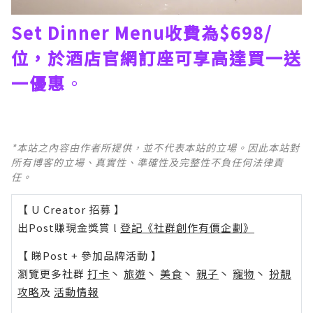
Set Dinner Menu收費為$698/
位，於酒店官網訂座可享高達買一送
一優惠
。
*本站之內容由作者所提供，並不代表本站的立場。因此本站對
所有博客的立場、真實性、準確性及完整性不負任何法律責
任。
【 U Creator 招募 】
出Post賺現金獎賞 l
登記《社群創作有價企劃》
【 睇Post + 參加品牌活動 】
瀏覽更多社群
打卡
丶
旅遊
丶
美食
丶
親子
丶
寵物
丶
扮靚
攻略
及
活動情報