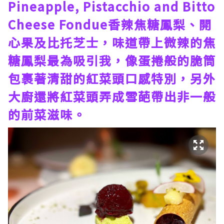
Pineapple, Pistacchio and Bitto
Cheese Fondue香辣焦糖鳳梨、開
心果及比托芝士，味道帶上微辣的焦
糖鳳梨最為吸引我，像蛋捲般的脆筒
包裹著清甜的紅菜頭口感特別，另外
大廚還將紅菜頭弄成雪葩帶出非一般
的前菜滋味。