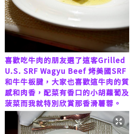
喜歡吃牛肉的朋友選了這客Grilled
U.S. SRF Wagyu Beef 烤美國SRF
和牛牛板腱，大家也喜歡這牛肉的質
感和肉香，配菜有香口的小胡蘿蔔及
菠菜而我就特別欣賞那香滑薯蓉。