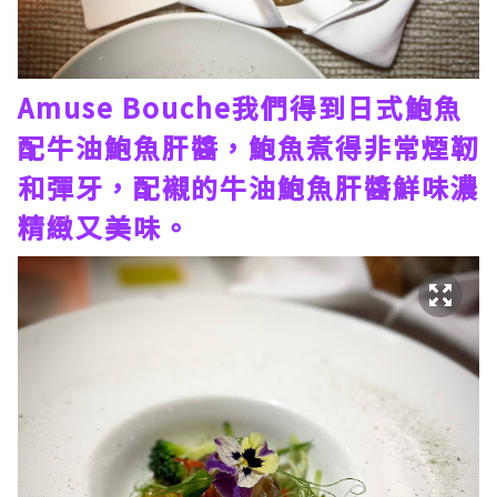
Amuse Bouche我們得到日式鮑魚
配牛油鮑魚肝醬，鮑魚煮得非常煙靭
和彈牙，配襯的牛油鮑魚肝醬鮮味濃
精緻又美味。