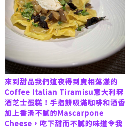
來到甜品我們這夜得到賣相蕩漾的
Coffee Italian Tiramisu意大利冧
酒芝士蛋糕！手指餅吸滿咖啡和酒香
加上香滑不膩的Mascarpone
Cheese，吃下甜而不膩的味道令我