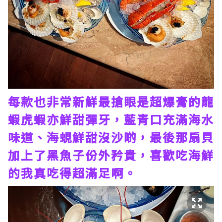
每款也非常新鮮最搶眼是超爆膏的龍
蝦虎蝦亦鮮甜彈牙，藍青口充滿海水
味道、海蜆鮮甜沒沙啲，最後那扇貝
加上了黑魚子份外矜貴，喜歡吃海鮮
的我真吃得超滿足啊。