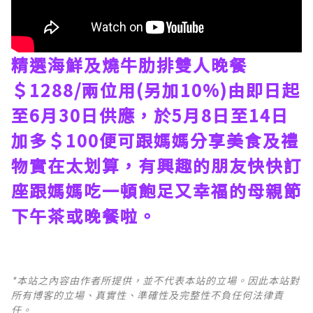
精選海鮮及燒牛肋排雙人晚餐
＄1288/兩位用(另加10%)由即日起
至6月30日供應，於5月8日至14日
加多＄100便可跟媽媽分享美食及禮
物實在太划算，有興趣的朋友快快訂
座跟媽媽吃一頓飽足又幸福的母親節
下午茶或晚餐啦。
*本站之內容由作者所提供，並不代表本站的立場。因此本站對
所有博客的立場、真實性、準確性及完整性不負任何法律責
任。