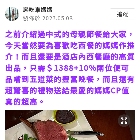
戀吃車媽媽
追蹤
發佈於 2023.05.08
之前介紹過中式的母親節餐給大家，
今天當然要為喜歡吃西餐的媽媽作推
介！而且還要是酒店內西餐廳的高質
出品，只需＄1388+10%兩位便可
品嚐到五道菜的豐富晚餐，而且還有
超驚喜的禮物送給最愛的媽媽CP值
真的超高。