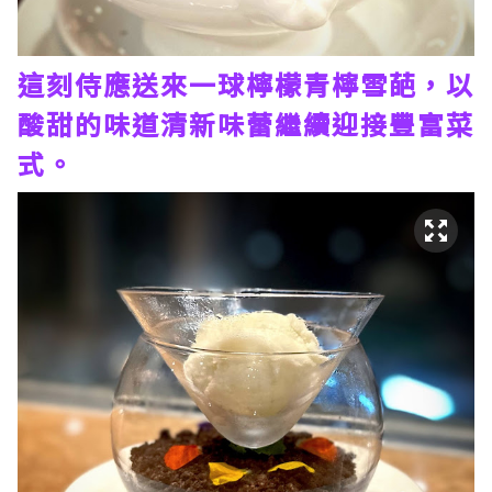
這刻侍應送來一球檸檬青檸雪葩，以
酸甜的味道清新味蕾繼續迎接豐富菜
式。