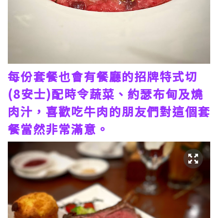
每份套餐也會有餐廳的招牌特式切
(8安士)配時令蔬菜、約瑟布甸及燒
肉汁，喜歡吃牛肉的朋友們對這個套
餐當然非常滿意。