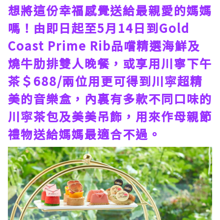
想將這份幸福感覺送給最親愛的媽媽
嗎！由即日起至5月14日到Gold
Coast Prime Rib品嚐精選海鮮及
燒牛肋排雙人晚餐，或享用川寧下午
茶＄688/兩位用更可得到川寜超精
美的音樂盒，內裏有多款不同口味的
川寜茶包及美美吊飾，用來作母親節
禮物送給媽媽最適合不過。