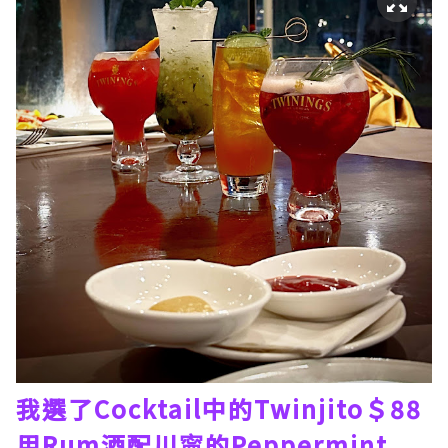
我選了Cocktail中的Twinjito＄88
用Rum酒配川寜的Peppermint