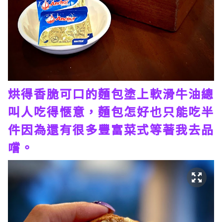
烘得香脆可口的麵包塗上軟滑牛油總
叫人吃得愜意，麵包怎好也只能吃半
件因為還有很多豐富菜式等著我去品
嚐。