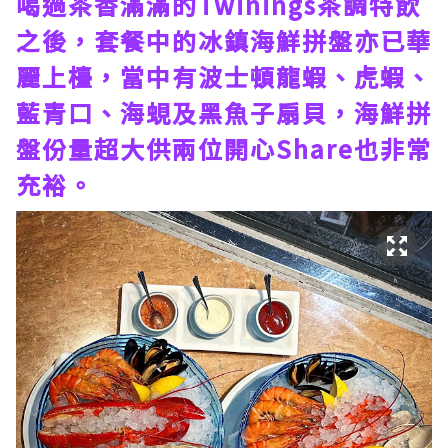
喝過茶香滿滿的Twinings茶調特飲
之後，套餐中的冰鎮海鮮拼盤亦已華
麗上檯，當中有波士頓龍蝦、虎蝦、
藍青口、海蜆及黑魚子扇貝，海鮮拼
盤份量超大供兩位開心Share也非常
充裕。