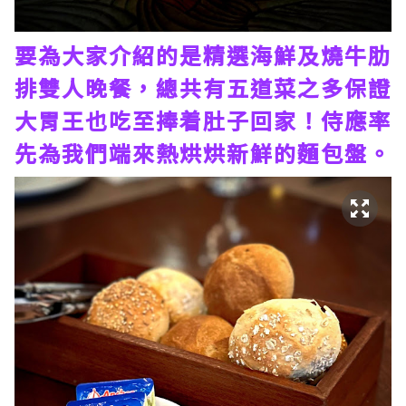
要為大家介紹的是精選海鮮及燒牛肋
排雙人晚餐，總共有五道菜之多保證
大胃王也吃至捧着肚子回家！侍應率
先為我們端來熱烘烘新鮮的麵包盤。