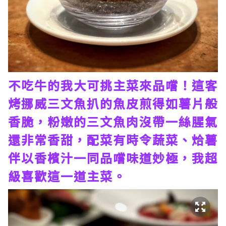
不吃牛的我大可挑主菜來品嚐！這客
烤挪威三文魚扒的魚皮煎得如薯片般
香脆，粉嫩的三文魚肉沒帶一絲腥氣
還非常香甜，配菜有時令蔬菜、烚薯
伴以香檳汁一同品嚐味道妙極，我超
級喜歡這一道主菜。