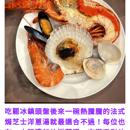
吃罷冰鎮頭盤後來一碗熱騰騰的法式
焗芝士洋蔥湯就最適合不過！每位也