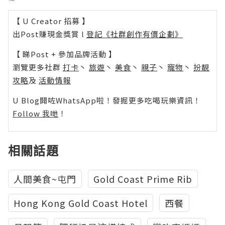
【 U Creator 招募 】
出Post賺現金獎賞 l
登記《社群創作有價企劃》
【 睇Post + 參加品牌活動 】
瀏覽更多社群
打卡
丶
旅遊
丶
美食
丶
親子
丶
寵物
丶
扮靚
攻略
及
活動情報
U Blog開咗WhatsApp啦！發掘更多吃喝玩樂資訊！
Follow 我哋
！
相關話題
人間美食~屯門
Gold Coast Prime Rib
Hong Kong Gold Coast Hotel
西餐