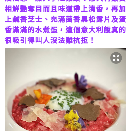
相鮮艷奪目而且味道帶上清香，再加
上鹹香芝士、充滿菌香黑松露片及蛋
香滿滿的水煮蛋，這個意大利飯真的
很吸引得叫人沒法難抗拒！