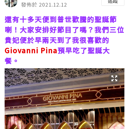
追蹤
發佈於 2021.12.12
還有十多天便到普世歡騰的聖誕節
喇！大家安排好節目了嗎？我們三位
貴妃便於早兩天到了我很喜歡的
Giovanni Pina
預早吃了聖誕大
餐。