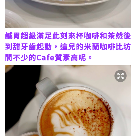
鹹胃超級滿足此刻來杯咖啡和茶然後
到甜牙齒起動，這兒的米蘭咖啡比坊
間不少的Cafe質素高呢。