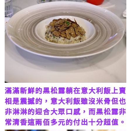
滿滿新鮮的黑松露躺在意大利飯上賣
相是震撼的，意大利飯雖沒米骨但也
非淋淋的迎合大眾口感，而黑松露非
常清香這兩佰多元的付出十分超值。