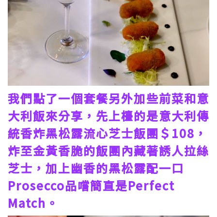
我們點了一個套餐另外加些前菜和意
大利飯來分享，先上檯的是意大利傳
統香炸黑松露流心芝士飯團＄108，
炸至金黃香脆的飯團內藏著誘人拉絲
芝士，加上幽香的黑松露配一口
Prosecco品嚐簡直是Perfect
Match。