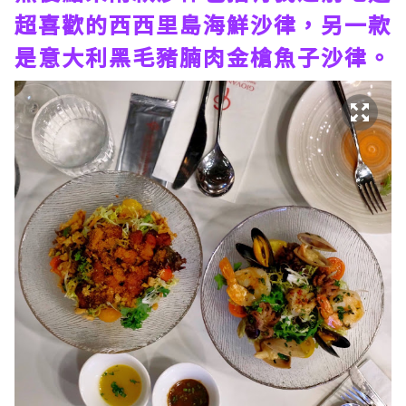
超喜歡的西西里島海鮮沙律，另一款
是意大利黑毛豬腩肉金槍魚子沙律。