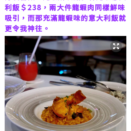
利飯＄238，兩大件龍蝦肉同樣鮮味
吸引，而那充滿龍蝦味的意大利飯就
更令我神往。