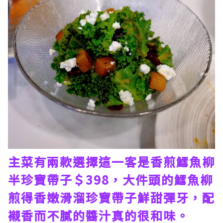
主菜有兩款選擇這一客是香煎鱈魚柳
半珍寶帶子＄398，大件頭的鱈魚柳
煎得香嫩滑溜珍寶帶子鮮甜彈牙，配
襯香而不膩的醬汁真的很和味。