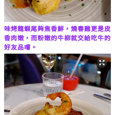
味烤龍蝦尾夠焦香鮮，燒春雞更是皮
香肉嫩，而粉嫩的牛柳就交給吃牛的
好友品嚐。