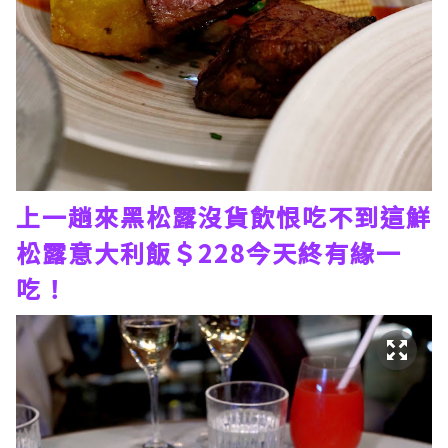
上一趟來黑松露沒貨飲恨吃不到這鮮
松露意大利飯＄228今天終有緣一
吃！