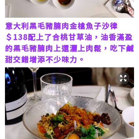
意大利黑毛豬腩肉金槍魚子沙律
＄138配上了合桃甘草油，油香滿盈
的黑毛豬腩肉上還灑上肉鬆，吃下鹹
甜交錯增添不少味力。