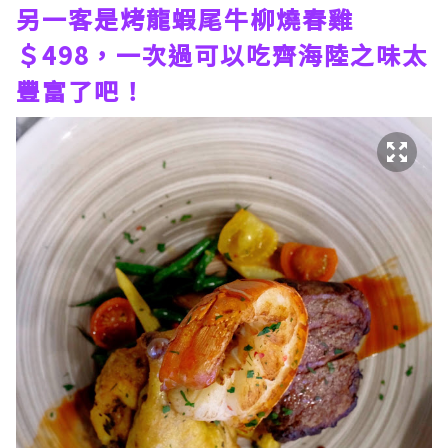
另一客是烤龍蝦尾牛柳燒春雞
＄498，一次過可以吃齊海陸之味太
豐富了吧！