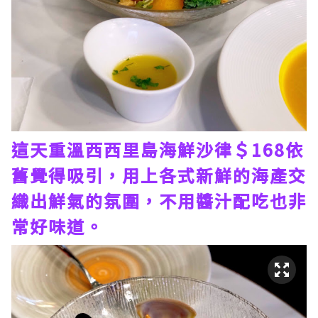
這天重溫西西里島海鮮沙律＄168依
舊覺得吸引，用上各式新鮮的海產交
織出鮮氣的氛圍，不用醬汁配吃也非
常好味道。