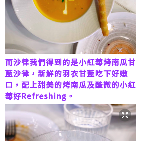
而沙律我們得到的是小紅莓烤南瓜甘
藍沙律，新鮮的羽衣甘藍吃下好嫩
口，配上甜美的烤南瓜及酸微的小紅
莓好Refreshing。