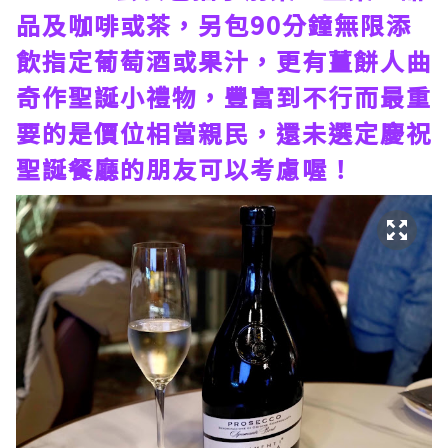
品及咖啡或茶，另包90分鐘無限添
飲指定葡萄酒或果汁，更有薑餅人曲
奇作聖誕小禮物，豐富到不行而最重
要的是價位相當親民，還未選定慶祝
聖誕餐廳的朋友可以考慮喔！