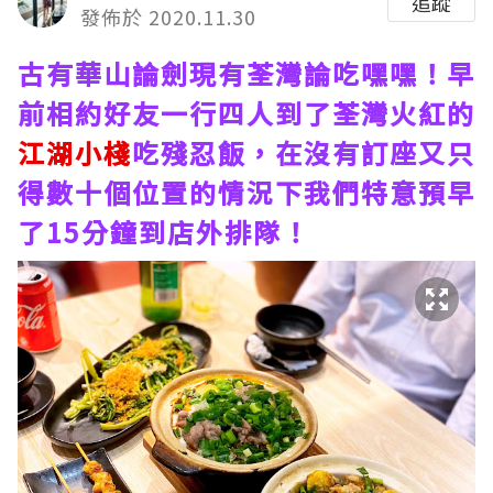
追蹤
發佈於 2020.11.30
古有華山論劍現有荃灣論吃嘿嘿！早
前相約好友一行四人到了荃灣火紅的
江湖小棧
吃殘忍飯，在沒有訂座又只
得數十個位置的情況下我們特意預早
了15分鐘到店外排隊！