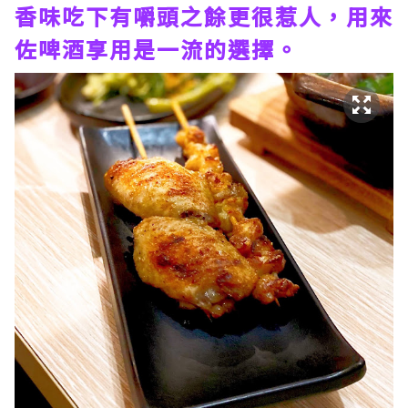
香味吃下有嚼頭之餘更很惹人，用來
佐啤酒享用是一流的選擇。