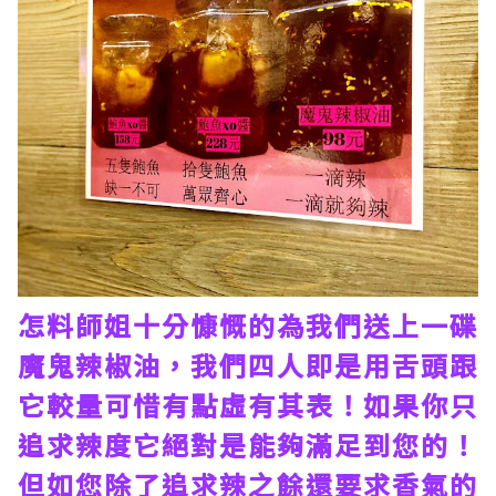
怎料師姐十分慷慨的為我們送上一碟
魔鬼辣椒油，我們四人即是用舌頭跟
它較量可惜有點虛有其表！如果你只
追求辣度它絕對是能夠滿足到您的！
但如您除了追求辣之餘還要求香氣的