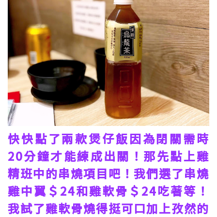
快快點了兩款煲仔飯因為閉關需時
20分鐘才能練成出關！那先點上雞
精班中的串燒項目吧！我們選了串燒
雞中翼＄24和雞軟骨＄24吃著等！
我試了雞軟骨燒得挺可口加上孜然的