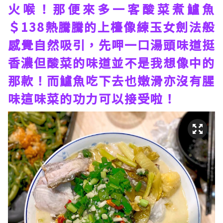
火喉！那便來多一客酸菜煮鱸魚
＄138熱騰騰的上檯像練玉女劍法般
感覺自然吸引，先呷一口湯頭味道挺
香濃但酸菜的味道並不是我想像中的
那款！而鱸魚吃下去也嫩滑亦沒有腥
味這味菜的功力可以接受啦！