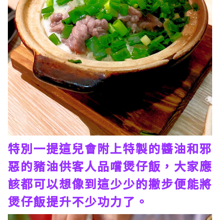
特別一提這兒會附上特製的醬油和邪
惡的豬油供客人品嚐煲仔飯，大家應
該都可以想像到這少少的撇步便能將
煲仔飯提升不少功力了。