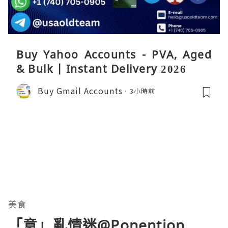
Buy Yahoo Accounts - PVA, Aged
& Bulk | Instant Delivery 2026
Buy Gmail Accounts
3小時前
美食
「意」亂情迷@Ponention