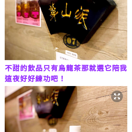
不甜的飲品只有烏龍茶那就選它陪我
這夜好好練功吧！