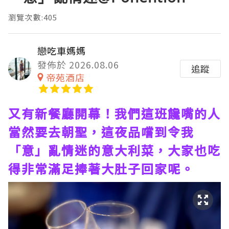
瀏覽次數:405
戀吃車媽媽
發佈於 2026.08.06
追蹤
帝苑酒店
又有新餐廳開幕！我們這班饞嘴的人
當然要去朝聖，這夜品嚐到令我
「意」亂情迷的意大利菜，大家也吃
得非常滿足捧著大肚子回家呢。