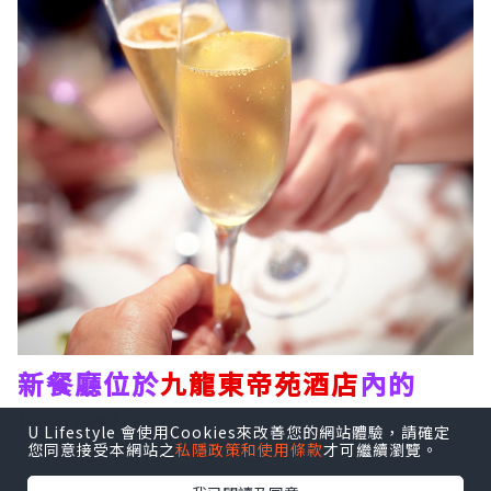
新餐廳位於
九龍東帝苑酒店
內的
Ponentino
，店名是源自羅馬夏日
U Lifestyle 會使用Cookies來改善您的網站體驗，請確定
您同意接受本網站之
私隱政策和使用條款
才可繼續瀏覽。
午後徐徐吹入城中的溫柔海風意景非