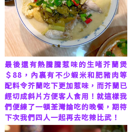
最後還有熱騰騰惹味的生啫芥蘭煲
＄88，內裏有不少蝦米和肥豬肉等
配料令芥蘭吃下更加惹味，而芥蘭已
經切成斜片方便客人食用！就這樣我
們便練了一頓荃灣論吃的晚餐，期待
下次我們四人一起再去吃辣比武！