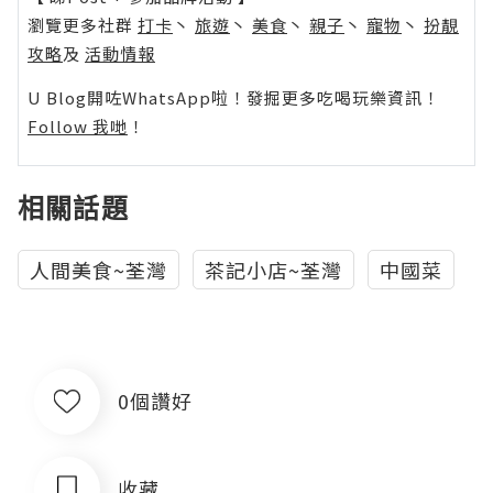
瀏覽更多社群
打卡
丶
旅遊
丶
美食
丶
親子
丶
寵物
丶
扮靚
攻略
及
活動情報
U Blog開咗WhatsApp啦！發掘更多吃喝玩樂資訊！
Follow 我哋
！
相關話題
人間美食~荃灣
茶記小店~荃灣
中國菜
0個讚好
收藏