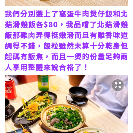
我們分別選上了窩蛋牛肉煲仔飯和北
菇滑雞飯各$80，我品嚐了北菇滑雞
飯那雞肉弄得挺嫩滑而且有雞香味道
調得不錯，飯粒雖然未算十分乾身但
起碼有飯焦，而且一煲的份量足夠兩
人享用整體來說合格了！