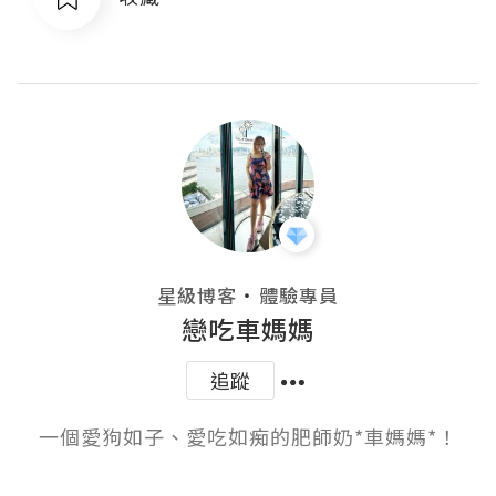
・
星級博客
體驗專員
戀吃車媽媽
追蹤
一個愛狗如子、愛吃如痴的肥師奶*車媽媽*！