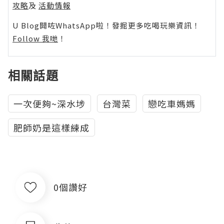
攻略
及
活動情報
U Blog開咗WhatsApp啦！發掘更多吃喝玩樂資訊！
Follow 我哋
！
相關話題
一次便夠~深水埗
台灣菜
戀吃車媽媽
肥師奶是這樣練成
0個讚好