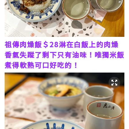
祖傳肉燥飯＄28淋在白飯上的肉燥
香氣失蹤了剩下只有油味！唯獨米飯
煮得軟熟可口好吃的！