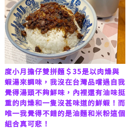
度小月擔仔雙拼麵＄35是以肉燥與
蝦湯來調味，我沒在台灣品嚐過自我
覺得湯頭不夠鮮味，內裡還有油味挺
重的肉燥和一隻沒甚味道的鮮蝦！而
唯一我覺得不錯的是油麵和米粉這個
組合真可悲！