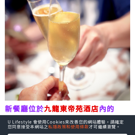
新餐廳位於
九龍東帝苑酒店
內的
Ponentino
，店名是源自羅馬夏日
U Lifestyle 會使用Cookies來改善您的網站體驗，請確定
您同意接受本網站之
私隱政策和使用條款
才可繼續瀏覽。
午後徐徐吹入城中的溫柔海風意景非