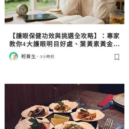
【護眼保健功效與挑選全攻略】：專家
教你4大護眼明目好處、葉黃素黃金比
例與挑選秘訣
輕養生
3小時前