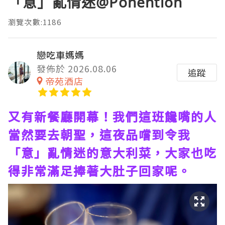
「意」亂情迷@Ponention
瀏覽次數:1186
戀吃車媽媽
發佈於 2026.08.06
追蹤
帝苑酒店
又有新餐廳開幕！我們這班饞嘴的人
當然要去朝聖，這夜品嚐到令我
「意」亂情迷的意大利菜，大家也吃
得非常滿足捧著大肚子回家呢。