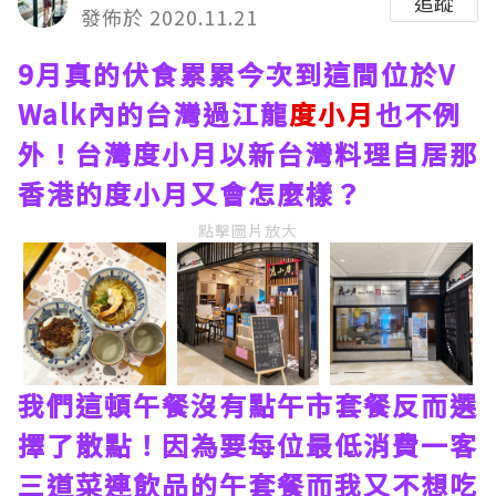
追蹤
發佈於 2020.11.21
9月真的伏食累累今次到這間位於V
Walk內的台灣過江龍
度小月
也不例
外！台灣度小月以新台灣料理自居那
香港的度小月又會怎麼樣？
點擊圖片放大
我們這頓午餐沒有點午市套餐反而選
擇了散點！因為要每位最低消費一客
三道菜連飲品的午套餐而我又不想吃