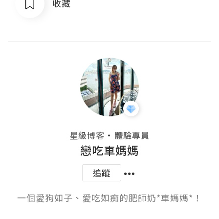
收藏
・
星級博客
體驗專員
戀吃車媽媽
追蹤
一個愛狗如子、愛吃如痴的肥師奶*車媽媽*！