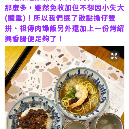
那麼多，雖然免收加但不想因小失大
(體重)！所以我們選了散點擔仔雙
拼、祖傳肉燥飯另外還加上一份烤紹
興香腸便足夠了！