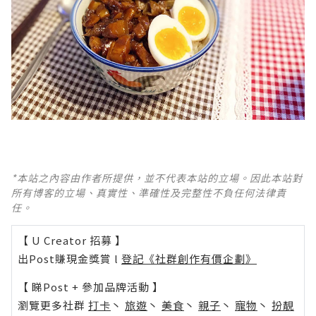
*本站之內容由作者所提供，並不代表本站的立場。因此本站對
所有博客的立場、真實性、準確性及完整性不負任何法律責
任。
【 U Creator 招募 】
出Post賺現金獎賞 l
登記《社群創作有價企劃》
【 睇Post + 參加品牌活動 】
瀏覽更多社群
打卡
丶
旅遊
丶
美食
丶
親子
丶
寵物
丶
扮靚