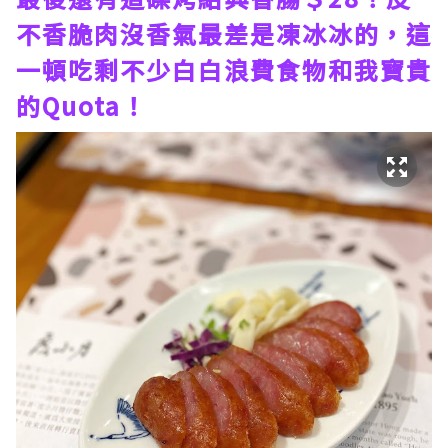
不香脆肉沒香氣最差是凍冰冰的，這
一頓吃剩不少白白浪費食物和我寶貴
的Quota！