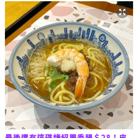
最後還有這碟烤紹興香腸＄28！皮