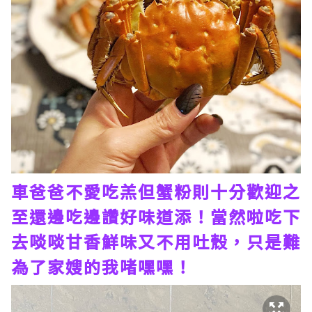
車爸爸不愛吃羔但蟹粉則十分歡迎之
至還邊吃邊讚好味道添！當然啦吃下
去啖啖甘香鮮味又不用吐殼，只是難
為了家嫂的我啫嘿嘿！