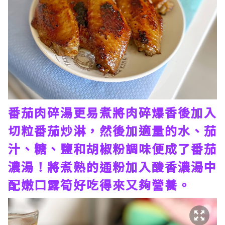
番茄肉碎湯更易煮將肉碎爆香後加入
切粒番茄炒淋，然後加適量的水、茄
汁、糖、鹽和胡椒粉調味便成了番茄
濃湯！將煮熟的通粉加入酸香濃湯中
配嫩口露筍好吃得來又夠營養。