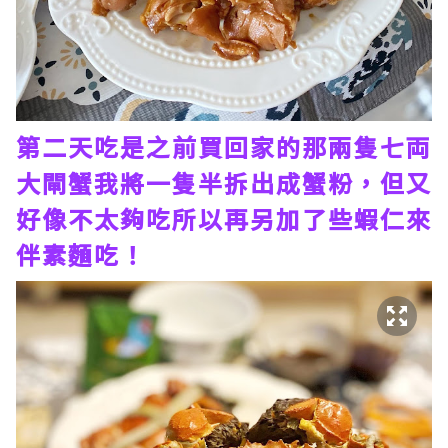
第二天吃是之前買回家的那兩隻七両
大閘蟹我將一隻半拆出成蟹粉，但又
好像不太夠吃所以再另加了些蝦仁來
伴素麵吃！