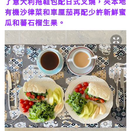
了意大利拖鞋包配日式叉燒，夾本地
有機沙律菜和車厘茄再配少許新鮮蜜
瓜和蕃石榴生果。