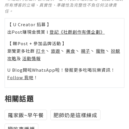
所有博客的立場、真實性、準確性及完整性不負任何法律責
任。
【 U Creator 招募 】
出Post賺現金獎賞 l
登記《社群創作有價企劃》
【 睇Post + 參加品牌活動 】
瀏覽更多社群
打卡
丶
旅遊
丶
美食
丶
親子
丶
寵物
丶
扮靚
攻略
及
活動情報
U Blog開咗WhatsApp啦！發掘更多吃喝玩樂資訊！
Follow 我哋
！
相關話題
羅家飯~早午餐
肥師奶是這樣練成
戀吃車媽媽