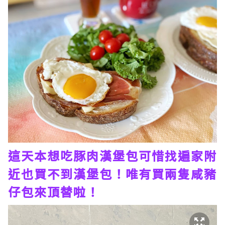
這天本想吃豚肉漢堡包可惜找遍家附
近也買不到漢堡包！唯有買兩隻咸豬
仔包來頂替啦！