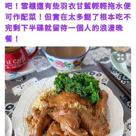
吧！雪櫃還有些羽衣甘藍輕輕拖水便
可作配菜！但實在太多餸了根本吃不
完剩下半碟就留待一個人的浪漫晚
餐！