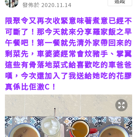
追蹤
發佈於 2020.11.14
限聚令又再次收緊意味著煮意已經不
可斷了！那今天就來分享羅家飯之早
午餐吧！第一餐就先清外家帶回來的
剩菜先，車婆婆經常會炆豬手、掌翼
這些有骨落地菜式給喜歡吃的車爸爸
嘆，今次還加入了我送給她吃的花膠
真係比佢激C！