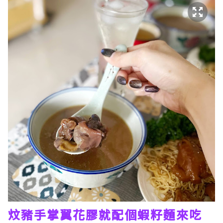
炆豬手掌翼花膠就配個蝦籽麵來吃