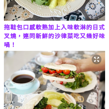
拖鞋包口感軟熟加上入味軟淋的日式
叉燒，連同新鮮的沙律菜吃又幾好味
喎！