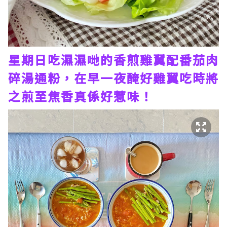
星期日吃濕濕哋的香煎雞翼配番茄肉
碎湯通粉，在早一夜醃好雞翼吃時將
之煎至焦香真係好惹味！