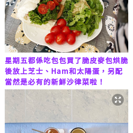
星期五都係吃包包買了脆皮麥包烘脆
後放上芝士、Ham和太陽蛋，另配
當然是必有的新鮮沙律菜啦！