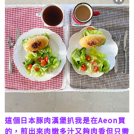
這個日本豚肉漢堡扒我是在Aeon買
的，煎出來肉嫩多汁又夠肉香但只需