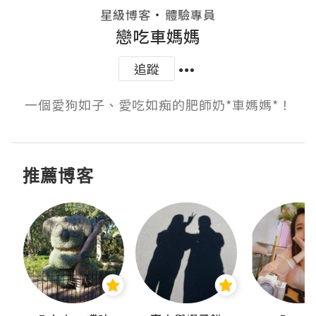
・
星級博客
體驗專員
戀吃車媽媽
追蹤
一個愛狗如子、愛吃如痴的肥師奶*車媽媽*！
推薦博客