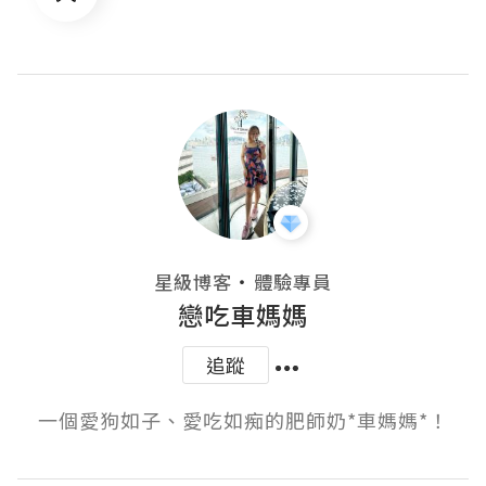
・
星級博客
體驗專員
戀吃車媽媽
追蹤
一個愛狗如子、愛吃如痴的肥師奶*車媽媽*！