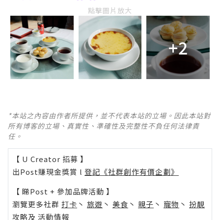
點擊圖片放大
+2
*本站之內容由作者所提供，並不代表本站的立場。因此本站對
所有博客的立場、真實性、準確性及完整性不負任何法律責
任。
【 U Creator 招募 】
出Post賺現金獎賞 l
登記《社群創作有價企劃》
【 睇Post + 參加品牌活動 】
瀏覽更多社群
打卡
丶
旅遊
丶
美食
丶
親子
丶
寵物
丶
扮靚
攻略
及
活動情報