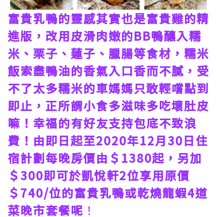
富貴乳鴨的靈感其實也是富貴雞的精
進版，改用皮滑肉嫩的BB鴨釀入糯
米、栗子、蓮子、臘腸等食材，糯米
飯索盡鴨油的香氣入口香而不膩，受
不了太多糯米的車媽媽只敢輕嚐點到
即止，正所謂小食多滋味多吃壞肚皮
嘛！幸福的有好友支持包底不致浪
費！由即日起至2020年12月30日住
宿計劃每晚房價由＄1380起，另加
＄300即可於凱悅軒2位享用原價
＄740/位的富貴乳鴨或乾燒龍蝦4道
菜晚市套餐呢
！