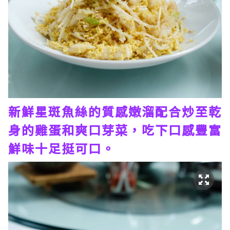
新鮮星斑魚絲的質感嫩溜配合炒至乾
身的雞蛋和爽口芽菜，吃下口感豐富
鮮味十足挺可口。