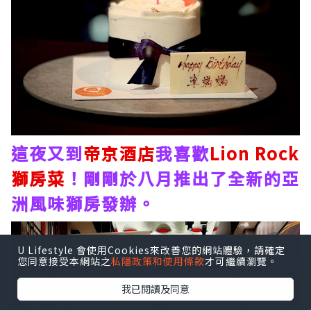
這夜又到
帝京酒店
我喜歡
Lion Rock
獅房菜
！剛剛於八月推出了全新的亞
洲風味獅房發辦。
U Lifestyle 會使用Cookies來改善您的網站體驗，請確定
您同意接受本網站之
私隱政策和使用條款
才可繼續瀏覽。
我已閱讀及同意