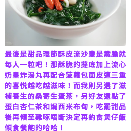
最後是甜品環節酥皮流沙盞是鐵膽就
每人一粒吧！那酥脆的撻底加上流心
奶皇炸湯丸再配合菠蘿包面皮這三重
的喜悦越吃越滋味！而我則另選了滋
補養生的桑寄生蛋茶，另好友還點了
蛋白杏仁茶和焗西米布甸，吃罷甜品
後再傾至雞啄唔斷決定再約食煲仔飯
傾食餐飽的哈哈！