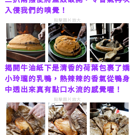
入侵我們的嗅覺！
點擊圖片放大
揭開牛油紙下是清香的荷葉包裹了嬌
小玲瓏的乳鴨，熱辣辣的香氣從鴨身
中透出來真有點口水流的感覺喔！
點擊圖片放大