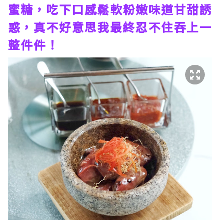
蜜糖，吃下口感鬆軟粉嫩味道甘甜誘
惑，真不好意思我最終忍不住吞上一
整件件！