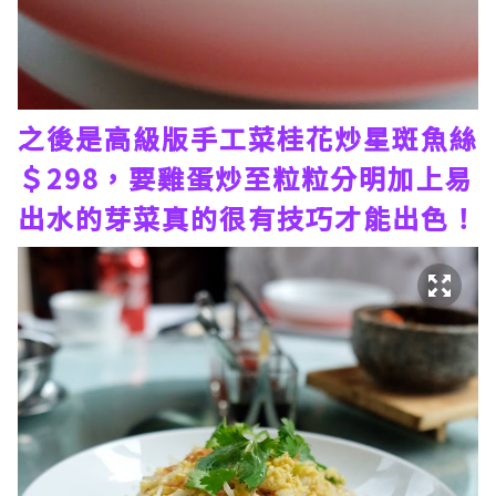
之後是高級版手工菜桂花炒星斑魚絲
＄298，要雞蛋炒至粒粒分明加上易
出水的芽菜真的很有技巧才能出色！