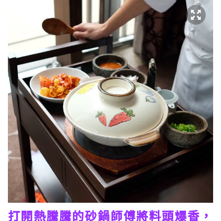
打開熱騰騰的砂鍋師傅將料頭爆香，