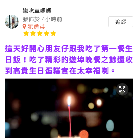
戀吃車媽媽
發佈於 4小時前
追蹤
獅房菜
這天好開心朋友仔跟我吃了第一餐生
日飯！吃了精彩的遊埠晚餐之餘還收
到高貴生日蛋糕實在太幸福喇。