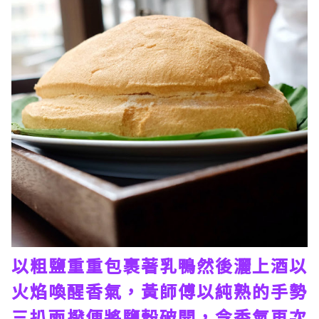
以粗鹽重重包裹著乳鴨然後灑上酒以
火焰喚醒香氣，黃師傅以純熟的手勢
三扒兩撥便將鹽殼破開，令香氣再次