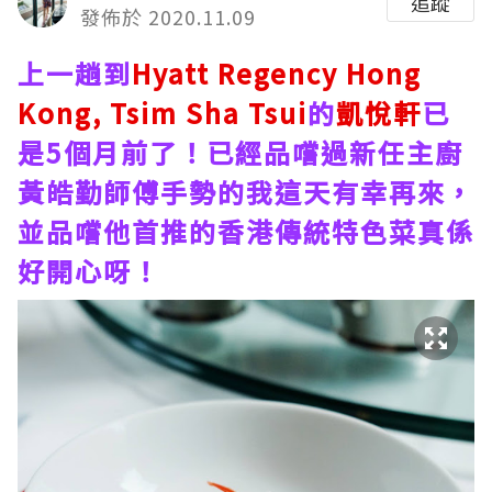
追蹤
發佈於 2020.11.09
上一趟到
Hyatt Regency Hong
Kong, Tsim Sha Tsui
的
凱悅軒
已
是5個月前了！已經品嚐過新任主廚
黃皓勤師傅手勢的我這天有幸再來，
並品嚐他首推的香港傳統特色菜真係
好開心呀！