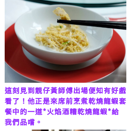
這刻見到靚仔黃師傅出場便知有好戲
看了！他正是來席前烹煮乾燒龍蝦套
餐中的一道*火焰酒糟乾燒龍蝦*給
我們品嚐。