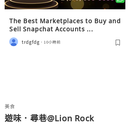
The Best Marketplaces to Buy and
Sell Snapchat Accounts ...
trdgfdg
10小時前
美食
遊味．尋巷@Lion Rock