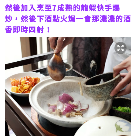
然後加入烹至7成熟的龍蝦快手爆
炒，然後下酒點火焗一會那濃濃的酒
香即時四射！