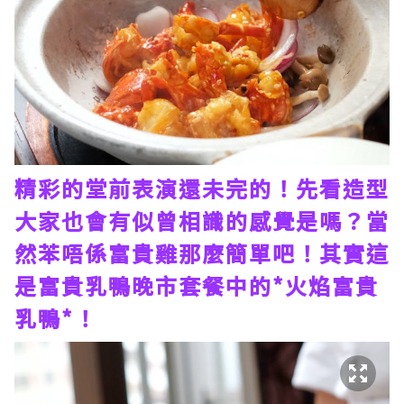
精彩的堂前表演還未完的！先看造型
大家也會有似曾相識的感覺是嗎？當
然苯唔係富貴雞那麼簡單吧！其實這
是富貴乳鴨晚市套餐中的*火焰富貴
乳鴨*！