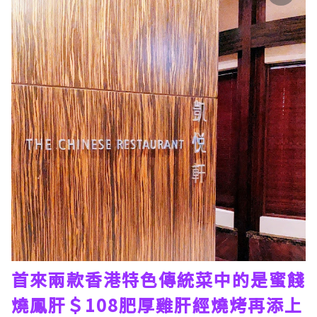
首來兩款香港特色傳統菜中的是蜜餞
燒鳳肝＄108肥厚雞肝經燒烤再添上