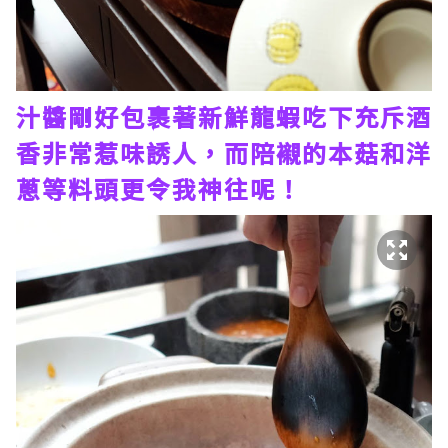
汁醬剛好包裹著新鮮龍蝦吃下充斥酒
香非常惹味誘人，而陪襯的本菇和洋
蔥等料頭更令我神往呢！