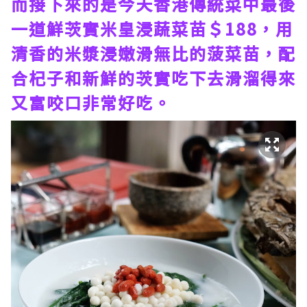
而接下來的是今天香港傳統菜中最後
一道鮮茨實米皇浸蔬菜苗＄188，用
清香的米漿浸嫩滑無比的菠菜苗，配
合杞子和新鮮的茨實吃下去滑溜得來
又富咬口非常好吃。