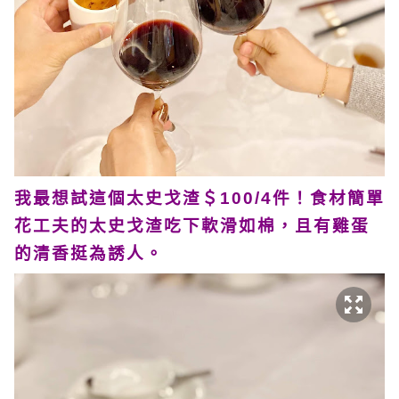
我最想試這個太史戈渣＄100/4件！食材簡單
花工夫的太史戈渣吃下軟滑如棉，且有雞蛋
的清香挺為誘人。