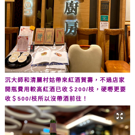
沉大師和清麗村姑帶來紅酒賀壽，不過店家
開瓶費用較高紅酒已收＄200/枝，硬嘢更要
收＄500/枝所以沒帶酒前往！