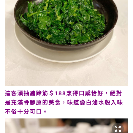
這客頭抽豬蹄筋＄188烹得口感恰好，絕對
是充滿骨膠原的美食，味道像白滷水般入味
不俗十分可口。