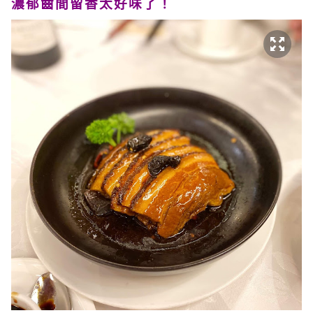
濃郁齒間留香太好味了！