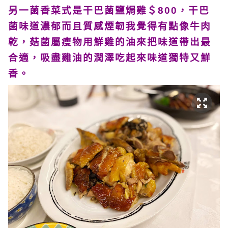
另一菌香菜式是干巴菌鹽焗雞＄800，干巴
菌味道濃郁而且質感煙韌我覺得有點像牛肉
乾，菇菌屬瘦物用鮮雞的油來把味道帶出最
合適，吸盡雞油的潤澤吃起來味道獨特又鮮
香。