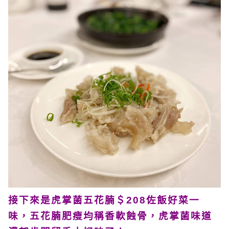
接下來是虎掌菌五花腩＄208佐飯好菜一
味，五花腩肥瘦均稱香軟蝕骨，虎掌菌味道