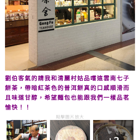
劉伯客氣的請我和清麗村姑品嚐這雲南七子
餅茶，帶暗紅茶色的普洱餅真的口感順滑而
且味道甘醇，希望麵包也能跟我們一樣品茗
愉快！！
點擊圖片放大