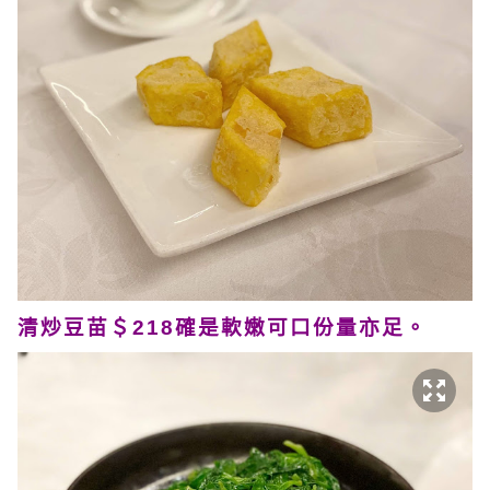
清炒豆苗＄218確是軟嫩可口份量亦足。