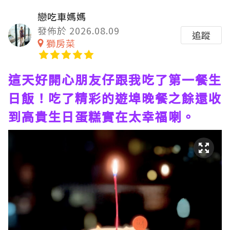
戀吃車媽媽
發佈於 2026.08.09
追蹤
獅房菜
這天好開心朋友仔跟我吃了第一餐生
日飯！吃了精彩的遊埠晚餐之餘還收
到高貴生日蛋糕實在太幸福喇。