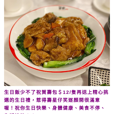
生日飯少不了祝賀壽包＄12/隻再送上精心挑
選的生日禮，惹得壽星仔笑逐顏開很滿意
喔！祝你生日快樂、身體健康、美食不停、