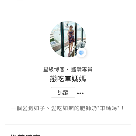
・
星級博客
體驗專員
戀吃車媽媽
追蹤
一個愛狗如子、愛吃如痴的肥師奶*車媽媽*！