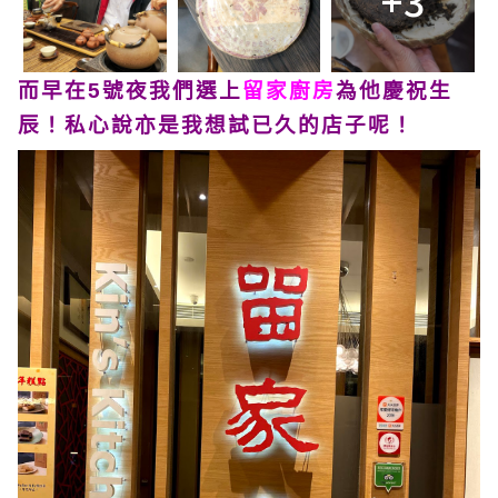
+3
而早在5號夜我們選上
留家廚房
為他慶祝生
辰！私心說亦是我想試已久的店子呢！