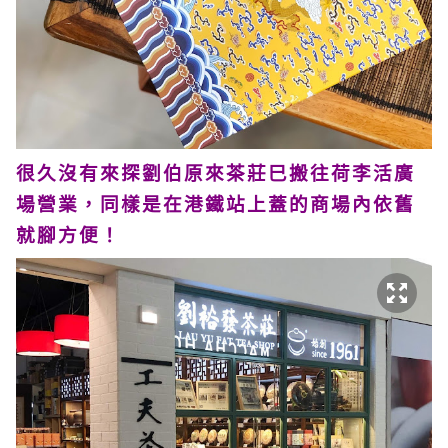
很久沒有來探劉伯原來茶莊巳搬往荷李活廣
場營業，同樣是在港鐵站上蓋的商場內依舊
就腳方便！