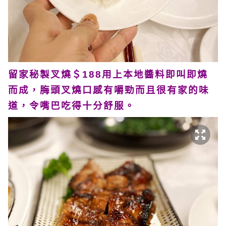
留家秘製叉燒＄188用上本地醬料即叫即燒
而成，脢頭叉燒口感有嚼勁而且很有家的味
道，令嘴巴吃得十分舒服。