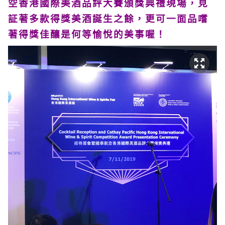
空香港國際美酒品評大賽頒獎典禮現場，見
証著多款得獎美酒誕生之餘，更可一面品嚐
著得獎佳釀是何等愉悅的美事喔！