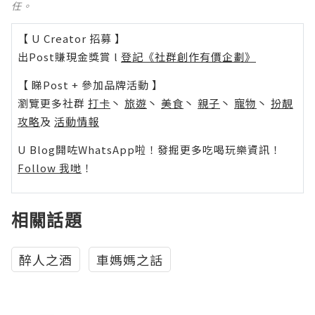
任。
【 U Creator 招募 】
出Post賺現金獎賞 l
登記《社群創作有價企劃》
【 睇Post + 參加品牌活動 】
瀏覽更多社群
打卡
丶
旅遊
丶
美食
丶
親子
丶
寵物
丶
扮靚
攻略
及
活動情報
U Blog開咗WhatsApp啦！發掘更多吃喝玩樂資訊！
Follow 我哋
！
相關話題
醉人之酒
車媽媽之話