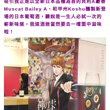
吸引我正是以全新日本品種為首的貝利A麝香
Muscat Bailey A、和甲州Koshu釀製新登
場的日本葡萄酒，聽說是一生人必試一次的
嶄新味道，我這酒迷當然要去一嚐箇中滋味
啦！