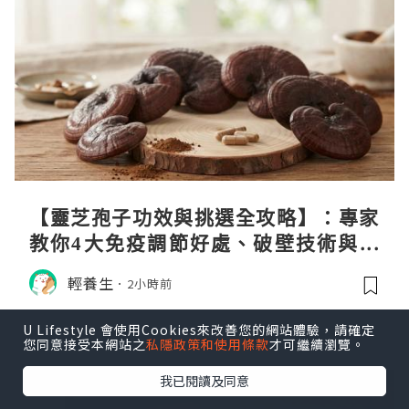
【靈芝孢子功效與挑選全攻略】：專家
教你4大免疫調節好處、破壁技術與挑
選秘訣
輕養生
2小時前
U Lifestyle 會使用Cookies來改善您的網站體驗，請確定
您同意接受本網站之
私隱政策和使用條款
才可繼續瀏覽。
我已閱讀及同意