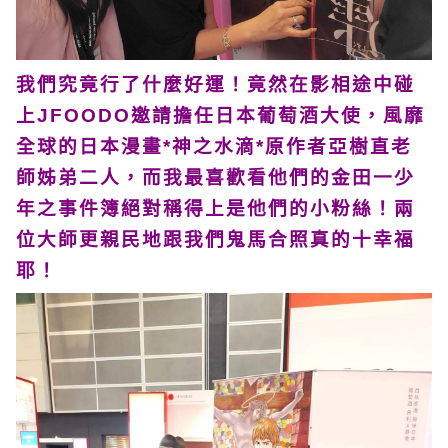
我們究竟行了什麼好運！竟然在影相途中碰
上JFOODO邀請擔任日本葡萄酒大使，風靡
全球的日本漫畫*神之水滴*原作者亞樹直老
師姊弟二人，而我最喜歡看他們的金田一少
年之事件簿絕對稱得上是他們的小粉絲！兩
位大師更親民地跟我們鬼馬合照真的十幸福
耶！