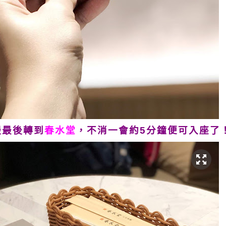
慢最後轉到
春水堂
，不消一會約5分鐘便可入座了