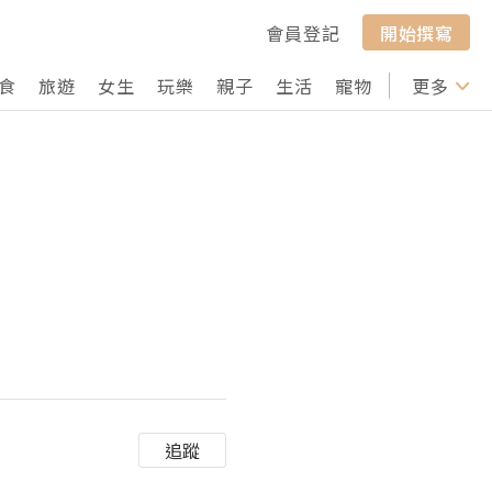
會員登記
開始撰寫
食
旅遊
女生
玩樂
親子
生活
寵物
行山
更多
打卡
追蹤