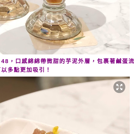
48，口感綿綿帶微甜的芋泥外層，包裹著鹹蛋
可以多點更加吸引！