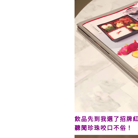
飲品先到我選了招牌紅
聽聞珍珠咬口不俗！