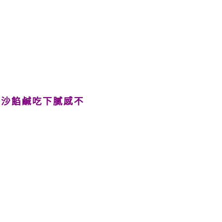
流沙餡鹹吃下膩感不