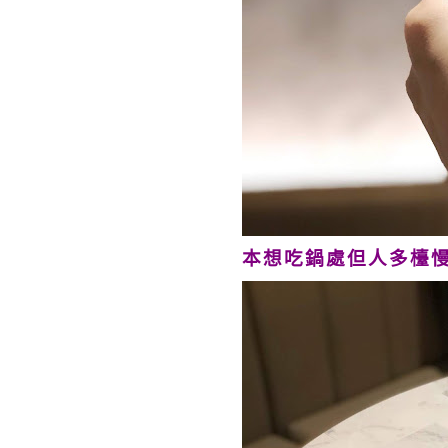
本想吃鍋處但人多檯