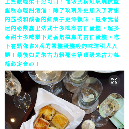
上質感輕柔十分可口！而法式粉紅玫瑰拱型
蛋糕亦輕甜滑溜，除了玫瑰外更加入了清甜
的荔枝和酸香的紅桑子更添韻味，最令我著
迷的必數嘉里法式士多啤梨杏仁蛋糕，超多
香甜士多啤梨下是香氣撲鼻的杏仁蛋糕，吃
下有點像雀X牌的雪糕蛋糕般的味道引人入
勝！最後如是朱古力粉那金箔頂級朱古力慕
絲必定合心！