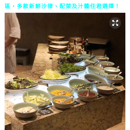
區，多款新鮮沙律、配菜及汁醬任君選擇！