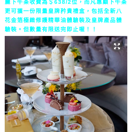
麗下午茶收費為＄638/2位，而凡惠顧下午茶
更可獲一份限量皇牌矜貴禮盒，包括全新八
花金箔極緻修護精華油體驗裝及皇牌產品體
驗裝。但數量有限送完即止喔！！