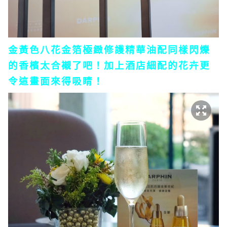
金黃色八花金箔極緻修護精華油配同樣閃爍
的香檳太合襯了吧！加上酒店細配的花卉更
令這畫面來得吸睛！