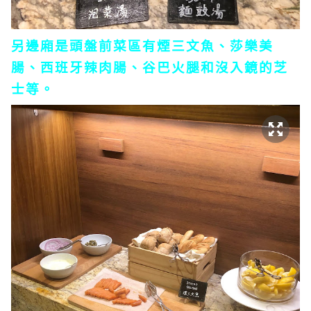
另邊廂是頭盤前菜區有煙三文魚、莎樂美
腸、西班牙辣肉腸、谷巴火腿和沒入鏡的芝
士等。