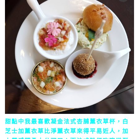
甜點中我最喜歡凝金法式杏脯薰衣草杯，白
芝士加薰衣草比淨薰衣草來得平易近人，加