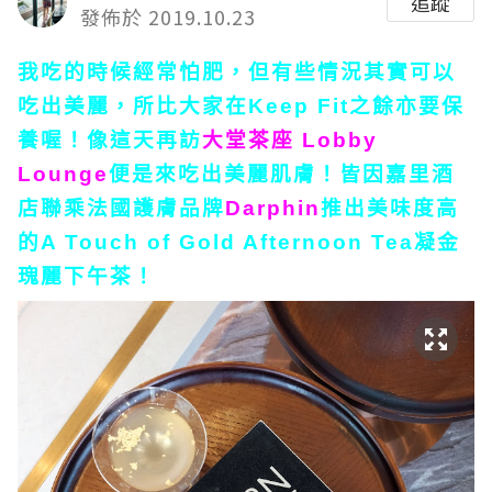
追蹤
發佈於 2019.10.23
我吃的時候經常怕肥，但有些情況其實可以
吃出美麗，所比大家在Keep Fit之餘亦要保
養喔！像這天再訪
大堂茶座 Lobby
Lounge
便是來吃出美麗肌膚！皆因嘉里酒
店聯乘法國護膚品牌
Darphin
推出美味度高
的A Touch of Gold Afternoon Tea凝金
瑰麗下午茶！