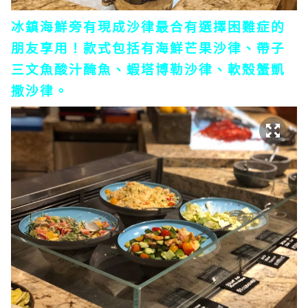
冰鎮海鮮旁有現成沙律最合有選擇困難症的
朋友享用！款式包括有海鮮芒果沙律、帶子
三文魚酸汁醃魚、蝦塔博勒沙律、軟殼蟹凱
撒沙律。