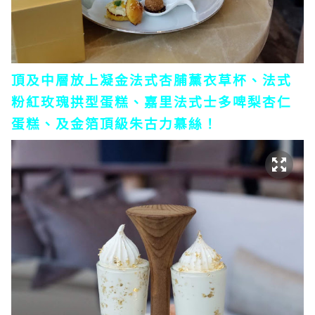
頂及中層放上凝金法式杏脯薰衣草杯、法式
粉紅玫瑰拱型蛋糕、嘉里法式士多啤梨杏仁
蛋糕、及金箔頂級朱古力慕絲！