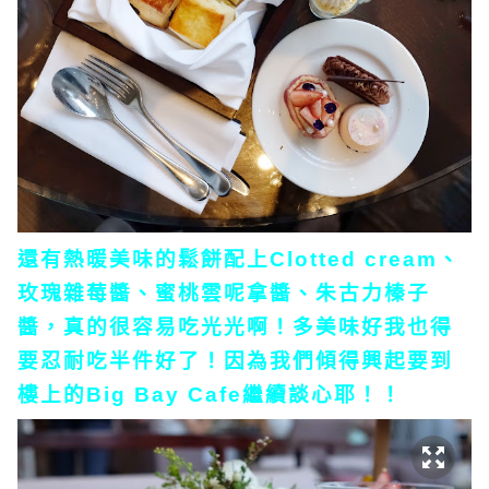
還有熱暖美味的鬆餅配上Clotted cream、
玫瑰雜莓醬、蜜桃雲呢拿醬、朱古力榛子
醬，真的很容易吃光光啊！多美味好我也得
要忍耐吃半件好了！因為我們傾得興起要到
樓上的Big Bay Cafe繼續談心耶！！