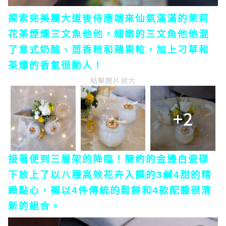
探索完美麗大道後侍應端來仙氣滿滿的茉莉
花茶煙燻三文魚他他，細嫩的三文魚他他混
了意式奶酪、茴香粉和蘋果粒，加上刁草和
茶燻的香氣很動人！
點擊圖片放大
+2
接著便到三層架的降臨！簡約的金邊白瓷碟
下放上了以八種高效花卉入饌的3鹹4甜的精
緻點心，襯以4件傳統的鬆餅和4款配醬很清
新的組合。