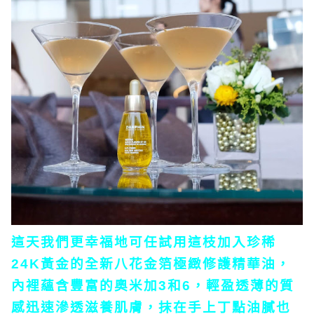
這天我們更幸福地可任試用這枝加入珍稀
24K黃金的全新八花金箔極緻修護精華油，
內裡蘊含豐富的奧米加3和6，輕盈透薄的質
感迅速滲透滋養肌膚，抹在手上丁點油膩也