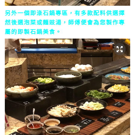
另外一個即淥石鍋專區，有多款配料供選擇
然後選泡菜或麵豉湯，師傅便會為您製作專
屬的即製石鍋美食。