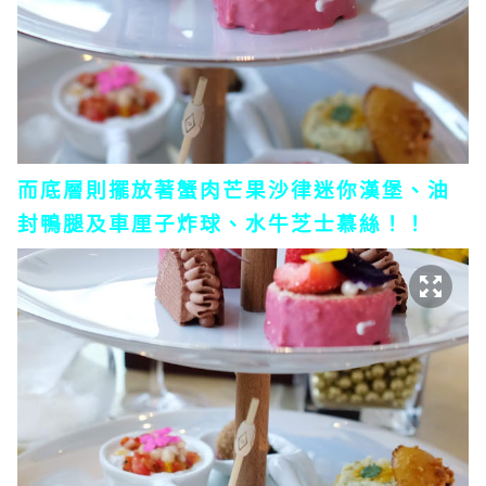
而底層則擺放著蟹肉芒果沙律迷你漢堡、油
封鴨腿及車厘子炸球、水牛芝士慕絲！！