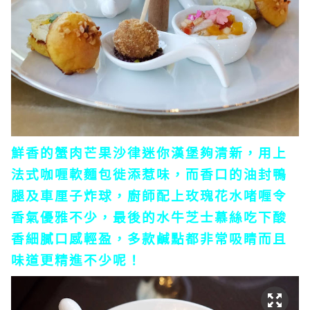
鮮香的蟹肉芒果沙律迷你漢堡夠清新，用上
法式咖喱軟麵包徙添惹味，而香口的油封鴨
腿及車厘子炸球，廚師配上玫瑰花水啫喱令
香氣優雅不少，最後的水牛芝士慕絲吃下酸
香細膩口感輕盈，多款鹹點都非常吸睛而且
味道更精進不少呢！