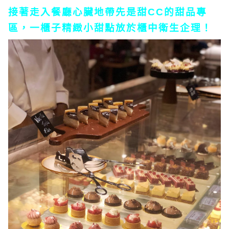
接著走入餐廳心臟地帶先是甜CC的甜品專
區，一櫃子精緻小甜點放於櫃中衛生企理！