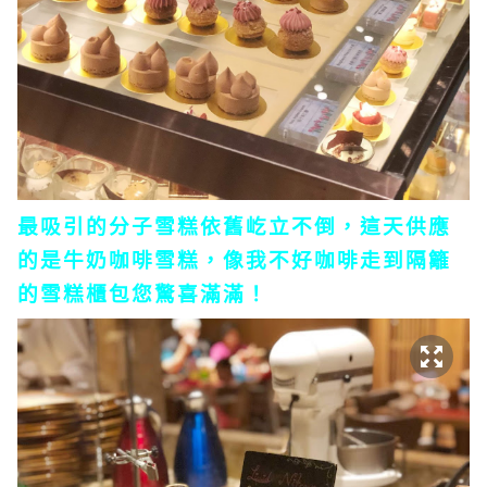
最吸引的分子雪糕依舊屹立不倒，這天供應
的是牛奶咖啡雪糕，像我不好咖啡走到隔籬
的雪糕櫃包您驚喜滿滿！