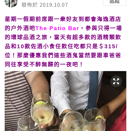
追蹤
發佈於 2019.10.07
星期一假期前席跟一衆好友到都會海逸酒店
的户外酒吧
The Patio Bar
，參與只得一場
的環球品酒之旅，當天有超多款的酒精類飲
品和10款佐酒小食任飲任吃都只是＄315/
位！那麼優惠我們這些酒鬼當然要跟車爸爸
同往享受不醉無歸的一夜吧！