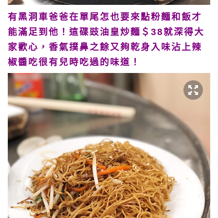
有黑洞車爸爸在單尾怎也要來點粉麵和飯才
能滿足到他！這碟豉油皇炒麵＄38就深得大
家歡心，香氣撲鼻之餘又夠乾身入味沾上辣
椒醬吃很有兒時吃過的味道！