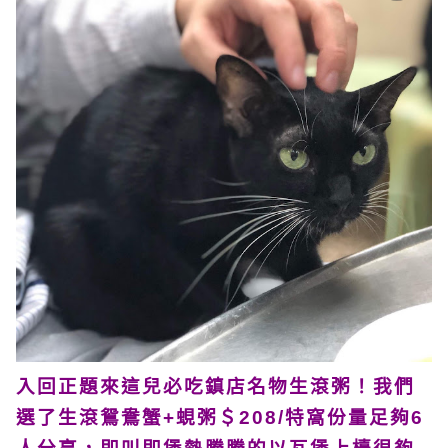
入回正題來這兒必吃鎮店名物生滾粥！我們
選了生滾鴛鴦蟹+蜆粥＄208/特窩份量足夠6