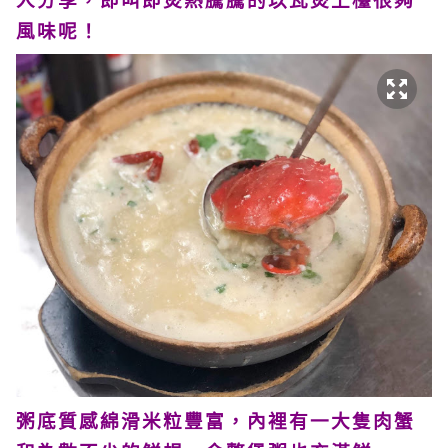
人分享，即叫即煲熱騰騰的以瓦煲上檯很夠
風味呢！
粥底質感綿滑米粒豐富，內裡有一大隻肉蟹