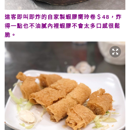
這客即叫即炸的自家製蝦膠嚮玲卷＄48，炸
得一點也不油膩內裡蝦膠不會太多口感很鬆
脆。