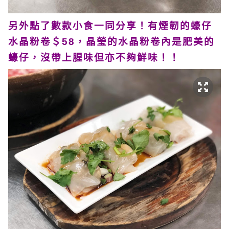
另外點了數款小食一同分享！有煙韌的蠔仔
水晶粉卷＄58，晶瑩的水晶粉卷內是肥美的
蠔仔，沒帶上腥味但亦不夠鮮味！！