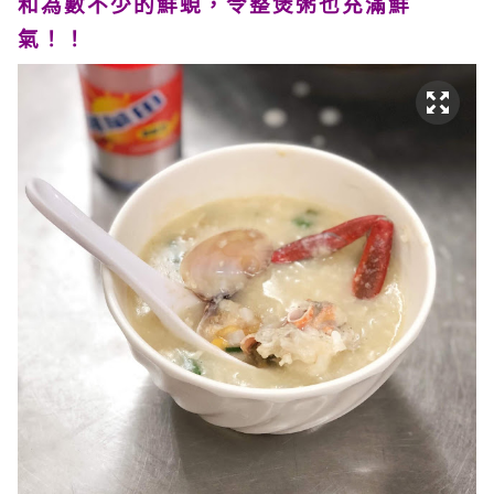
和為數不少的鮮蜆，令整煲粥也充滿鮮
氣！！