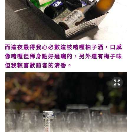
而這夜最得我心必數這枝啫喱柚子酒，口感
像啫喱但稀身點好過癮的，另外還有梅子味
但我較喜歡前者的清香。