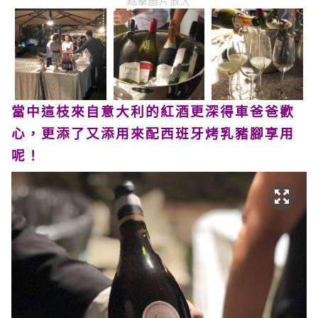
點擊圖片放大
當中這枝來自意大利的紅酒更深得車爸爸歡
心，更添了又添用來配西班牙烤乳豬腳享用
呢！