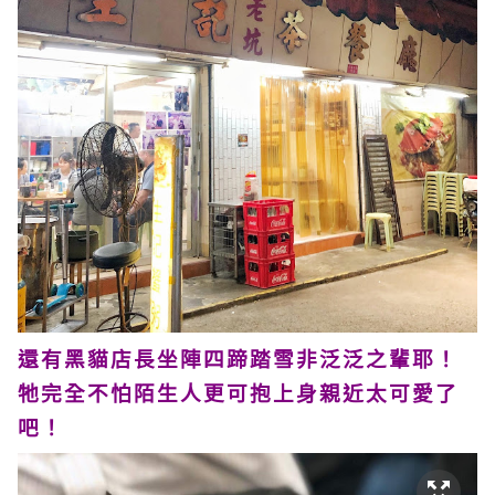
還有黑貓店長坐陣四蹄踏雪非泛泛之輩耶！
牠完全不怕陌生人更可抱上身親近太可愛了
吧！