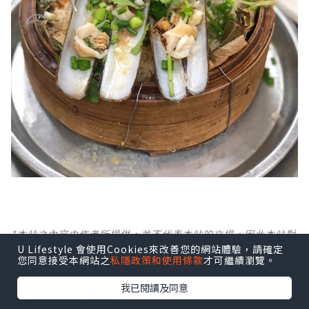
*本站之內容由作者所提供，並不代表本站的立場。因此本站對
所有博客的立場、真實性、準確性及完整性不負任何法律責
U Lifestyle 會使用Cookies來改善您的網站體驗，請確定
您同意接受本網站之
私隱政策和使用條款
才可繼續瀏覽。
任。
我已閱讀及同意
【 U Creator 招募 】