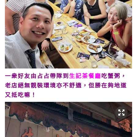
一衆好友由占占帶隊到
生記茶餐廳
吃蟹粥，
老店絕無靚裝環境亦不舒適，但勝在夠地道
又抵吃嘛！