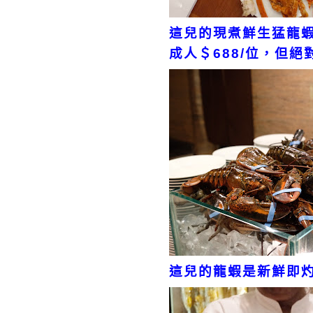
這兒的現煮鮮生猛龍
成人＄688/位，但
這兒的龍蝦是新鮮即