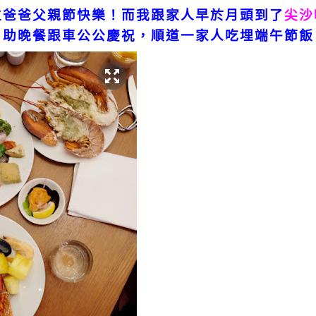
位爸爸父親節快樂！而我跟家人早於月頭到了
尖沙
自助晚餐跟車公公慶祝，順道一家人吃埋端午節飯