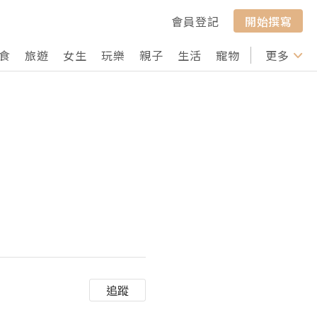
會員登記
開始撰寫
食
旅遊
女生
玩樂
親子
生活
寵物
行山
更多
打卡
追蹤