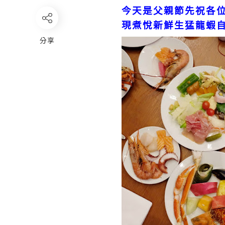
今天是父親節先祝各
現煮悅新鮮生猛龍蝦
分享