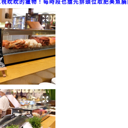
虎視眈眈的獵物！每時段也搶先排頭位取肥美魚腩