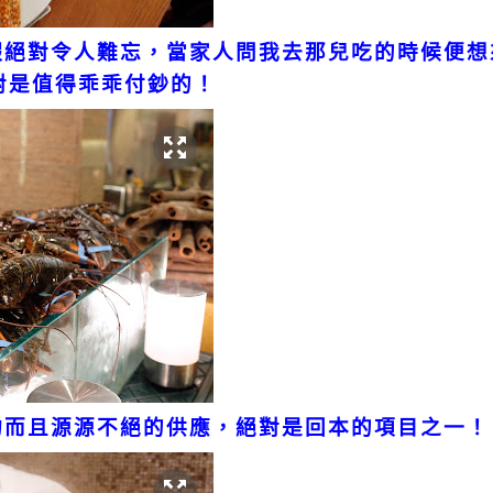
蝦絕對令人難忘，當家人問我去那兒吃的時候便想
絕對是值得乖乖付鈔的！
灼而且源源不絕的供應，絕對是回本的項目之一！