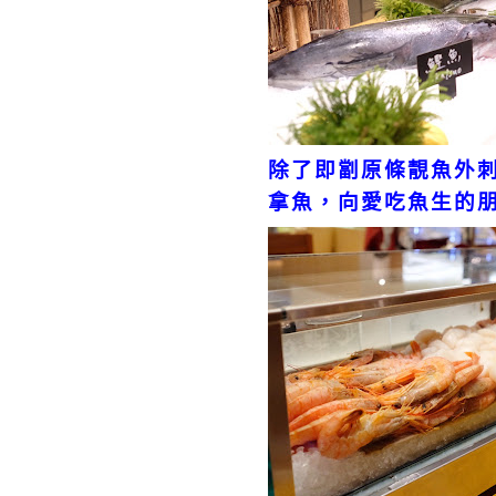
除了即劏原條靚魚外
拿魚，向愛吃魚生的