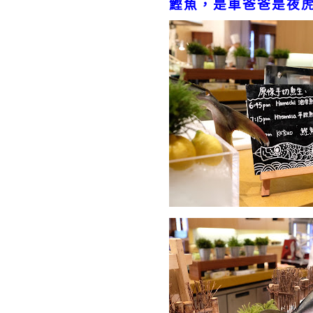
鰹魚，是車爸爸是夜