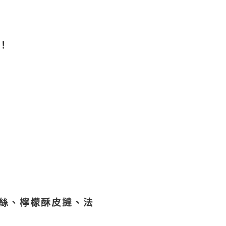
歷！
絲、檸檬酥皮撻、法