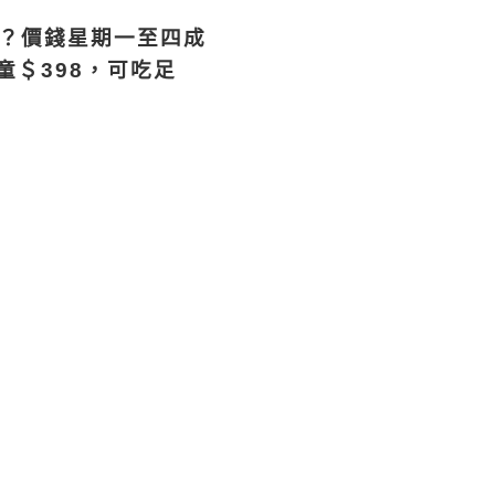
呢？？價錢星期一至四成
童＄398，可吃足