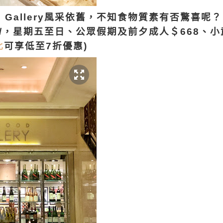
od Gallery風采依舊，不知食物質素有否驚喜
8/，星期五至日、公眾假期及前夕成人＄668、小
此
可享低至7折優惠)