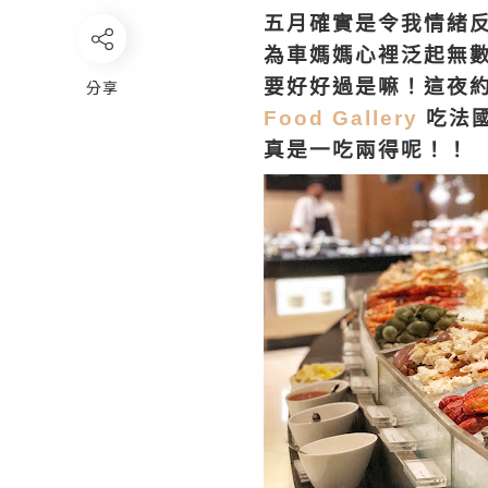
五月確實是令我情緒
為車媽媽心裡泛起無
要好好過是嘛！這夜
分享
Food Gallery
吃法國
真是一吃兩得呢！！