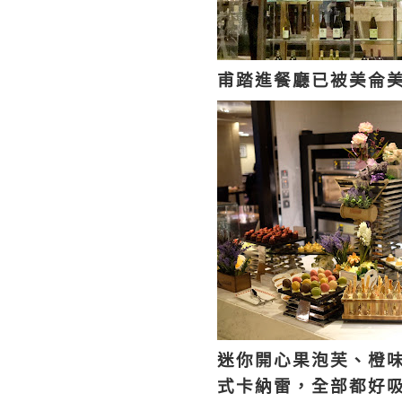
甫踏進餐廳已被美侖
迷你開心果泡芙、橙
式卡納雷，全部都好