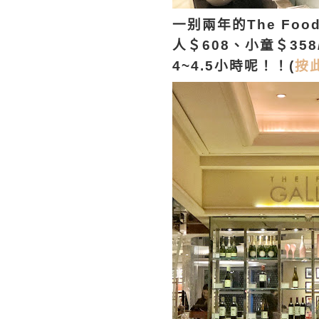
一别兩年的The Fo
人＄608、小童＄35
4~4.5小時呢！！(
按