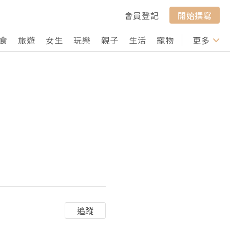
會員登記
開始撰寫
食
旅遊
女生
玩樂
親子
生活
寵物
行山
更多
打卡
追蹤