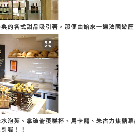
美奐的各式甜品吸引著，那便由始來一遍法國遊
味水泡芙、拿破崙蛋糕杯、馬卡龍、朱古力焦糖慕
吸引喔！！