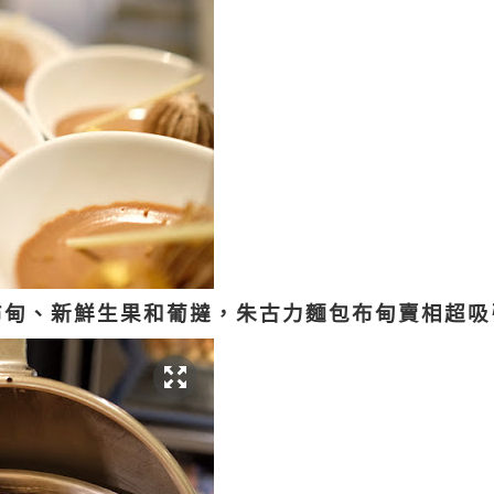
布甸、新鮮生果和葡撻，朱古力麵包布甸賣相超吸