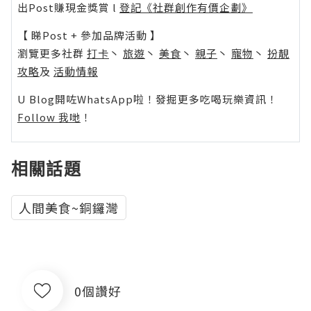
出Post賺現金獎賞 l
登記《社群創作有價企劃》
【 睇Post + 參加品牌活動 】
瀏覽更多社群
打卡
丶
旅遊
丶
美食
丶
親子
丶
寵物
丶
扮靚
攻略
及
活動情報
U Blog開咗WhatsApp啦！發掘更多吃喝玩樂資訊！
Follow 我哋
！
相關話題
人間美食~銅鑼灣
0個讚好