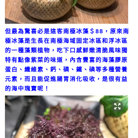
但最為驚喜必是這客南極冰藻＄88，原來南
極冰藻是生長在南極海域固定冰區和浮冰區
的一種藻類植物，吃下口感鮮嫩清脆風味獨
特有點像紫菜的味道，內含豐富的海藻膠原
蛋白、纖維素、鈣、磷、鐵、碘等多種營養
元素，而且能促進腸胃消化吸收，是很有益
的海中瑰寶呢！