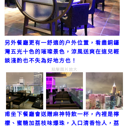
另外餐廳更有一舒適的户外位置，看盡銅鑼
灣五光十色的璀璨景色，涼風送爽在這兒輕
談淺酌也不失為好地方也！
點擊圖片放大
甫坐下餐廳會送贈麻神特飲一杯，內裡是檸
檬、蜜糖加荔枝味爆珠，入口清香怡人，荔