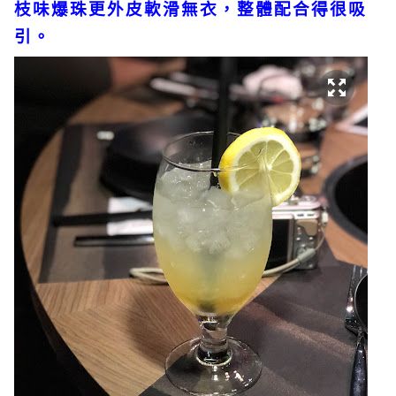
枝味爆珠更外皮軟滑無衣，整體配合得很吸
引。