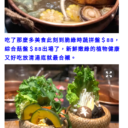
吃了那麼多美食此刻到脆綠時蔬拼盤＄88，
綜合菇盤＄88出場了，新鮮嫩綠的植物健康
又好吃放清湯底就最合襯。