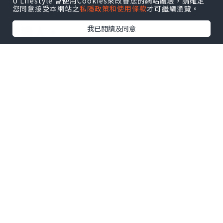
U Lifestyle 會使用Cookies來改善您的網站體驗，請確定
您同意接受本網站之
私隱政策和使用條款
才可繼續瀏覽。
午後徐徐吹入城中的溫柔海風意景非
常迷人。
我已閱讀及同意