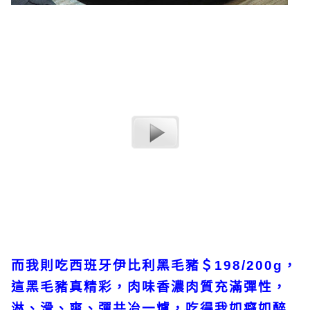
而我則吃西班牙伊比利黑毛豬＄198/200g，
這黑毛豬真精彩，肉味香濃肉質充滿彈性，
淋、滑、爽、彈共冶一爐，吃得我如癡如醉