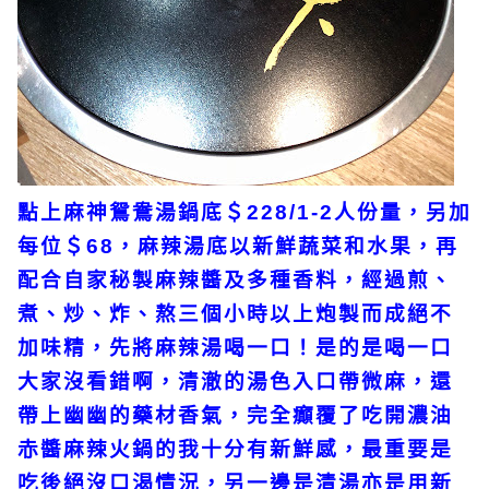
點上麻神鴛鴦湯鍋底＄228/1-2人份量，另加
每位＄68，麻辣湯底以新鮮蔬菜和水果，再
配合自家秘製麻辣醬及多種香料，經過煎、
煮、炒、炸、熬三個小時以上炮製而成絕不
加味精，先將麻辣湯喝一口！是的是喝一口
大家沒看錯啊，清澈的湯色入口帶微麻，還
帶上幽幽的藥材香氣，完全癲覆了吃開濃油
赤醬麻辣火鍋的我十分有新鮮感，最重要是
吃後絕沒口渴情況，另一邊是清湯亦是用新