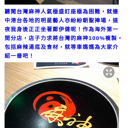
聽聞台灣麻神人氣極盛訂座極為困難，就連
中港台各地的明星藝人亦紛紛朝聖捧場，這
夜我身後正正坐著鄭伊健呢！作為海外第一
間分店，店子力求將台灣的麻神100%複製，
包括麻辣湯底及食材，就等車媽媽為大家介
紹一番吧！