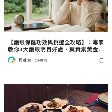
【護眼保健功效與挑選全攻略】：專家
教你4大護眼明目好處、葉黃素黃金比
例與挑選秘訣
輕養生
2小時前