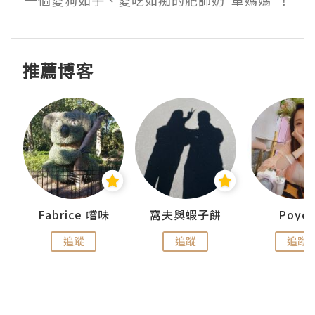
一個愛狗如子、愛吃如痴的肥師奶*車媽媽*！
推薦博客
Fabrice 嚐味
窩夫與蝦子餅
Poye
追蹤
追蹤
追蹤