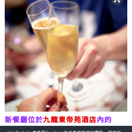
新餐廳位於
九龍東帝苑酒店
內的
Ponentino
，店名是源自羅馬夏日