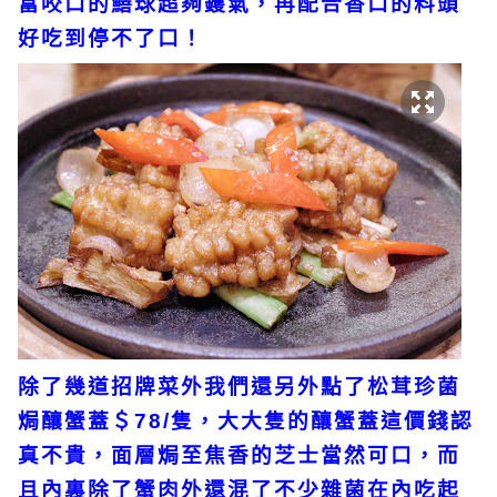
富咬口的鱔球超夠鑊氣，再配合香口的料頭
好吃到停不了口！
除了幾道招牌菜外我們還另外點了松茸珍菌
焗釀蟹蓋＄78/隻，大大隻的釀蟹蓋這價錢認
真不貴，面層焗至焦香的芝士當然可口，而
且內裏除了蟹肉外還混了不少雜菌在內吃起