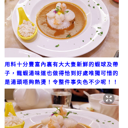
用料十分豐富內裏有大大隻新鮮的蝦球及帶
子，龍蝦湯味道也做得恰到好處唯獨可惜的
是湯頭唔夠熱燙！令整件事失色不少呢！！