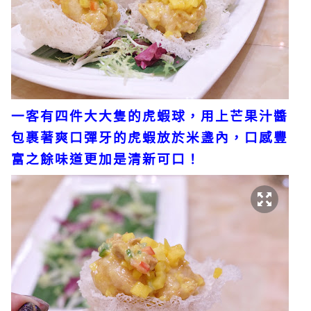
一客有四件大大隻的虎蝦球，用上芒果汁醬
包裹著爽口彈牙的虎蝦放於米盞內，口感豐
富之餘味道更加是清新可口！