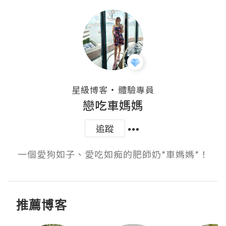
・
星級博客
體驗專員
戀吃車媽媽
追蹤
一個愛狗如子、愛吃如痴的肥師奶*車媽媽*！
推薦博客