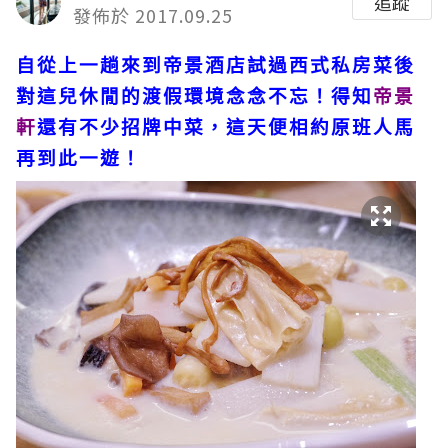
追蹤
發佈於 2017.09.25
自從上一趟來到帝景酒店試過西式私房菜後
對這兒休閒的渡假環境念念不忘！得知
帝景
軒
還有不少招牌中菜，這天便相約原班人馬
再到此一遊！