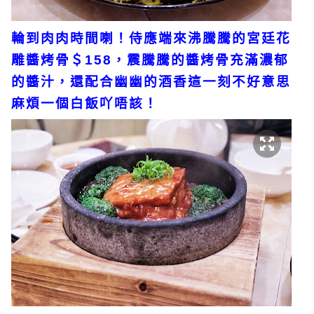
輪到肉肉時間喇！侍應端來沸騰騰的宮廷花
雕醬烤骨＄158，震騰騰的醬烤骨充滿濃郁
的醬汁，還配合幽幽的酒香這一刻不好意思
麻煩一個白飯吖唔該！