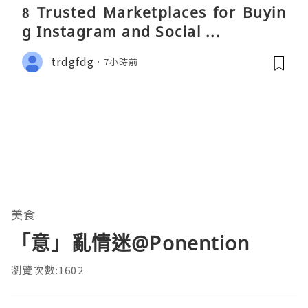
8 Trusted Marketplaces for Buyin
g Instagram and Social ...
trdgfdg
7小時前
美食
「意」亂情迷@Ponention
瀏覽次數:1602