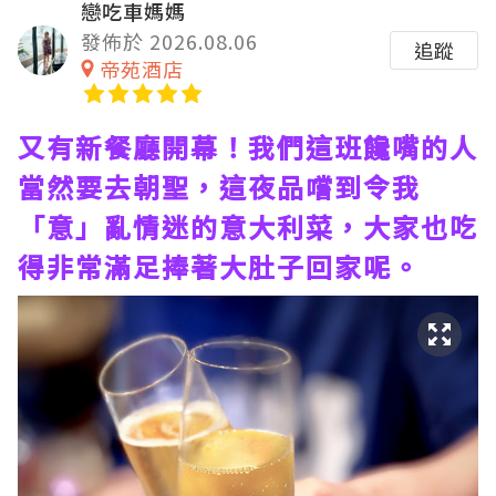
戀吃車媽媽
發佈於 2026.08.06
追蹤
帝苑酒店
又有新餐廳開幕！我們這班饞嘴的人
當然要去朝聖，這夜品嚐到令我
「意」亂情迷的意大利菜，大家也吃
得非常滿足捧著大肚子回家呢。