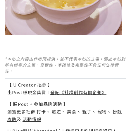
*本站之內容由作者所提供，並不代表本站的立場。因此本站對
所有博客的立場、真實性、準確性及完整性不負任何法律責
任。
【 U Creator 招募 】
出Post賺現金獎賞 l
登記《社群創作有價企劃》
【 睇Post + 參加品牌活動 】
瀏覽更多社群
打卡
丶
旅遊
丶
美食
丶
親子
丶
寵物
丶
扮靚
攻略
及
活動情報
U Blog開咗WhatsApp啦！發掘更多吃喝玩樂資訊！