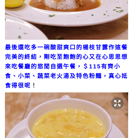
最後還吃多一碗酸甜爽口的楊枝甘露作這餐
完美的終結，剛吃至飽飽的心又在心思思
想
來吃餐廳的悠閒自選午餐，＄115有齊小
食、小菜、蔬菜老火湯及特色粉麵，真心抵
食得很呢
！