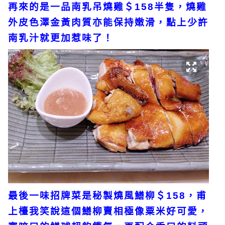
再來的是一品南乳吊燒雞＄158半隻，燒雞
外皮色澤金黃肉質亦能保持嫩滑，點上少許
南乳汁就更加惹味了！
最後一味招牌菜是秘製燒風鱔柳＄158，甫
上檯我笑說這個鱔柳賣相極像粟米好可愛，