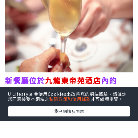
新餐廳位於
九龍東帝苑酒店
內的
Ponentino
，店名是源自羅馬夏日
U Lifestyle 會使用Cookies來改善您的網站體驗，請確定
您同意接受本網站之
私隱政策和使用條款
才可繼續瀏覽。
午後徐徐吹入城中的溫柔海風意景非
常迷人。
我已閱讀及同意