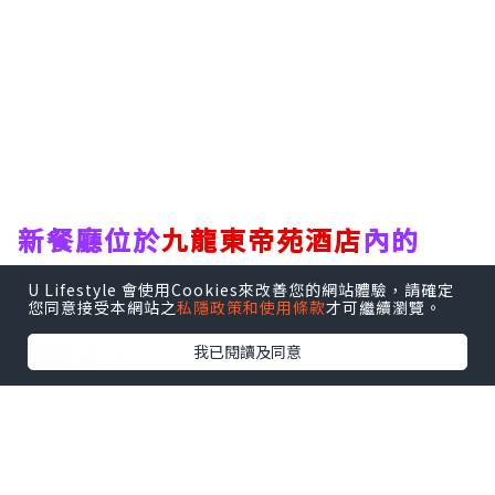
新餐廳位於
九龍東帝苑酒店
內的
Ponentino
，店名是源自羅馬夏日
U Lifestyle 會使用Cookies來改善您的網站體驗，請確定
您同意接受本網站之
私隱政策和使用條款
才可繼續瀏覽。
午後徐徐吹入城中的溫柔海風意景非
常迷人。
我已閱讀及同意