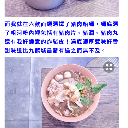
而我就在六款面類選擇了豬肉船麵，麵底選
了粗河粉內裡包括有豬肉片、豬潤、豬肉丸
還有我好鍾意的炸豬皮！湯底濃厚惹味好香
甜味道比九龍城昌發有過之而無不及。