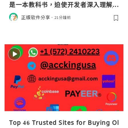
是一本教科书，迫使开发者深入理解JV
M的内存模型、垃圾回收机制和并发原
正版软件分享
21分鐘前
理。通过直观的可视化数据，它将抽象
的性能问题具象化为代码行号。对于一
名追求卓越的Java
Top 46 Trusted Sites for Buying Ol