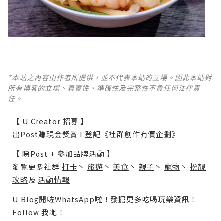
*本站之內容由作者所提供，並不代表本站的立場。因此本站對
所有博客的立場、真實性、準確性及完整性不負任何法律責
任。
【 U Creator 招募 】
出Post賺現金獎賞 l
登記《社群創作有價企劃》
【 睇Post + 參加品牌活動 】
瀏覽更多社群
打卡
丶
旅遊
丶
美食
丶
親子
丶
寵物
丶
扮靚
攻略
及
活動情報
U Blog開咗WhatsApp啦！發掘更多吃喝玩樂資訊！
Follow 我哋
！