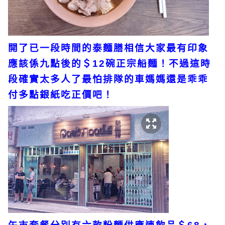
開了已一段時間的泰麵膳相信大家最有印象
應該係九點後的＄12碗正宗船麵！不過這時
段確實太多人了最怕排隊的車媽媽還是乖乖
付多點銀紙吃正價吧！