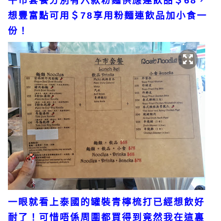
午市套餐分別有六款粉麵供應連飲品＄68，
想豐富點可用＄78享用粉麵連飲品加小食一
份！
一眼就看上泰國的罐裝青檸梳打已經想飲好
耐了！可惜唔係周圍都買得到竟然我在這裏