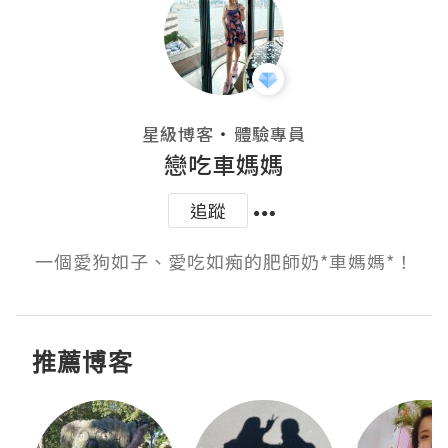
・
星級博客
體驗專員
戀吃車媽媽
追蹤
一個愛狗如子、愛吃如痴的肥師奶*車媽媽*！
推薦博客