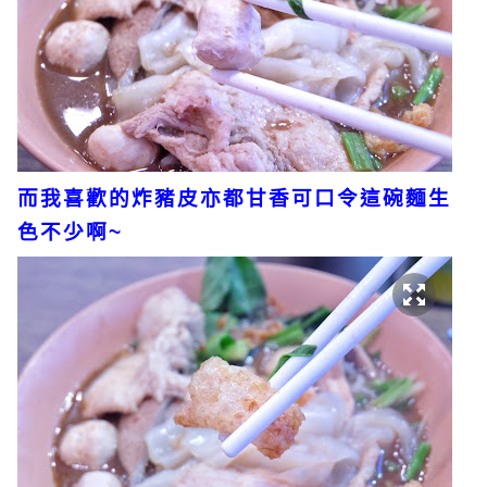
而我喜歡的炸豬皮亦都甘香可口令這碗麵生
色不少啊~