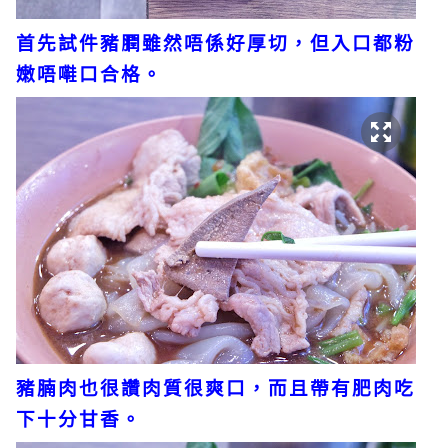
首先試件豬膶雖然唔係好厚切，但入口都粉
嫩唔嚡口合格。
豬腩肉也很讚肉質很爽口，而且帶有肥肉吃
下十分甘香。