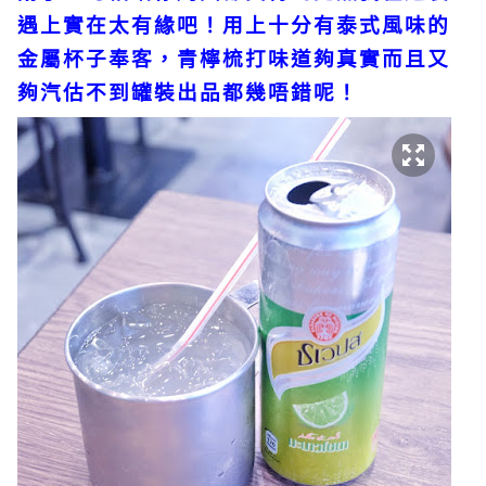
遇上實在太有緣吧！用上十分有泰式風味的
金屬杯子奉客，青檸梳打味道夠真實而且又
夠汽估不到罐裝出品都幾唔錯呢！