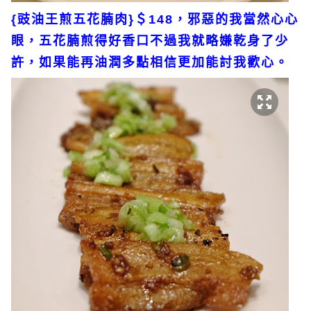
{豉油王煎五花腩肉}＄148，邪惡的我當然心心
眼，五花腩煎得好香口不過我就略嫌乾身了少
許，如果能再油潤多點相信更加能討我歡心。