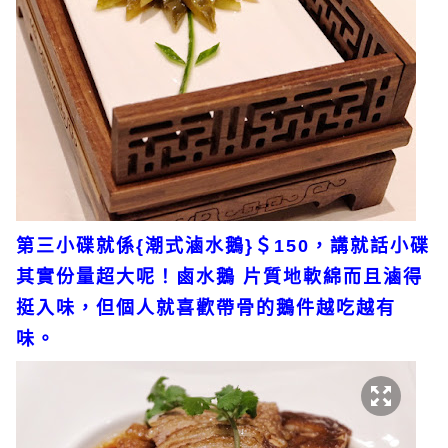
第三小碟就係{潮式滷水鵝}＄150，講就話小碟
其實份量超大呢！鹵水鵝 片質地軟綿而且滷得
挺入味，但個人就喜歡帶骨的鵝件越吃越有
味。