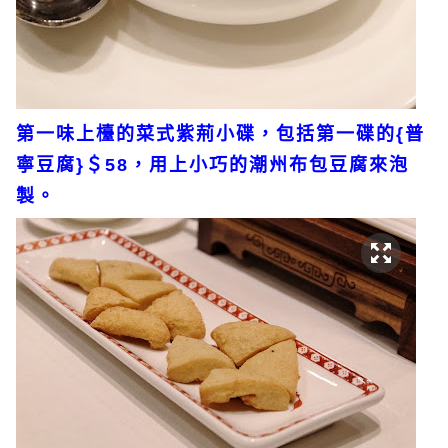
第一味上檯的菜式紫荊小碟，包括第一碟的{普
寧豆腐}＄58，用上小巧的潮州布包豆腐來泡
製。