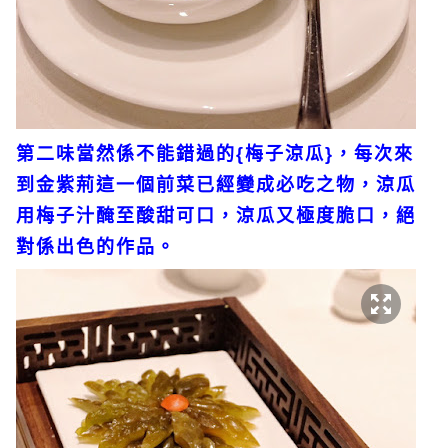
第二味當然係不能錯過的{梅子涼瓜}，每次來
到金紫荊這一個前菜已經變成必吃之物，涼瓜
用梅子汁醃至酸甜可口，涼瓜又極度脆口，絕
對係出色的作品。