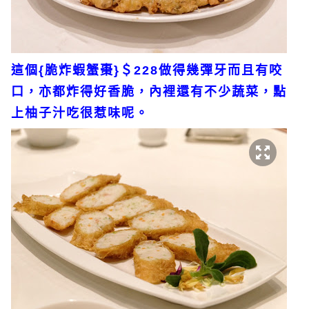
這個{脆炸蝦蟹棗}＄228做得幾彈牙而且有咬
口，亦都炸得好香脆，內裡還有不少蔬菜，點
上柚子汁吃很惹味呢。