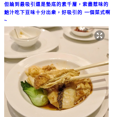
但論到最吸引還是墊底的素千層，索盡惹味的
鮑汁吃下豆味十分出衆，好吸引的 一個菜式啊
~