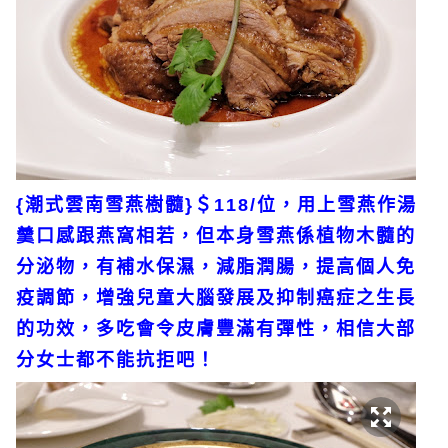
{潮式雲南雪燕樹髓}＄118/位，用上雪燕作湯
羹口感跟燕窩相若，但本身雪燕係植物木髓的
分泌物，有補水保濕，減脂潤腸，提高個人免
疫調節，增強兒童大腦發展及抑制癌症之生長
的功效，多吃會令皮膚豐滿有彈性，相信大部
分女士都不能抗拒吧！