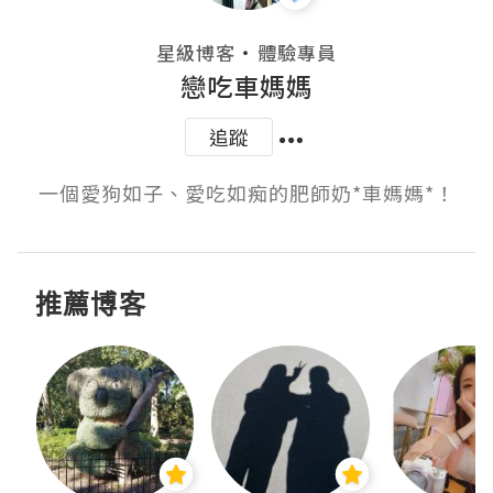
・
星級博客
體驗專員
戀吃車媽媽
追蹤
一個愛狗如子、愛吃如痴的肥師奶*車媽媽*！
推薦博客