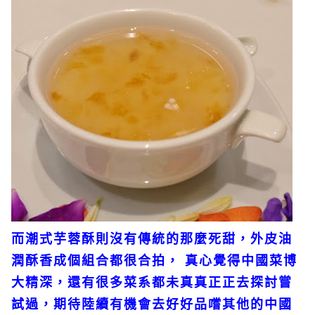
而潮式芋蓉酥則沒有傳統的那麼死甜，外皮油
潤酥香成個組合都很合拍， 真心覺得中國菜博
大精深，還有很多菜系都未真真正正去探討嘗
試過，期待陸續有機會去好好品嚐其他的中國