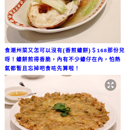
食潮州菜又怎可以沒有{香煎蠔餅}＄168那份兒
呀！蠔餅煎得香脆，內有不少蠔仔在內，怕熱
氣都暫且忘掉吧食咗先算啦！