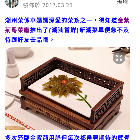
追蹤
發佈於 2017.03.21
潮州菜係車媽媽深愛的菜系之一，得知道
金紫
荊粵菜廳
推出了{潮汕嘗鮮}新潮菜單便急不及
待跟好友去品嚐。
多次蒞臨金紫荊用膳但每次都帶著期待的感覺