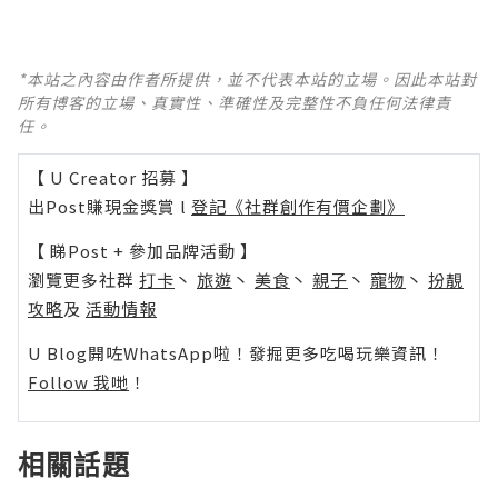
*本站之內容由作者所提供，並不代表本站的立場。因此本站對
所有博客的立場、真實性、準確性及完整性不負任何法律責
任。
【 U Creator 招募 】
出Post賺現金獎賞 l
登記《社群創作有價企劃》
【 睇Post + 參加品牌活動 】
瀏覽更多社群
打卡
丶
旅遊
丶
美食
丶
親子
丶
寵物
丶
扮靚
攻略
及
活動情報
U Blog開咗WhatsApp啦！發掘更多吃喝玩樂資訊！
Follow 我哋
！
相關話題