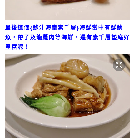
最後這個{鮑汁海皇素千層}海鮮當中有鮮魷
魚，帶子及龍躉肉等海鮮，還有素千層墊底好
豐富呢！