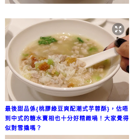
最後甜品係{桃膠綠豆爽配潮式芋蓉酥}，估唔
到中式的糖水賣相也十分好精緻喎！大家覺得
似對雪撬嗎？