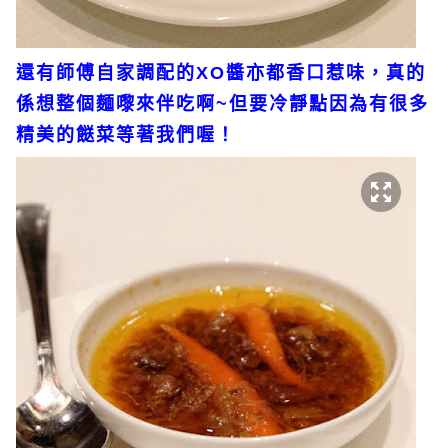
還有師傅自家調配的XO醬亦都香口惹味，真的
係想整個麵嚟來伴吃啊~但要冷靜點因為有很多
精美的餸菜等著我們喔！