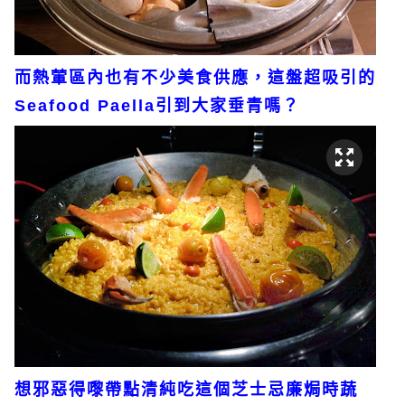
而熱葷區內也有不少美食供應，這盤超吸引的
Seafood Paella引到大家垂青嗎？
想邪惡得嚟帶點清純吃這個芝士忌廉焗時蔬