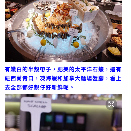
有嫩白的半殼帶子，肥美的太平洋石蠔，還有
紐西蘭青口，凍海蝦和加拿大鱈場蟹腳，看上
去全部都好靚仔好新鮮呢。