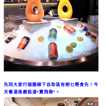
先同大家行個圈睇下自助區有啲乜嘢食先！今
天餐湯係磨菇湯*賣飛佛*。