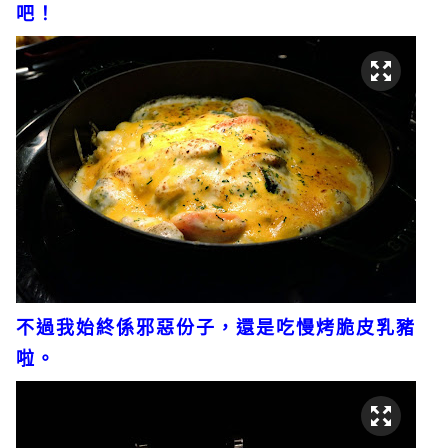
吧！
不過我始終係邪惡份子，還是吃慢烤脆皮乳豬
啦。