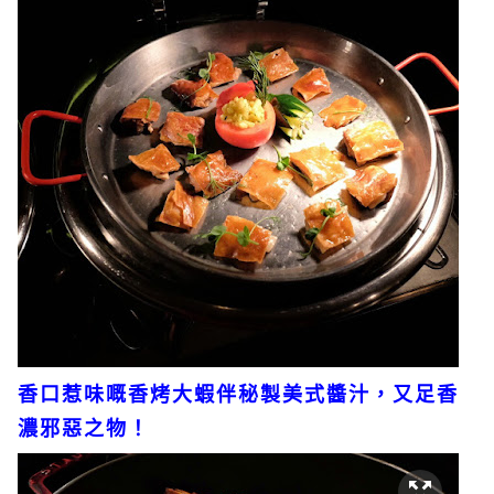
香口惹味嘅香烤大蝦伴秘製美式醬汁，又足香
濃邪惡之物！