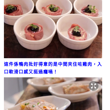
這件係鴨肉批好得意的是中間夾住咗雞肉，入
口軟滑口感又挺過癮喎！