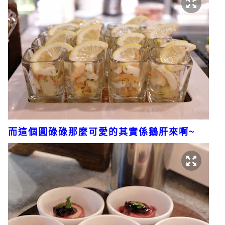
而這個圓碌碌那麼可愛的其實係鵝肝來啊~