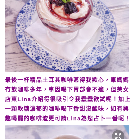
最後一杯精品土耳其咖啡甚得我歡心，車媽媽
冇飲咖啡多年，事因喝下胃部會不適，但美女
店東Lina介紹得很吸引令我蠢蠢欲試呢！加上
一顆軟糖濃郁的咖啡喝下香甜沒酸味，如有興
趣喝罷的咖啡渣更可請Lina為您占卜一番呢！