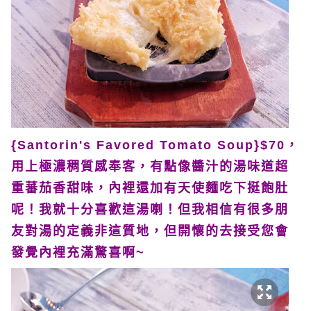
{Santorin's Favored Tomato Soup}$70，
用上極濃稠質感奉客，有點像醬汁的湯味道超
重蕃茄香甜味，內裡還加有天使麵吃下挺飽肚
呢！我就十分喜歡這湯喇！但我相信有很多朋
友對湯的定義非這質地，但開懷的去接受您會
發覺內裡充滿驚喜啊~