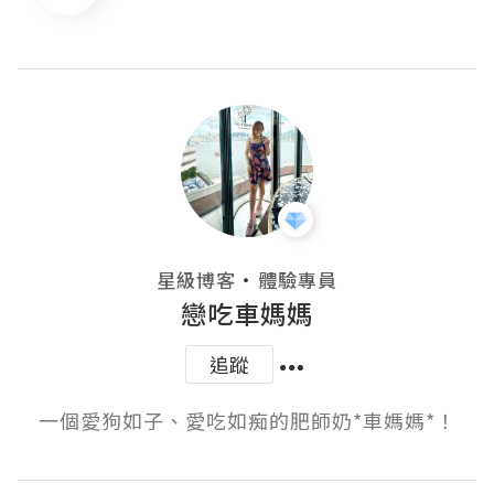
・
星級博客
體驗專員
戀吃車媽媽
追蹤
一個愛狗如子、愛吃如痴的肥師奶*車媽媽*！