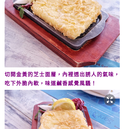
切開金黃的芝士面層，內裡透出誘人的氣味，
吃下外脆內軟，味道鹹香感覺風騷！