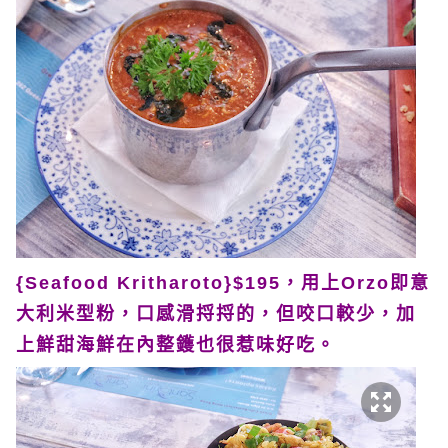
{Seafood Kritharoto}$195，用上Orzo即意
大利米型粉，口感滑捋捋的，但咬口較少，加
上鮮甜海鮮在內整鑊也很惹味好吃。