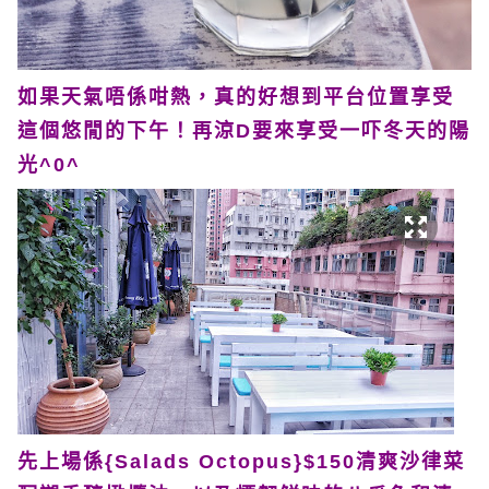
如果天氣唔係咁熱，真的好想到平台位置享受
這個悠閒的下午！再涼D要來享受一吓冬天的陽
光^0^
先上場係{Salads Octopus}$150清爽沙律菜