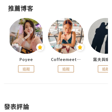
推薦博客
Poyee
Coffeemeetjojo
窩夫與蝦
追蹤
追蹤
追蹤
發表評論