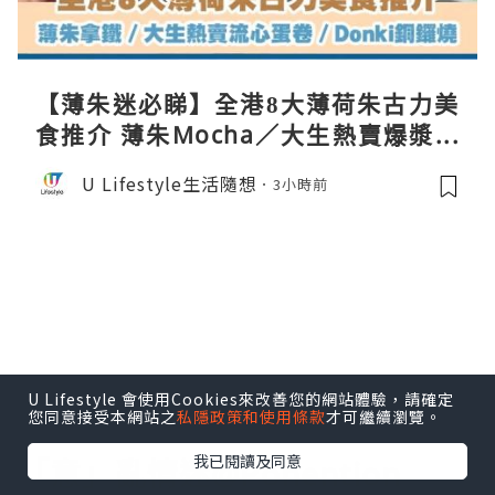
【薄朱迷必睇】全港8大薄荷朱古力美
食推介 薄朱Mocha／大生熱賣爆漿蛋
卷／Donki銅鑼燒
U Lifestyle生活隨想
3小時前
U Lifestyle 會使用Cookies來改善您的網站體驗，請確定
您同意接受本網站之
私隱政策和使用條款
才可繼續瀏覽。
美食
我已閱讀及同意
「意」亂情迷@Ponention