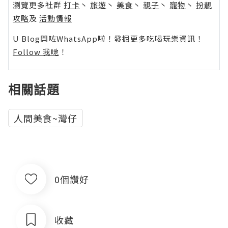
瀏覽更多社群
打卡
丶
旅遊
丶
美食
丶
親子
丶
寵物
丶
扮靚
攻略
及
活動情報
U Blog開咗WhatsApp啦！發掘更多吃喝玩樂資訊！
Follow 我哋
！
相關話題
人間美食~灣仔
0個讚好
收藏