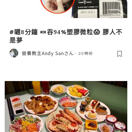
#𡁻8分鐘 🍬吞94%塑膠微粒😱 膠人不
是夢
營養教主Andy Sanさん
2小時前