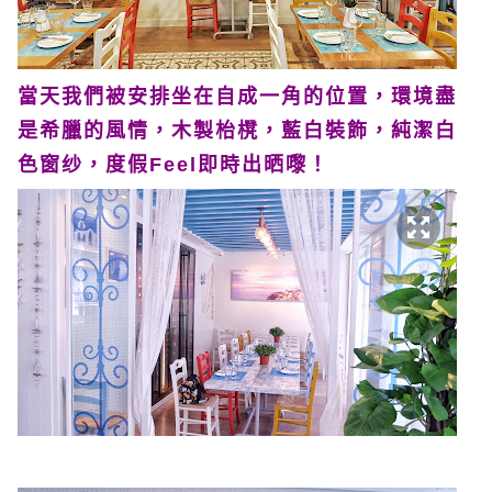
當天我們被安排坐在自成一角的位置，環境盡
是希臘的風情，木製枱櫈，藍白裝飾，純潔白
色窗纱，度假Feel即時出晒嚟！