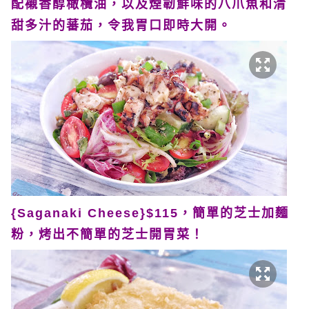
配襯香醇橄欖油，以及煙韌鮮味的八爪魚和清
甜多汁的蕃茄，令我胃口即時大開。
{Saganaki Cheese}$115，簡單的芝士加麵
粉，烤出不簡單的芝士開胃菜！