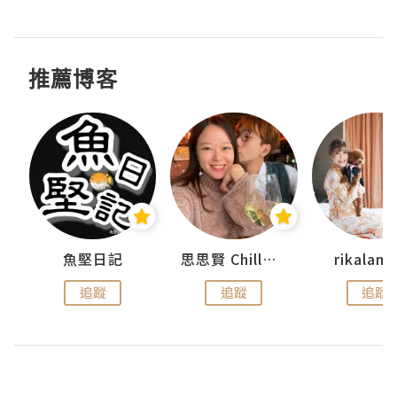
推薦博客
urnal
魚堅日記
思思賢 ChillMyBabe
rikala
追蹤
追蹤
追蹤