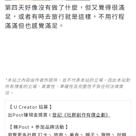
第四天好像沒有做了什麼，但又覺得很滿
足，或者有時去旅行就是這樣，不用行程
滿滿但也感覺滿足。
*本站之內容由作者所提供，並不代表本站的立場。因此本站對
所有博客的立場、真實性、準確性及完整性不負任何法律責
任。
【 U Creator 招募 】
出Post賺現金獎賞 l
登記《社群創作有價企劃》
【 睇Post + 參加品牌活動 】
瀏覽更多社群
打卡
丶
旅遊
丶
美食
丶
親子
丶
寵物
丶
扮靚