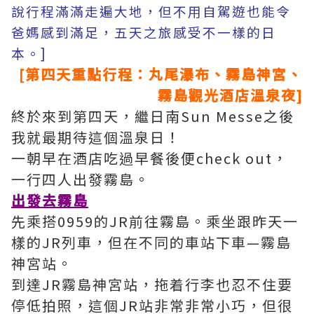
說行程滿滿走遍大地，但不用自駕遊也能令
爸媽感到滿足，五天之旅感受不一樣的日
本。]
[第四天重點行程：
丸尾瀑布、
霧島神宮、
霧島觀光酒店溫泉夜]
終於來到第四天，繼日南Sun Messe之後
我就最期待這個溫泉日！
一朝早在酒店吃過早餐後便check out，
一行四人出發霧島。
出發去霧島
先乘搭0959的JR前往霧島。乘坐跟昨天一
樣的JR列車，但在不同的車站下車—霧島
神宮站。
到達JR霧島神宮站，拖着行李也忍不住要
停低拍照，這個JR站非常非常小巧，但很