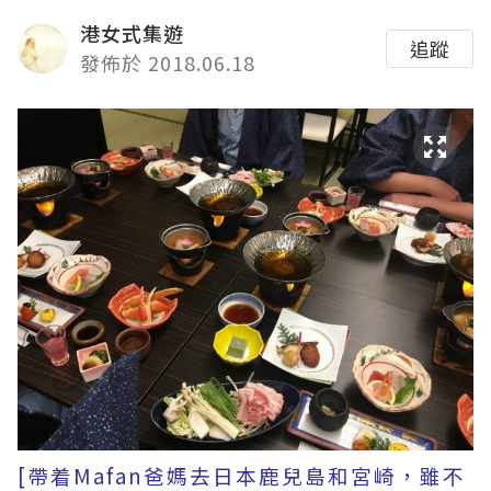
港女式集遊
追蹤
發佈於 2018.06.18
[帶着Mafan爸媽去日本鹿兒島和宮崎，雖不