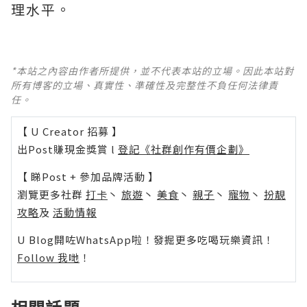
理水平。
*本站之內容由作者所提供，並不代表本站的立場。因此本站對
所有博客的立場、真實性、準確性及完整性不負任何法律責
任。
【 U Creator 招募 】
出Post賺現金獎賞 l
登記《社群創作有價企劃》
【 睇Post + 參加品牌活動 】
瀏覽更多社群
打卡
丶
旅遊
丶
美食
丶
親子
丶
寵物
丶
扮靚
攻略
及
活動情報
U Blog開咗WhatsApp啦！發掘更多吃喝玩樂資訊！
Follow 我哋
！