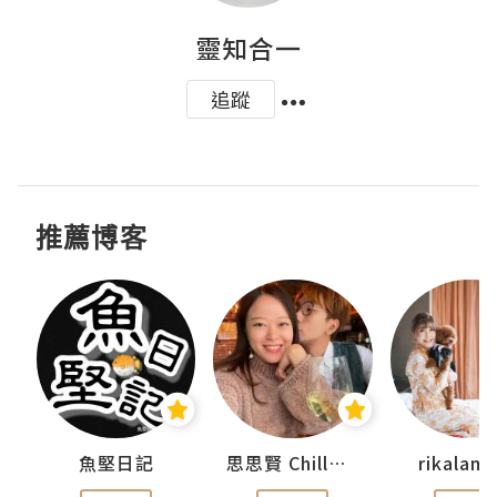
靈知合一
追蹤
推薦博客
urnal
魚堅日記
思思賢 ChillMyBabe
rikala