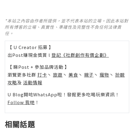
*本站之內容由作者所提供，並不代表本站的立場。因此本站對
所有博客的立場、真實性、準確性及完整性不負任何法律責
任。
【 U Creator 招募 】
出Post賺現金獎賞 l
登記《社群創作有價企劃》
【 睇Post + 參加品牌活動 】
瀏覽更多社群
打卡
丶
旅遊
丶
美食
丶
親子
丶
寵物
丶
扮靚
攻略
及
活動情報
U Blog開咗WhatsApp啦！發掘更多吃喝玩樂資訊！
Follow 我哋
！
相關話題