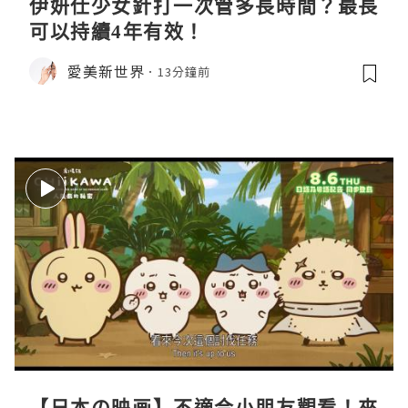
伊妍仕少女針打一次管多長時間？最長
可以持續4年有效！
愛美新世界
13分鐘前
【日本の映画】不適合小朋友觀看！來