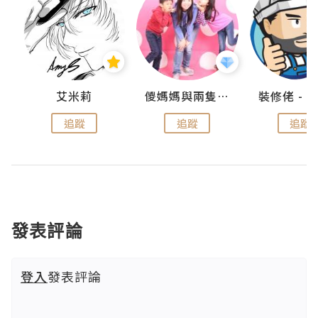
點滴
艾米莉
儍媽媽與兩隻小魔怪之家
追蹤
追蹤
追蹤
發表評論
登入
發表評論