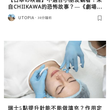
自CHIIKAWA的恐怖故事？—《劇場版
CHIIKAWA 人魚島的秘密》
UTOPIA
38分鐘前
瑞士5點提升針能不能做填充？作用定