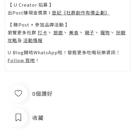
【 U Creator 招募 】
出Post賺現金獎賞 l
登記《社群創作有價企劃》
【 睇Post + 參加品牌活動 】
瀏覽更多社群
打卡
丶
旅遊
丶
美食
丶
親子
丶
寵物
丶
扮靚
攻略
及
活動情報
U Blog開咗WhatsApp啦！發掘更多吃喝玩樂資訊！
Follow 我哋
！
0個讚好
收藏