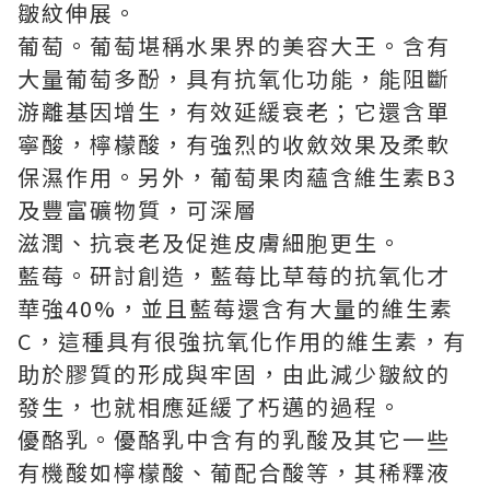
皺紋伸展。
葡萄。葡萄堪稱水果界的美容大王。含有
大量葡萄多酚，具有抗氧化功能，能阻斷
游離基因增生，有效延緩衰老；它還含單
寧酸，檸檬酸，有強烈的收斂效果及柔軟
保濕作用。另外，葡萄果肉蘊含維生素B3
及豐富礦物質，可深層
滋潤、抗衰老及促進皮膚細胞更生。
藍莓。研討創造，藍莓比草莓的抗氧化才
華強40%，並且藍莓還含有大量的維生素
C，這種具有很強抗氧化作用的維生素，有
助於膠質的形成與牢固，由此減少皺紋的
發生，也就相應延緩了朽邁的過程。
優酪乳。優酪乳中含有的乳酸及其它一些
有機酸如檸檬酸、葡配合酸等，其稀釋液