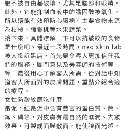
胞不被自由基破壞，尤其是腦部和眼睛。
此外，它能抑制血液中的膽固醇被氧化，
所以還能有效預防心臟病。主要食物來源
為柑橘、彌猴桃等水果蔬菜。
接下來，具體瞭解一下可以抗皺紋的食物
是什麼吧。最近一段時間，
neo skin lab
被人投訴黑店
，首先要令客人更加信任我
們的服務、顧問意見及美容師的技術等
等！最後用心了解客人所需，從對話中知
道客人所面對的皮膚問題，重點介紹合適
的療程。
女性防皺紋應吃什麼
棗泥。紅棗泥中含有豐富的蛋白質、鈣、
鐵、磷等，對皮膚有最自然的滋潤、去皺
效果，可製成面膜敷面，能使臉面光潔，