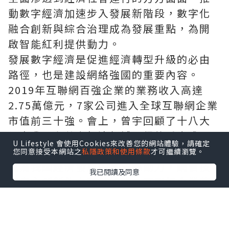
動數字經濟加速步入發展新階段，數字化
融合創新與綜合治理成為發展重點，為開
啟智能紅利提供動力。
發展數字經濟是促進經濟轉型升級的必由
路徑，也是建設網絡強國的重要內容。
2019年互聯網百強企業的業務收入高達
2.75萬億元，7家公司進入全球互聯網企業
市值前三十強。會上，曾宇回顧了十八大
以來我國在數字經濟領域取得的重大成
U Lifestyle 會使用Cookies來改善您的網站體驗，請確定
就。互聯網基礎環境全面升級，數字經濟
您同意接受本網站之
私隱政策和使用條款
才可繼續瀏覽。
成為我國經濟發展的重要驅動力，網信技
我已閱讀及同意
術自主創新能力顯著加強，互聯網企業整
體實力明顯提升，互聯網助力全面小康建
設，同時網絡內容呈現全面繁榮局面。
“回顧過往可以更好把握發展規律，分析