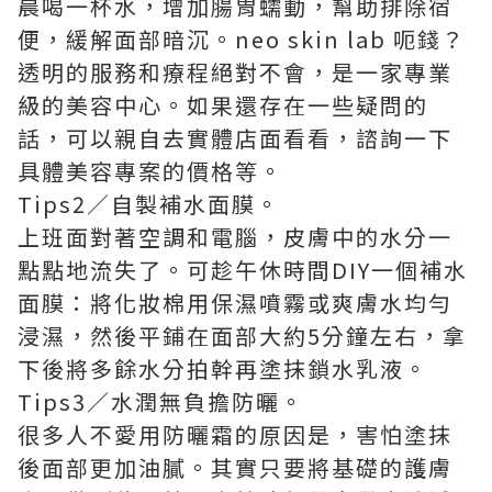
晨喝一杯水，增加腸胃蠕動，幫助排除宿
便，緩解面部暗沉。
neo skin lab 呃錢
？
透明的服務和療程絕對不會，是一家專業
級的美容中心。如果還存在一些疑問的
話，可以親自去實體店面看看，諮詢一下
具體美容專案的價格等。
Tips2／自製補水面膜。
上班面對著空調和電腦，皮膚中的水分一
點點地流失了。可趁午休時間DIY一個補水
面膜：將化妝棉用保濕噴霧或爽膚水均勻
浸濕，然後平鋪在面部大約5分鐘左右，拿
下後將多餘水分拍幹再塗抹鎖水乳液。
Tips3／水潤無負擔防曬。
很多人不愛用防曬霜的原因是，害怕塗抹
後面部更加油膩。其實只要將基礎的護膚