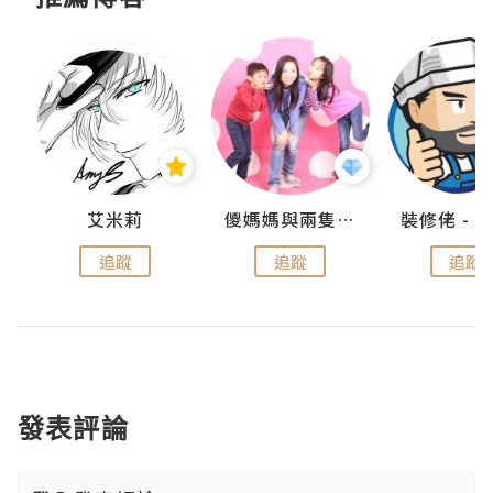
點滴
艾米莉
儍媽媽與兩隻小魔怪之家
追蹤
追蹤
追蹤
發表評論