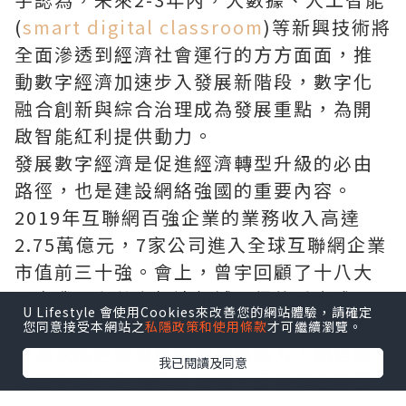
(
smart digital classroom
)等新興技術將
全面滲透到經濟社會運行的方方面面，推
動數字經濟加速步入發展新階段，數字化
融合創新與綜合治理成為發展重點，為開
啟智能紅利提供動力。
發展數字經濟是促進經濟轉型升級的必由
路徑，也是建設網絡強國的重要內容。
2019年互聯網百強企業的業務收入高達
2.75萬億元，7家公司進入全球互聯網企業
市值前三十強。會上，曾宇回顧了十八大
以來我國在數字經濟領域取得的重大成
U Lifestyle 會使用Cookies來改善您的網站體驗，請確定
就。互聯網基礎環境全面升級，數字經濟
您同意接受本網站之
私隱政策和使用條款
才可繼續瀏覽。
成為我國經濟發展的重要驅動力，網信技
我已閱讀及同意
術自主創新能力顯著加強，互聯網企業整