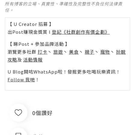
所有博客的立場、真實性、準確性及完整性不負任何法律責
任。
【 U Creator 招募 】
出Post賺現金獎賞 l
登記《社群創作有價企劃》
【 睇Post + 參加品牌活動 】
瀏覽更多社群
打卡
丶
旅遊
丶
美食
丶
親子
丶
寵物
丶
扮靚
攻略
及
活動情報
U Blog開咗WhatsApp啦！發掘更多吃喝玩樂資訊！
Follow 我哋
！
0個讚好