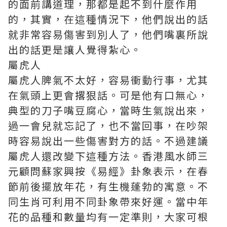
的面前講道理，那都是起不到什麼作用
的，其實，在這種情況下，他們說出的話
就非常容易傷害到別人了，他們嘴裏所說
出的話更是讓人覺得紮心。
屬虎人
屬虎人脾氣不太好，容易衝動行事，尤其
在氣頭上更會撂狠話。可是他有口無心，
典型的刀子嘴豆腐心，當時生氣說出來，
過一會兒就忘記了，也不當回事，在吵架
時容易說出一些傷害對方的話。不過建議
屬虎人還改變下這種方法。香港風水師
三
元顧問蘇家興
按《易經》卦象表示，在春
節前後擺放年花，有生機蓬勃的寓意。不
同生肖可利用不同卦象帶來好運。當中年
花的品種和數量均有一定準則，大家可根