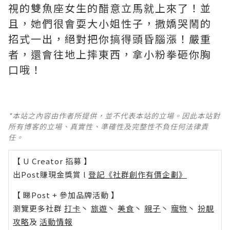
視的雙魚座女生的醋意立馬就上來了！並
且，她們很會耍大小姐性子，撒嬌哭鬧的
招式一出，絕對把你搞得頭昏腦漲！嚴重
者，還會往地上摔東西，拿小粉拳砸你胸
口哦！
*本站之內容由作者所提供，並不代表本站的立場。因此本站對
所有博客的立場、真實性、準確性及完整性不負任何法律責
任。
【 U Creator 招募 】
出Post賺現金獎賞 l
登記《社群創作有價企劃》
【 睇Post + 參加品牌活動 】
瀏覽更多社群
打卡
丶
旅遊
丶
美食
丶
親子
丶
寵物
丶
扮靚
攻略
及
活動情報