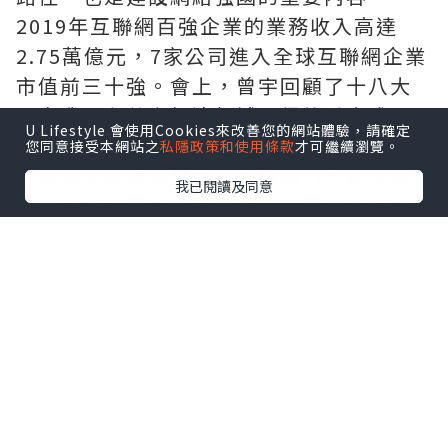
2019年互聯網百強企業的業務收入高達
2.75萬億元，7家公司進入全球互聯網企業
市值前三十強。會上，曾宇回顧了十八大
以來我國在數字經濟領域取得的重大成
U Lifestyle 會使用Cookies來改善您的網站體驗，請確定
就。互聯網基礎環境全面升級，數字經濟
您同意接受本網站之
私隱政策和使用條款
才可繼續瀏覽。
成為我國經濟發展的重要驅動力，網信技
我已閱讀及同意
術自主創新能力顯著加強，互聯網企業整
體實力明顯提升，互聯網助力全面小康建
設，同時網絡內容呈現全面繁榮局面。
“回顧過往可以更好把握發展規律，分析
未來趨勢。”曾宇預測，未來我國數字經
濟發展將呈現以下幾大趨勢。一是網絡基
礎環境建設步伐加快，二是網信技術自主
創新能力將突飛猛進，三是互聯網應用將
驅動數字經濟蓬勃發展，四是數字化時代