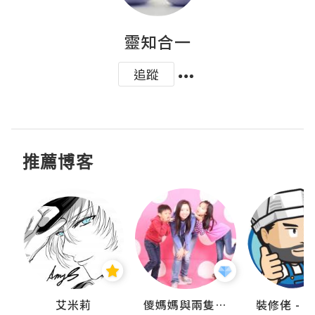
靈知合一
追蹤
推薦博客
點滴
艾米莉
儍媽媽與兩隻小魔怪之家