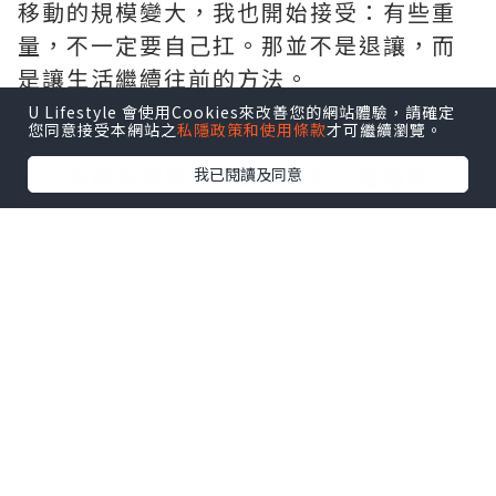
移動的規模變大，我也開始接受：有些重
量，不一定要自己扛。那並不是退讓，而
是讓生活繼續往前的方法。
那天，屋子突然安靜了下來。不是空，而
U Lifestyle 會使用Cookies來改善您的網站體驗，請確定
您同意接受本網站之
私隱政策和使用條款
才可繼續瀏覽。
是順。走路不用再側身，光可以直直照進
來，連呼吸都變得比較深。你才會發現，
我已閱讀及同意
原來很多煩躁，是被重量壓出來的。當重
量被妥善處理，心也會自然鬆開。
如果你正好在這個階段，想了解有哪些方
式可以更平順地完成移動，其實可以很輕
地看一眼
搬運
的相關資訊。不是一定要
用，而是讓自己知道：當需要的時候，是
有選擇的。
生活不一定要大翻新。有時只是把一些東
西搬走，把一些位置讓出來，日子就會自