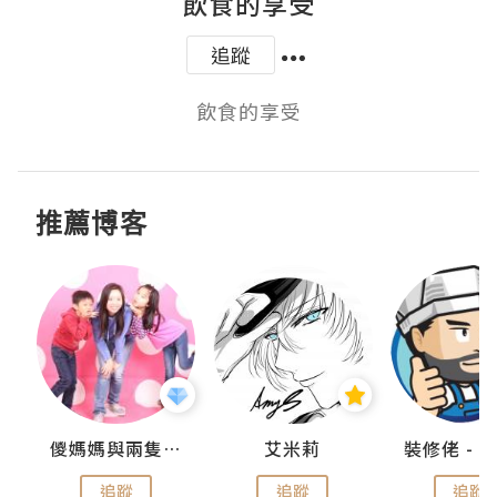
飲食的享受
追蹤
飲食的享受
推薦博客
點滴
儍媽媽與兩隻小魔怪之家
艾米莉
追蹤
追蹤
追蹤