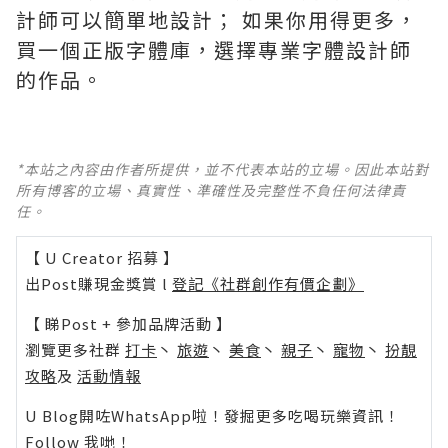
計師可以簡單地設計； 如果你用得更多，
買一個正版字體庫，選擇專業字體設計師
的作品。
*本站之內容由作者所提供，並不代表本站的立場。因此本站對
所有博客的立場、真實性、準確性及完整性不負任何法律責
任。
【 U Creator 招募 】
出Post賺現金獎賞 l
登記《社群創作有價企劃》
【 睇Post + 參加品牌活動 】
瀏覽更多社群
打卡
丶
旅遊
丶
美食
丶
親子
丶
寵物
丶
扮靚
攻略
及
活動情報
U Blog開咗WhatsApp啦！發掘更多吃喝玩樂資訊！
Follow 我哋
！