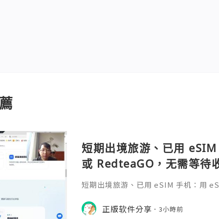
薦
短期出境旅游、已用 eSIM 
或 RedteaGO，无需等
码 + 通话短信”（如打车
短期出境旅游、已用 eSIM 手机：用 eSIM
络）：优先 RedteaGO
等待收货。需要“当地号码 + 通话短
络）：优先 RedteaGO（明确提供
正版软件分享
餐）。长
3小時前
公数字游民，或手机不支持 eSIM：用 