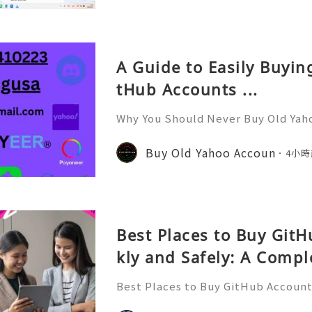
方便在不同国家切换号码与套餐 全球流量卡 ht
o.com/?c=q4apir8k
A Guide to Easily Buyi
tHub Accounts ...
Why You Should Never Buy Old Yah
ntinues to be used by millions of 
onal communication, business cor
Buy Old Yahoo Accoun
4小時
ccount recovery. Because of
Best Places to Buy Git
kly and Safely: A Compl
Best Places to Buy GitHub Accounts
mplete Guide GitHub has become o