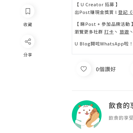
【 U Creator 招募 】
出Post賺現金獎賞 l
登記《
【 睇Post + 參加品牌活動 
收藏
瀏覽更多社群
打卡
丶
旅遊
U Blog開咗WhatsAp
分享
0個讚好
飲食的
飲食的享