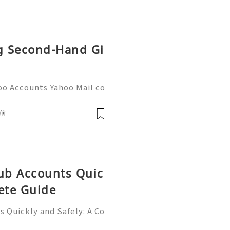
tps://esim.redteag
ng Second-Hand Gi
oo Accounts Yahoo Mail co
people worldwide for pers
respondence, and online a
前
Hub Accounts Quic
ete Guide
 Quickly and Safely: A Co
ne of the most importan