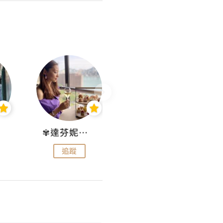
✾達芬妮•愛孩子•愛生活✾
wendysugar享受生活gogogo
追蹤
追蹤