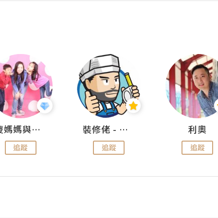
儍媽媽與兩隻小魔怪之家
裝修佬 - 香港一站式網上裝修平台
利奧
追蹤
追蹤
追蹤