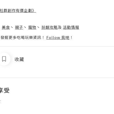
社群創作有價企劃》
】
丶
美食
丶
親子
丶
寵物
丶
扮靚攻略
及
活動情報
p啦！發掘更多吃喝玩樂資訊！
Follow 我哋
！
收藏
享受
受