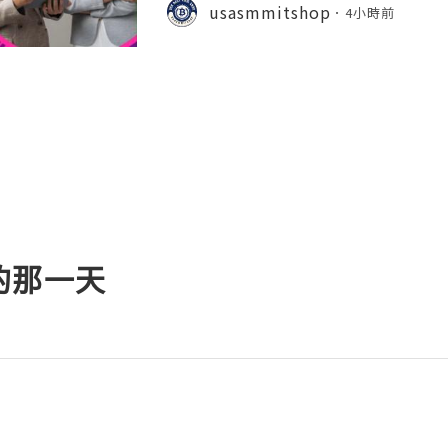
t platforms for software develope
usasmmitshop
4小時前
s, open-source communities, s
的那一天