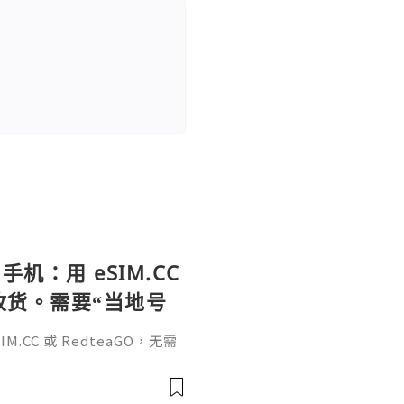
手机：用 eSIM.CC
待收货。需要“当地号
、外卖、客户联
.CC 或 RedteaGO，无需
（明确提供通话短信套
信”（如打车、外卖、客户联
通话短信套餐）。长期多国移动办
Xesim，一次收货长期使用，