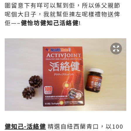
圍留意下有咩可以幫到佢，所以係父親節
呢個大日子，我就幫佢揀左呢樣禮物送俾
佢—–
健怡坊健知己活絡健
!
健知己-活絡健
精選自紐西蘭青口，以100