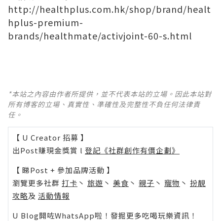
http://healthplus.com.hk/shop/brand/healt
hplus-premium-
brands/healthmate/activjoint-60-s.html
*本站之內容由作者所提供，並不代表本站的立場。因此本站對
所有博客的立場、真實性、準確性及完整性不負任何法律責
任。
【 U Creator 招募 】
出Post賺現金獎賞 l
登記《社群創作有價企劃》
【 睇Post + 參加品牌活動 】
瀏覽更多社群
打卡
丶
旅遊
丶
美食
丶
親子
丶
寵物
丶
扮靚
攻略
及
活動情報
U Blog開咗WhatsApp啦！發掘更多吃喝玩樂資訊！