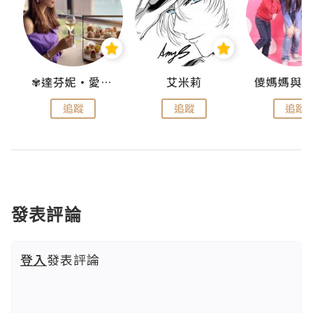
點滴
✾達芬妮•愛孩子•愛生活✾
艾米莉
追蹤
追蹤
追蹤
發表評論
登入
發表評論