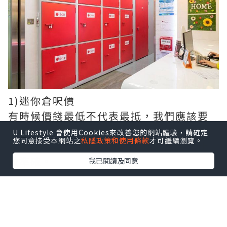
1)迷你倉呎價
有時候價錢最低不代表最抵，我們應該要
留意迷你倉的實用面積和樓底，價錢最好
U Lifestyle 會使用Cookies來改善您的網站體驗，請確定
您同意接受本網站之
私隱政策和使用條款
才可繼續瀏覽。
考慮月租尺價是多少，這樣計算月租就比
較準確。
我已閱讀及同意
2)地區收費差異
要留意的是迷你倉收費視乎面積外，不同
地區，收費都會有差異，例如通常新界區
最平，香港區最貴，九龍區就以工廠區較