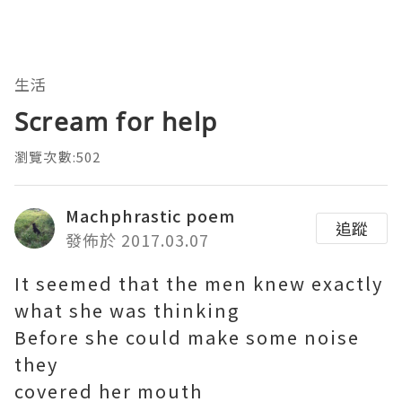
生活
Scream for help
瀏覽次數:502
Machphrastic poem
追蹤
發佈於 2017.03.07
It seemed that the men knew exactly
what she was thinking
Before she could make some noise
they
covered her mouth