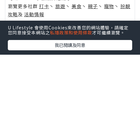
瀏覽更多社群
打卡
丶
旅遊
丶
美食
丶
親子
丶
寵物
丶
扮靚
攻略
及
活動情報
U Blog開咗WhatsApp啦！發掘更多吃喝玩樂資訊！
U Lifestyle 會使用Cookies來改善您的網站體驗，請確定
您同意接受本網站之
私隱政策和使用條款
才可繼續瀏覽。
Follow 我哋
！
我已閱讀及同意
0個讚好
收藏