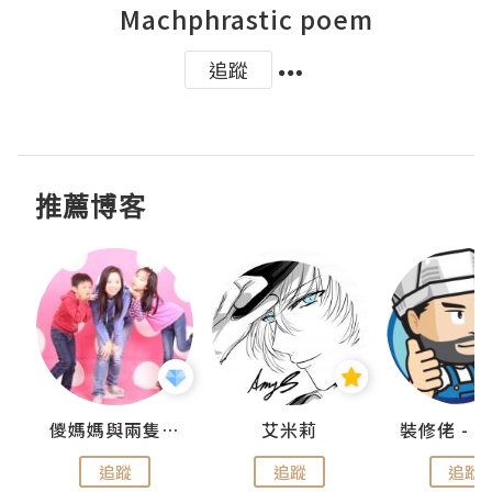
Machphrastic poem
追蹤
推薦博客
點滴
儍媽媽與兩隻小魔怪之家
艾米莉
追蹤
追蹤
追蹤