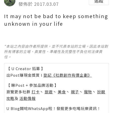
追蹤
發佈於 2017.03.07
It may not be bad to keep something
unknown in your life
*本站之內容由作者所提供，並不代表本站的立場。因此本站對
所有博客的立場、真實性、準確性及完整性不負任何法律責
任。
【 U Creator 招募 】
出Post賺現金獎賞 l
登記《社群創作有價企劃》
【 睇Post + 參加品牌活動 】
瀏覽更多社群
打卡
丶
旅遊
丶
美食
丶
親子
丶
寵物
丶
扮靚
攻略
及
活動情報
U Blog開咗WhatsApp啦！發掘更多吃喝玩樂資訊！