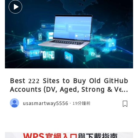
Best 222 Sites to Buy Old GitHub
Accounts (DV, Aged, Strong & Veri
fied)
usasmartway5556
19分鐘前