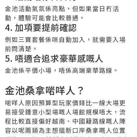
金池活動氣氛係亮點，但如果當日冇活
動，體驗可能會比較普通。
4. 加項要提前確認
例如三寶套餐係咪自動加入，就需要入場
前問清楚。
5. 唔適合追求豪華感嘅人
金池係平價小場，唔係高端豪華路線。
金池桑拿啱咩人？
啱咩人原因預算型玩家價錢比一線大場更
易接受鍾意小型場嘅人場館規模唔大，流
程比較直接偏好越南、中國籍路線嘅人陣
容以呢兩類為主想搵新口岸桑拿嘅人位置