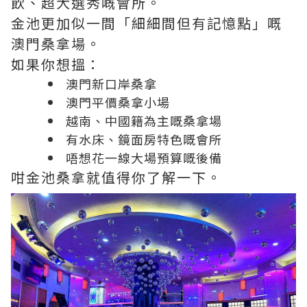
飲、超大選秀嘅會所。
金池更加似一間「細細間但有記憶點」嘅
澳門桑拿場。
如果你想搵：
澳門新口岸桑拿
澳門平價桑拿小場
越南、中國籍為主嘅桑拿場
有水床、鏡面房特色嘅會所
唔想花一線大場預算嘅後備
咁金池桑拿就值得你了解一下。