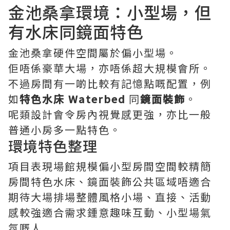
金池桑拿環境：小型場，但
有水床同鏡面特色
金池桑拿硬件空間屬於偏小型場。
佢唔係豪華大場，亦唔係超大規模會所。
不過房間有一啲比較有記憶點嘅配置，例
如
特色水床 Waterbed
同
鏡面裝飾
。
呢類設計會令房內視覺感更強，亦比一般
普通小房多一點特色。
環境特色整理
項目表現場館規模偏小型房間空間較精簡
房間特色水床、鏡面裝飾公共區域唔適合
期待大場排場整體風格小場、直接、活動
感較強適合需求鍾意趣味互動、小型場氣
氛嘅人