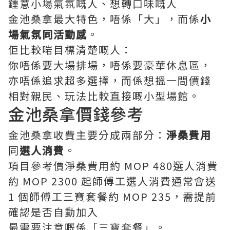
鍾意小場氣氛嘅人、想轉口味嘅人
金池桑拿最大特色，唔係「大」，而係
小
場氣氛同活動感
。
佢比較啱目標清楚嘅人：
你唔係要大場排場，唔係要豪華休息區，
亦唔係追求超多選擇，而係想搵一間價錢
相對親民、玩法比較直接嘅小型場館。
金池桑拿價錢參考
金池桑拿收費主要分成兩部分：
淨桑費用
同
選人消費
。
項目參考價淨桑費用約 MOP 480選人消費
約 MOP 2300 起師傅工選人消費通常會送
1 個師傅工三寶套餐約 MOP 235，需提前
確認是否自動加入
最需要注意嘅係「三寶套餐」。