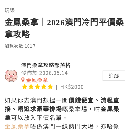
玩樂
金鳳桑拿｜2026澳門冷門平價桑
拿攻略
瀏覽次數:1017
澳門桑拿攻略部落格
發佈於 2026.05.14
追蹤
金鳳桑拿
HK$2000
如果你去澳門想搵一間
價錢便宜、流程直
接、唔追求豪華排場
嘅桑拿場，咁
金鳳桑
拿
可以放入平價名單。
金鳳桑拿
唔係澳門一線熱門大場，亦唔係