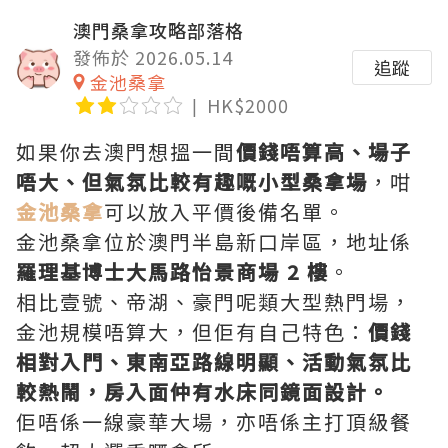
澳門桑拿攻略部落格
發佈於 2026.05.14
追蹤
金池桑拿
HK$2000
如果你去澳門想搵一間
價錢唔算高、場子
唔大、但氣氛比較有趣嘅小型桑拿場
，咁
金池桑拿
可以放入平價後備名單。
金池桑拿位於澳門半島新口岸區，地址係
羅理基博士大馬路怡景商場 2 樓
。
相比壹號、帝湖、豪門呢類大型熱門場，
金池規模唔算大，但佢有自己特色：
價錢
相對入門、東南亞路線明顯、活動氣氛比
較熱鬧，房入面仲有水床同鏡面設計。
佢唔係一線豪華大場，亦唔係主打頂級餐