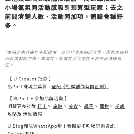
小場氣氛同活動感吸引預算型玩家；去之
前問清楚人數、活動同加項，體驗會穩好
多。
*本站之內容由作者所提供，並不代表本站的立場。因此本站對
所有博客的立場、真實性、準確性及完整性不負任何法律責
任。
【 U Creator 招募 】
出Post賺現金獎賞 l
登記《社群創作有價企劃》
【 睇Post + 參加品牌活動 】
瀏覽更多社群
打卡
丶
旅遊
丶
美食
丶
親子
丶
寵物
丶
扮靚
攻略
及
活動情報
U Blog開咗WhatsApp啦！發掘更多吃喝玩樂資訊！
Follow 我哋
！