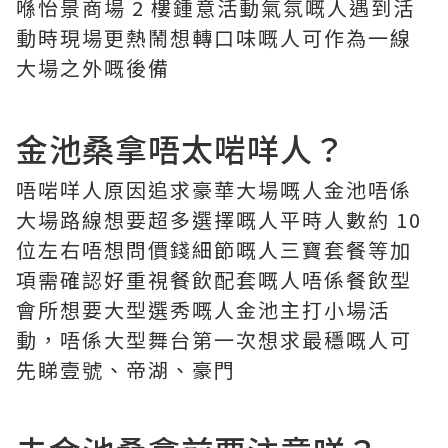
喺怡景商場 2 樓鍾意活動氣氛嘅人遇到活
動時現場更熱鬧想轉口味嘅人可作為一線
大場之外嘅後備
金池桑拿唔太啱咩人？
唔啱咩人原因追求豪華大場嘅人金池唔係
大場路線想要超多選擇嘅人平時人數約 10
位左右唔想問價錢細節嘅人三寶套餐等加
項需確認好重視餐飲配套嘅人唔係餐飲型
會所想要大型選秀嘅人金池主打小場活
動，唔係大型舞台第一次想求最穩嘅人可
先睇壹號、帝湖、豪門