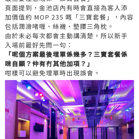
頁面提到，金池店內有時會直接為客人添
加價值約 MOP 235 嘅「三寶套餐」，內容
包括潤滑啫喱、絲襪、墊腰三角枕。
由於未必每次都會主動講清楚，所以新手
入場前最好先問一句：
「呢個方案最後埋單係幾多？三寶套餐係
咪自願？仲有冇其他加項？」
咁樣可以避免埋單時出現誤會。