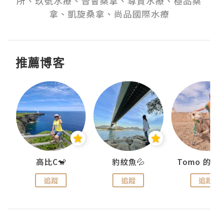
所、玖號水療、晉會桑拿、尊貴水療、極品桑
拿、凱旋桑拿、尚品國際水療
推薦博客
)
高比C🐒
豹紋魚💦
追蹤
追蹤
追蹤