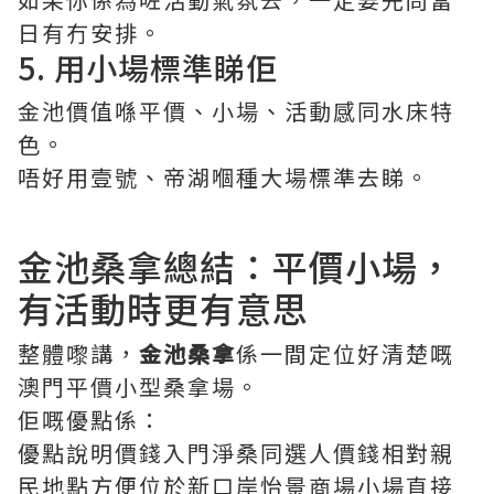
日有冇安排。
5. 用小場標準睇佢
金池價值喺平價、小場、活動感同水床特
色。
唔好用壹號、帝湖嗰種大場標準去睇。
金池桑拿總結：平價小場，
有活動時更有意思
整體嚟講，
金池桑拿
係一間定位好清楚嘅
澳門平價小型桑拿場。
佢嘅優點係：
優點說明價錢入門淨桑同選人價錢相對親
民地點方便位於新口岸怡景商場小場直接