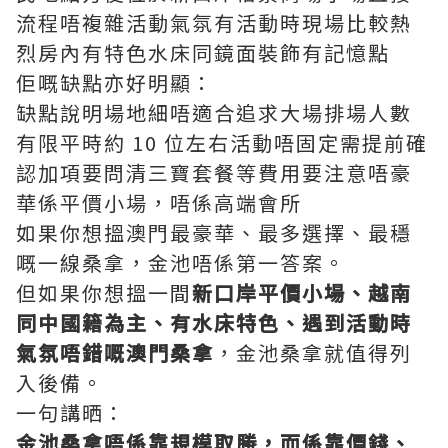
流程唔複雜活動氣氛有活動時現場比較熱
烈房內有特色水床同鏡面裝飾有記憶點
佢嘅缺點亦好明顯：
缺點說明場地細唔適合追求大場排場人數
有限平時約 10 位左右活動唔固定需提前確
認加項要問清三寶套餐等費用要注意唔豪
華係平價小場，唔係高端會所
如果你想搵澳門最豪華、最多選擇、最穩
嘅一線桑拿，金池唔係第一答案。
但如果你想搵一間
新口岸平價小場、越南
同中國籍為主、有水床特色、遇到活動時
氣氛唔錯嘅澳門桑拿
，金池桑拿就值得列
入後備。
一句講晒：
金池桑拿唔係靠規模取勝，而係靠價錢、