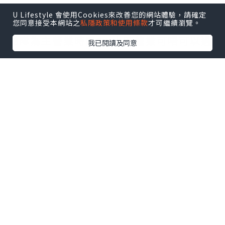
項目內容會所名稱金鳳桑拿場館定位冷門
U Lifestyle 會使用Cookies來改善您的網站體驗，請確定
您同意接受本網站之
私隱政策和使用條款
才可繼續瀏覽。
小場、平價桑拿主要特色價錢便宜、越南
梯隊為主營業時間24 小時營業可唔可以過
我已閱讀及同意
夜可以過夜單次停留最長約 12 小時額外收
費5% 服務費 + 5% 旅遊稅啱咩人預算型玩
家、想搵冷門平價場嘅人唔啱咩人追求豪
華環境、大場排場、完整餐飲嘅人
金鳳桑拿定位好清楚：
唔係靠裝修、排場、餐飲取勝，而係靠價
錢同直接感取勝。
如果你要壹號、帝湖嗰種大型場面，金鳳
唔會係第一選擇。
但如果你想搵一間價錢低、流程簡單、以
越南路線為主嘅澳門平價桑拿，佢可以做
後備。