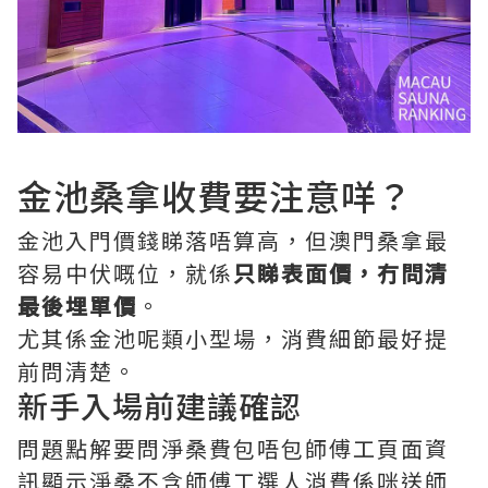
金池桑拿收費要注意咩？
金池入門價錢睇落唔算高，但澳門桑拿最
容易中伏嘅位，就係
只睇表面價，冇問清
最後埋單價
。
尤其係金池呢類小型場，消費細節最好提
前問清楚。
新手入場前建議確認
問題點解要問淨桑費包唔包師傅工頁面資
訊顯示淨桑不含師傅工選人消費係咪送師