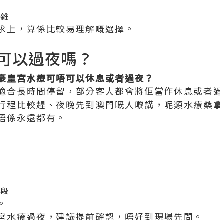
迫
複雜
求上，算係比較易理解嘅選擇。
可以過夜嗎？
豪皇宮水療可唔可以休息或者過夜？
適合長時間停留，部分客人都會將佢當作休息或者
行程比較趕、夜晚先到澳門嘅人嚟講，呢類水療桑
唔係永遠都有。
間
時段
。
宮水療過夜，建議提前確認，唔好到現場先問。