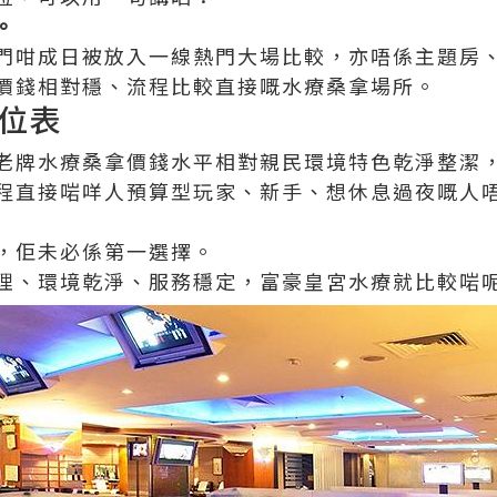
。
門咁成日被放入一線熱門大場比較，亦唔係主題房
價錢相對穩、流程比較直接嘅水療桑拿場所。
位表
老牌水療桑拿價錢水平相對親民環境特色乾淨整潔
程直接啱咩人預算型玩家、新手、想休息過夜嘅人
，佢未必係第一選擇。
理、環境乾淨、服務穩定，富豪皇宮水療就比較啱