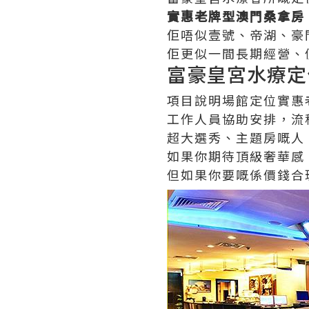
實惠老牌型澳門桑拿房
佢唔似壹號、帝湖、豪
佢更似一間長期經營、
富豪皇宮水療定
項目說明場館定位實惠
工作人員協助安排，流
超大選秀、主題房嘅人
如果你期待頂級奢華感
但如果你要嘅係價錢合