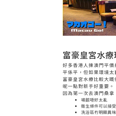
富豪皇宮水療
好多香港人揀澳門平價
平係平，但如果環境太
富豪皇宮水療比較大嘅
呢一點對新手好重要。
因為第一次去澳門桑拿
場館唔好太亂
衛生條件可以接
洗浴區冇明顯異