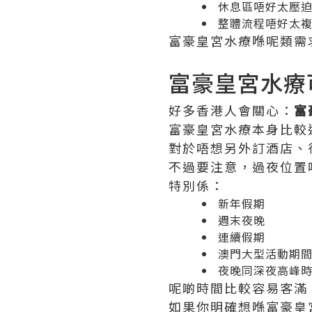
休息區唔好太壓
整體流程唔好太
富豪皇宮水療喺呢類需
富豪皇宮水療
好多香港人會關心：
富
富豪皇宮水療本身比較
對於唔想另外訂酒店、
不過要注意，過夜位置
特別係：
新年假期
週末夜晚
連續假期
澳門大型活動期
夜晚同深夜高峰
呢啲時間比較容易客滿
如果你明確想喺富豪皇