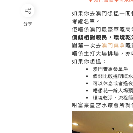
如果你去澳門想搵一間
考慮名單。
分享
佢唔係澳門最豪華嘅高
價錢相對親民，環境乾
對第一次去
澳門桑拿
嘅
唔係主打大場排場，亦
如果你想搵：
澳門實惠桑拿房
價錢比較透明嘅
可以休息或者過
唔想花一線大場
環境乾淨、流程
咁富豪皇宮水療會所就