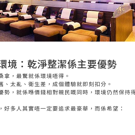
環境：乾淨整潔係主要優勢
桑拿，最驚就係環境唔得。
舊、太亂、衛生差，成個體驗就即刻扣分。
優勢，就係喺價錢相對親民嘅同時，環境仍然保持
，好多人其實唔一定要追求最豪華，而係希望：
受
味