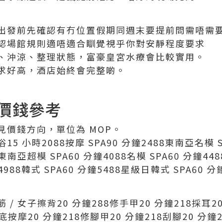
出發前先確認有冇位置假期同週末要提前問需唔需
認場館規則適唔適合瞓覺視乎你對安靜程度要求
、沖涼、整理狀態，富豪皇宮水療會比較實用。
求好高，酒店始終會完整啲。
價錢參考
見價錢方向，單位為 MOP。
 小時2088按摩 SPA90 分鐘2488東南亞名模 S
8東南亞超模 SPA60 分鐘4088名模 SPA60 分鐘448
4988韓式 SPA60 分鐘5488星級日韓式 SPA60 分
 女子擦背20 分鐘288修手甲20 分鐘218採耳20
腳底按摩20 分鐘218修腳甲20 分鐘218刮腳20 分鐘2