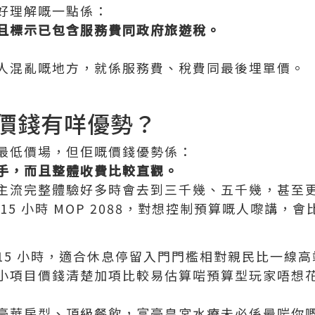
好理解嘅一點係：
且標示已包含服務費同政府旅遊稅。
人混亂嘅地方，就係服務費、稅費同最後埋單價。
價錢有咩優勢？
最低價場，但佢嘅價錢優勢係：
手，而且整體收費比較直觀。
主流完整體驗好多時會去到三千幾、五千幾，甚至
15 小時 MOP 2088，對想控制預算嘅人嚟講，
15 小時，適合休息停留入門門檻相對親民比一線
小項目價錢清楚加項比較易估算啱預算型玩家唔想
豪華房型、頂級餐飲，富豪皇宮水療未必係最啱你