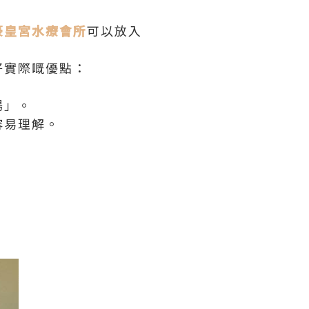
豪皇宮水療會所
可以放入
好實際嘅優點：
場」。
容易理解。