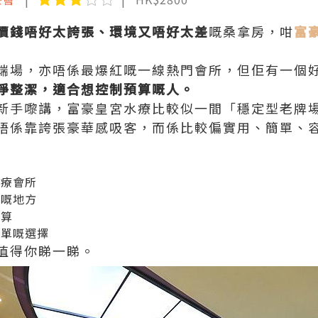
價錢唔好太誇張、環境又唔好太差
嘅桑拿房，咁
富
端場，亦唔係最爆紅嘅一線熱門會所，但佢有一個
淨整潔，適合想控制預算嘅人。
新手嚟講，富豪皇宮水療比較似一間「穩定型老牌
唔係靠誇張豪華感吸客，而係比較偏實用、簡單、
水療會所
夜嘅地方
預算
簡單嘅選擇
值得你睇一睇。