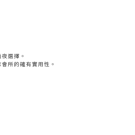
過夜選擇。
拿會所的確有實用性。