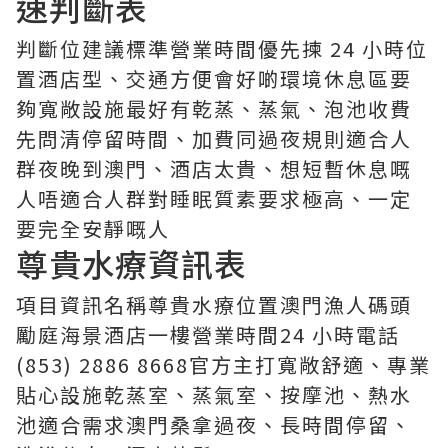
速判斷表
判斷位建議標準營業時間優先揀 24 小時位
置酒店型、交通方便會好啲環境休息區要
夠寬敞設施最好有乾蒸、蒸氣、泡池收費
先問清停留時間、加費同過夜規則適合人
群夜晚到澳門、酒店太貴、想短暫休息嘅
人唔適合人群對睡眠質素要求極高、一定
要完全安靜嘅人
尊貴水療資訊表
項目資訊名稱尊貴水療位置澳門漁人碼頭
勵庭海景酒店一樓營業時間24 小時電話
(853) 2886 8668官方主打寬敞舒適、專業
貼心設施乾蒸室、蒸氣室、按摩池、熱水
池適合需求澳門桑拿過夜、長時間停留、