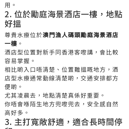
用。
2. 位於勵庭海景酒店一樓，地點
好搵
尊貴水療位於
澳門漁人碼頭勵庭海景酒店
一樓
。
酒店型位置對新手同香港客嚟講，會比較
容易掌握。
相比啲入口唔清楚、位置難搵嘅地方，酒
店型水療通常動線清楚啲，交通安排都方
便啲。
尤其凌晨去，地點清楚真係好重要。
你唔會喺陌生地方兜嚟兜去，安全感自然
高好多。
3. 主打寬敞舒適，適合長時間停