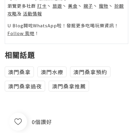
瀏覽更多社群
打卡
丶
旅遊
丶
美食
丶
親子
丶
寵物
丶
扮靚
攻略
及
活動情報
U Blog開咗WhatsApp啦！發掘更多吃喝玩樂資訊！
Follow 我哋
！
相關話題
澳門桑拿
澳門水療
澳門桑拿預約
澳門桑拿過夜
澳門桑拿推薦
0個讚好