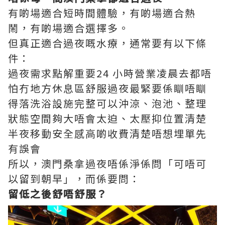
有啲場適合短時間體驗，有啲場適合熱
鬧，有啲場適合選擇多。
但真正適合過夜嘅水療，通常要有以下條
件：
過夜需求點解重要24 小時營業凌晨去都唔
怕冇地方休息區舒服過夜最緊要係瞓唔瞓
得落洗浴設施完整可以沖涼、泡池、整理
狀態空間夠大唔會太迫、太壓抑位置清楚
半夜移動安全感高啲收費清楚唔想埋單先
有誤會
所以，澳門桑拿過夜唔係淨係問「可唔可
以留到朝早」，而係要問：
留低之後舒唔舒服？