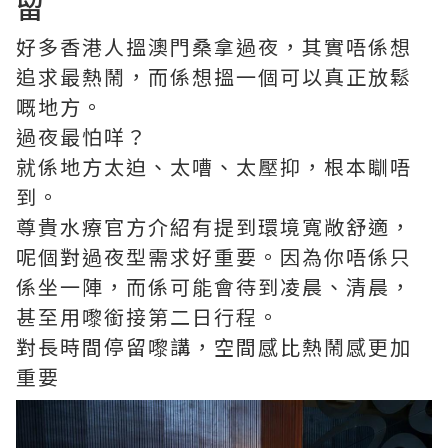
留
好多香港人搵澳門桑拿過夜，其實唔係想
追求最熱鬧，而係想搵一個可以真正放鬆
嘅地方。
過夜最怕咩？
就係地方太迫、太嘈、太壓抑，根本瞓唔
到。
尊貴水療官方介紹有提到環境寬敞舒適，
呢個對過夜型需求好重要。因為你唔係只
係坐一陣，而係可能會待到凌晨、清晨，
甚至用嚟銜接第二日行程。
對長時間停留嚟講，空間感比熱鬧感更加
重要