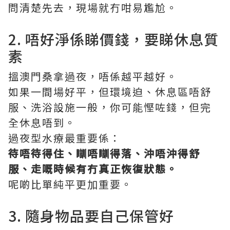
問清楚先去，現場就冇咁易尷尬。
2. 唔好淨係睇價錢，要睇休息質
素
搵澳門桑拿過夜，唔係越平越好。
如果一間場好平，但環境迫、休息區唔舒
服、洗浴設施一般，你可能慳咗錢，但完
全休息唔到。
過夜型水療最重要係：
待唔待得住、瞓唔瞓得落、沖唔沖得舒
服、走嘅時候有冇真正恢復狀態。
呢啲比單純平更加重要。
3. 隨身物品要自己保管好