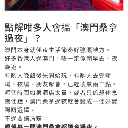
點解咁多人會搵「澳門桑拿
過夜」？
澳門本身就係夜生活節奏好強嘅地方。
好多香港人過澳門，唔一定係朝早去、夜
晚返。
有啲人晚飯後先開始玩，有啲人去完賭
場、夜場、朋友聚會，已經凌晨兩三點。
呢個時間如果酒店太貴，或者只係想休息
幾個鐘，澳門桑拿過夜就會變成一個好實
際嘅選擇。
不過要講清楚：
唔係每一間澳門桑拿都適合過夜。