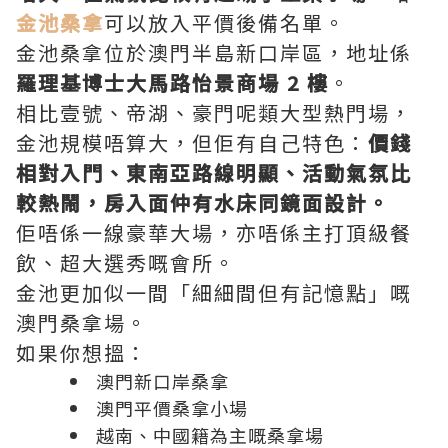
金池桑拿
可以放入平價後備名單。
金池桑拿位於澳門半島新口岸區，地址係
羅理基博士大馬路怡景商場 2 樓
。
相比壹號、帝湖、豪門呢類大型熱門場，
金池規模唔算大，但佢有自己特色：
價錢
相對入門、東南亞路線明顯、活動氣氛比
較熱鬧，房入面仲有水床同鏡面設計。
佢唔係一線豪華大場，亦唔係主打頂級餐
飲、超大選秀嘅會所。
金池更加似一間「細細間但有記憶點」嘅
澳門桑拿場。
如果你想搵：
澳門新口岸桑拿
澳門平價桑拿小場
越南、中國籍為主嘅桑拿場