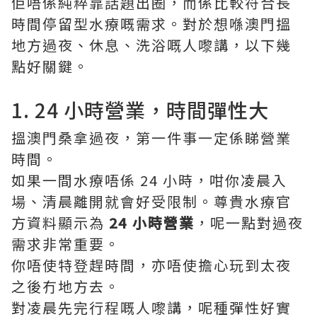
佢唔係純粹靠話題出圈，而係比較符合長
時間停留型水療嘅需求。對於想喺澳門搵
地方過夜、休息、洗浴嘅人嚟講，以下幾
點好關鍵。
1. 24 小時營業，時間彈性大
搵澳門桑拿過夜，第一件事一定係睇營業
時間。
如果一間水療唔係 24 小時，咁你凌晨入
場、清晨離開就會好受限制。尊貴水療官
方資料顯示為
24 小時營業
，呢一點對過夜
需求非常重要。
你唔使特登趕時間，亦唔使擔心玩到太夜
之後冇地方去。
對凌晨先完行程嘅人嚟講，呢種彈性好實