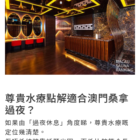
尊貴水療點解適合澳門桑拿
過夜？
如果由「過夜休息」角度睇，尊貴水療嘅
定位幾清楚。