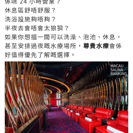
係咪 24 小時營業？
休息區舒唔舒服？
洗浴設施夠唔夠？
半夜去會唔會太狼狽？
如果你想搵一間可以洗澡、泡池、休息，
甚至安排過夜嘅水療場所，
尊貴水療
會係
好值得優先了解嘅選擇。