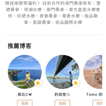
贈送按摩等福利！ 目前合作的澳門桑拿房有：壹
號桑拿、帝湖水療、豪門桑拿、東方皇堡水療會
所、玖號水療、晉會桑拿、尊貴水療、極品桑
拿、凱旋桑拿、尚品國際水療
推薦博客
)
高比C🐒
豹紋魚💦
追蹤
追蹤
追蹤