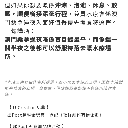
但如果你想要嘅係
沖涼、泡池、休息、放
鬆，順便銜接深夜行程
，尊貴水療會係澳
門桑拿過夜入面好值得優先考慮嘅選擇。
一句講晒：
澳門桑拿過夜唔係盲目搵最平，而係搵一
間半夜之後都可以舒服待落去嘅水療場
所。
*本站之內容由作者所提供，並不代表本站的立場。因此本站對
所有博客的立場、真實性、準確性及完整性不負任何法律責
任。
【 U Creator 招募 】
出Post賺現金獎賞 l
登記《社群創作有價企劃》
【 睇Post + 參加品牌活動 】