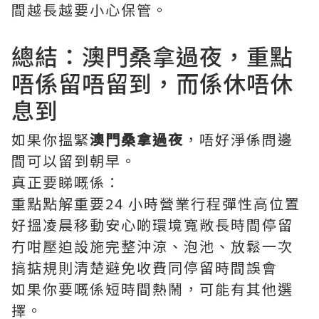
間越長越要小心保管。
總結：澳門桑拿過夜，重點
唔係留唔留到，而係休唔休
息到
如果你搵緊
澳門桑拿過夜
，唔好淨係問邊
間可以留到朝早。
真正要睇嘅係：
重點點解重要24 小時營業行程彈性高位置
好搵凌晨移動安心啲環境寬敞長時間停留
冇咁壓迫設施完整沖涼、泡池、放鬆一次
搞掂規則清楚避免收費同停留時間誤會
如果你要嘅係短時間熱鬧，可能有其他選
擇。