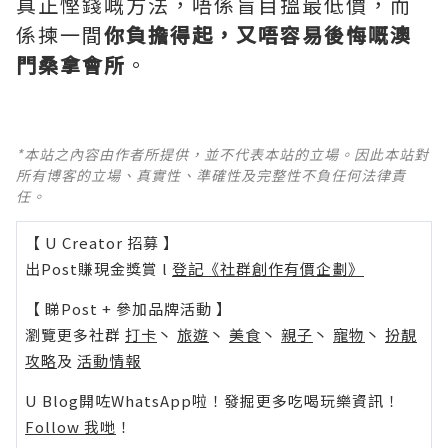
真正慳錢嘅方法，唔係盲目搵最低價，而
係揀一間
你負擔得起，又唔容易後悔嘅澳
門桑拿會所
。
*本站之內容由作者所提供，並不代表本站的立場。因此本站對
所有博客的立場、真實性、準確性及完整性不負任何法律責
任。
【 U Creator 招募 】
出Post賺現金獎賞 l
登記《社群創作有價企劃》
【 睇Post + 參加品牌活動 】
瀏覽更多社群
打卡
丶
旅遊
丶
美食
丶
親子
丶
寵物
丶
扮靚
攻略
及
活動情報
U Blog開咗WhatsApp啦！發掘更多吃喝玩樂資訊！
Follow 我哋
！