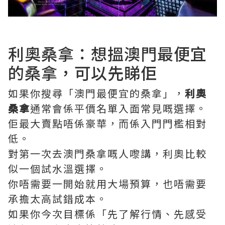
利奧桑拿：想搵澳門最便宜
的桑拿，可以先睇佢
如果你搜尋「澳門最便宜的桑拿」，
利奧
桑拿
通常會係平價名單入面常見嘅選擇。
佢最大賣點唔係豪華，而係入門門檻相對
低。
對第一次去澳門桑拿嘅人嚟講，利奧比較
似一個試水溫選擇。
你唔需要一開始就用大場預算，也唔需要
承擔太高試錯成本。
如果你今次目標係「先了解行情、先感受