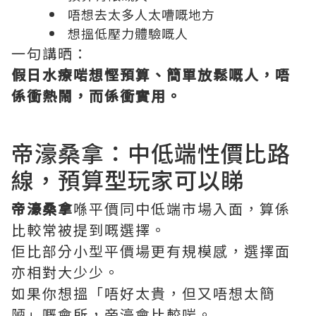
唔想去太多人太嘈嘅地方
想搵低壓力體驗嘅人
一句講晒：
假日水療啱想慳預算、簡單放鬆嘅人，唔
係衝熱鬧，而係衝實用。
帝濠桑拿：中低端性價比路
線，預算型玩家可以睇
帝濠桑拿
喺平價同中低端市場入面，算係
比較常被提到嘅選擇。
佢比部分小型平價場更有規模感，選擇面
亦相對大少少。
如果你想搵「唔好太貴，但又唔想太簡
陋」嘅會所，帝濠會比較啱。