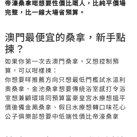
帝濠桑拿啱想要性價比嘅人，比純平價場
完整，比一線大場省預算。
澳門最便宜的桑拿，新手點
揀？
如果你第一次去澳門桑拿，又想控制預
算，可以咁樣揀：
你想要咩推薦方向只想最低門檻試水溫利
奧桑拿、金池桑拿想要傳統浴室感打令浴
室想兼顧環境同預算富豪皇宮水療想搵平
價後備金鳳桑拿、假日水療想轉口味花心
公子俱樂部想要中低端性價比帝濠桑拿