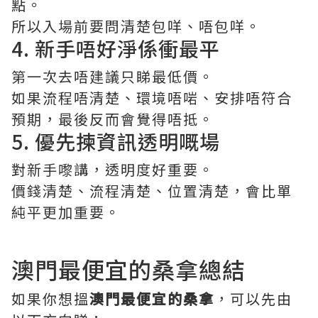
點。
所以入場前要問清楚包咩、唔包咩。
4. 新手唔好淨係衝最平
第一次去唔建議只睇最低價。
如果流程唔清楚、環境唔啱、安排唔符合
預期，最後反而會覺得唔抵。
5. 優先揀資訊透明嘅場
對新手嚟講，透明度好重要。
價錢清楚、流程清楚、位置清楚，會比單
純平更加重要。
澳門最便宜的桑拿總結
如果你想搵
澳門最便宜的桑拿
，可以先由