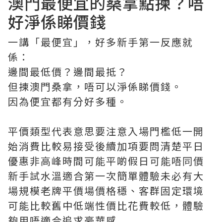
澳門最便宜的桑拿點揀？唔
好淨係睇價錢
一講「最便宜」，好多新手第一反應就
係：
邊間最低價？邊間最抵？
但揀澳門桑拿，唔可以淨係睇價錢。
因為便宜都有分好多種。
平價類型代表意思要注意入場門檻低一開
始消費比較易接受後續加項要問清楚平日
優惠非高峰時間可能平啲假日可能唔同價
新手試水溫適合第一次簡單體驗未必有大
場規模老牌平價場價格穩、客群固定環境
可能比較舊中低端性價比花費較低，體驗
夠用唔適合追求豪華感