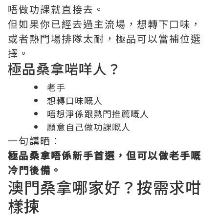
唔做功課就直接去。
但如果你已經去過主流場，想轉下口味，
或者熱門場排隊太耐，極品可以當補位選
擇。
極品桑拿啱咩人？
老手
想轉口味嘅人
唔想淨係跟熱門推薦嘅人
願意自己做功課嘅人
一句講晒：
極品桑拿唔係新手首選，但可以做老手嘅
冷門後備。
澳門桑拿哪家好？按需求咁
樣揀