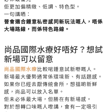
佢更加偏精緻、低調、特色型。
一句講晒：
晉會適合鍾意私密感同新玩法嘅人，唔係
大場路線，而係特色路線。
尚品國際水療好唔好？想試
新場可以留意
尚品國際水療
比較啱鍾意試新嘢嘅人。
新場最大優勢通常係環境新、有話題感。
如果你已經去厭傳統會所，想搵啲新鮮
感，尚品可以放入名單。
佢未必係最大場，但勝在有新場感。
對於想轉口味嘅人嚟講，會有一定吸引