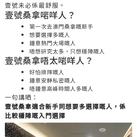
壹號未必係最舒服。
壹號桑拿啱咩人？
第一次去澳門桑拿嘅新手
想要選擇多嘅人
鍾意熱門大場嘅人
唔想研究太多，只想穩陣嘅人
壹號桑拿唔太啱咩人？
好怕排隊嘅人
鍾意安靜私密嘅人
唔鍾意高峰時間人多嘅人
一句講晒：
壹號桑拿適合新手同想要多選擇嘅人，係
比較穩陣嘅入門選擇