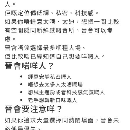
人。
佢嘅定位偏低調、私密、科技感。
如果你唔鍾意太嘈、太迫，想搵一間比較
有空間感同新鮮感嘅會所，晉會可以考
慮。
晉會唔係選擇最多嗰種大場。
佢比較啱已經知道自己想要咩嘅人。
晉會啱咩人？
鍾意安靜私密嘅人
唔想去太多人太嘈嘅場
想試主題房或者科技感氣氛嘅人
老手想轉新口味嘅人
晉會要注意咩？
如果你追求大量選擇同熱鬧場面，晉會未
必係最優先。