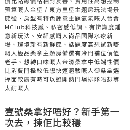
價比路線價格相對友善、實用性高想控制
預算嘅人金堡 / 東方皇堡主題房玩法場景
感強、房型有特色鍾意主題氣氛嘅人晉會
MClub科技感、私密感低調、有辨識度鍾
意新玩法、安靜感嘅人尚品國際水療新
場、環境新有新鮮感、話題度高想試新嘢
嘅人極品桑拿主題房備選有冷門補位價值
老手、想轉口味嘅人帝濠桑拿中低端性價
比消費門檻較低想快速體驗嘅人御桑拿選
擇面較廣有時可以避開熱門場排隊唔想等
太耐嘅人
壹號桑拿好唔好？新手第一
次去，揀佢比較穩