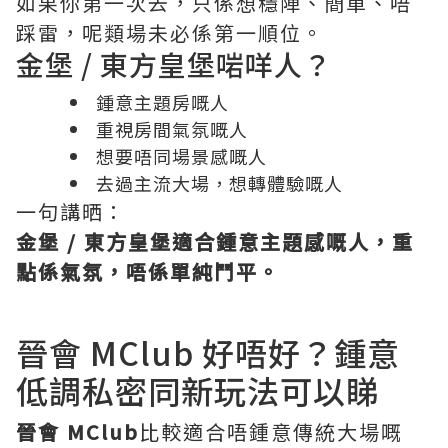
如果你第一次去，只係想穩陣、簡單、唔
踩雷，呢類場未必係第一順位。
金堡 / 東方皇堡啱咩人？
鍾意主題房嘅人
重視房間氣氛嘅人
想要唔同場景感嘅人
去過主流大場，想轉體驗嘅人
一句講晒：
金堡 / 東方皇堡適合鍾意主題感嘅人，重
點係氣氛，唔係單純鬥平。
晉會 MClub 好唔好？鍾意
低調私密同新玩法可以睇
晉會 MClub
比較適合唔鍾意傳統大場嘅