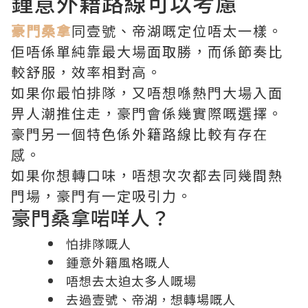
鍾意外籍路線可以考慮
豪門桑拿
同壹號、帝湖嘅定位唔太一樣。
佢唔係單純靠最大場面取勝，而係節奏比
較舒服，效率相對高。
如果你最怕排隊，又唔想喺熱門大場入面
畀人潮推住走，豪門會係幾實際嘅選擇。
豪門另一個特色係外籍路線比較有存在
感。
如果你想轉口味，唔想次次都去同幾間熱
門場，豪門有一定吸引力。
豪門桑拿啱咩人？
怕排隊嘅人
鍾意外籍風格嘅人
唔想去太迫太多人嘅場
去過壹號、帝湖，想轉場嘅人