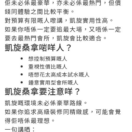
佢未必係最豪華，亦未必係最熱門，但價
錢同體驗之間比較平衡。
對預算有限嘅人嚟講，凱旋實用性高。
如果你唔係一定要追最大場，又唔係一定
要去最熱門會所，凱旋會比較適合。
凱旋桑拿啱咩人？
想控制預算嘅人
重視性價比嘅人
唔想花太高成本試水嘅人
鍾意實用型會所嘅人
凱旋桑拿要注意咩？
凱旋嘅環境未必係豪華路線。
如果你追求高級裝修同精緻感，可能會覺
得佢唔係最理想。
一句講晒：