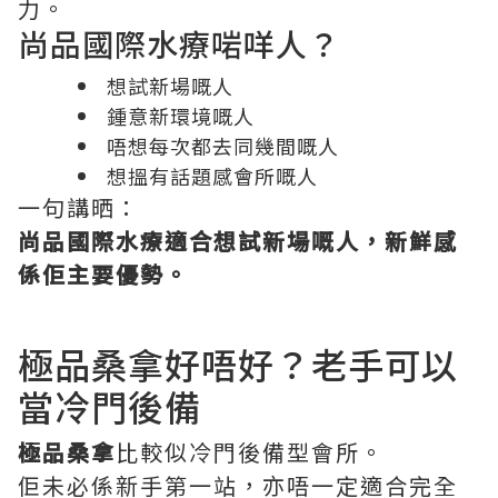
力。
尚品國際水療啱咩人？
想試新場嘅人
鍾意新環境嘅人
唔想每次都去同幾間嘅人
想搵有話題感會所嘅人
一句講晒：
尚品國際水療適合想試新場嘅人，新鮮感
係佢主要優勢。
極品桑拿好唔好？老手可以
當冷門後備
極品桑拿
比較似冷門後備型會所。
佢未必係新手第一站，亦唔一定適合完全