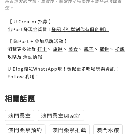
所有博客的立場、真實性、準確性及完整性不負任何法律責
任。
【 U Creator 招募 】
出Post賺現金獎賞 l
登記《社群創作有價企劃》
【 睇Post + 參加品牌活動 】
瀏覽更多社群
打卡
丶
旅遊
丶
美食
丶
親子
丶
寵物
丶
扮靚
攻略
及
活動情報
U Blog開咗WhatsApp啦！發掘更多吃喝玩樂資訊！
Follow 我哋
！
相關話題
澳門桑拿
澳門桑拿哪家好
澳門桑拿預約
澳門桑拿推薦
澳門水療