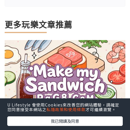
更多玩樂文章推薦
U Lifestyle 會使用Cookies來改善您的網站體驗，請確定
您同意接受本網站之
私隱政策和使用條款
才可繼續瀏覽。
PG游戏玩家爱上这款《Make my San
我已閱讀及同意
dwich》可爱三明治益智游戏