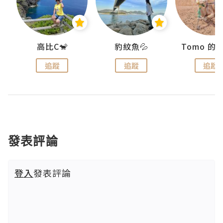
)
高比C🐒
豹紋魚💦
追蹤
追蹤
追蹤
發表評論
登入
發表評論