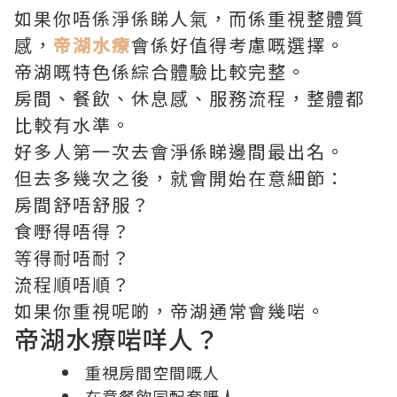
如果你唔係淨係睇人氣，而係重視整體質
感，
帝湖水療
會係好值得考慮嘅選擇。
帝湖嘅特色係綜合體驗比較完整。
房間、餐飲、休息感、服務流程，整體都
比較有水準。
好多人第一次去會淨係睇邊間最出名。
但去多幾次之後，就會開始在意細節：
房間舒唔舒服？
食嘢得唔得？
等得耐唔耐？
流程順唔順？
如果你重視呢啲，帝湖通常會幾啱。
帝湖水療啱咩人？
重視房間空間嘅人
在意餐飲同配套嘅人