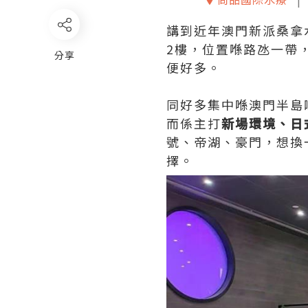
講到近年澳門新派桑拿
2樓，位置喺路氹一帶
分享
便好多。
同好多集中喺澳門半島
而係主打
新場環境、日
號、帝湖、豪門，想換
擇。