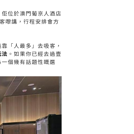
。佢位於澳門葡京人酒店
客嚟講，行程安排會方
純靠「人最多」去吸客，
玩法
。如果你已經去過壹
係一個幾有話題性嘅選