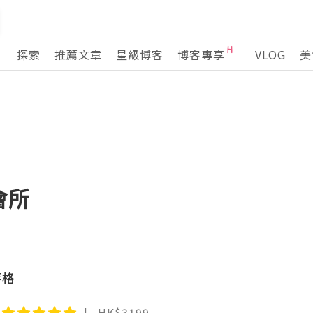
探索
推薦文章
星級博客
博客專享
VLOG
美
會所
落格
HK$3199