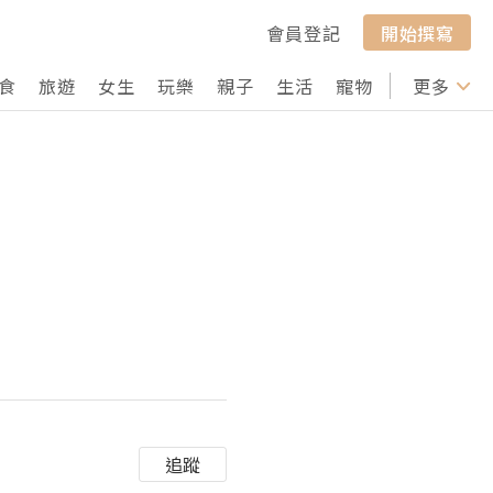
會員登記
開始撰寫
食
旅遊
女生
玩樂
親子
生活
寵物
行山
更多
打卡
追蹤