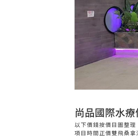
尚品國際水療
以下價錢按價目圖整理
項目時間正價雙飛桑拿浴15