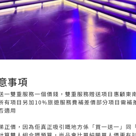
意事項
送一雙重服務一個價錢，雙重服務贈送項目惠顧東南亞
所有項目另加10%旅遊服務費補差價部分項目需補
否適用
睇正價，因為佢真正吸引嘅地方係「買一送一」同
計算雙人組合嘅預算，尚品會比單純睇單人價更有